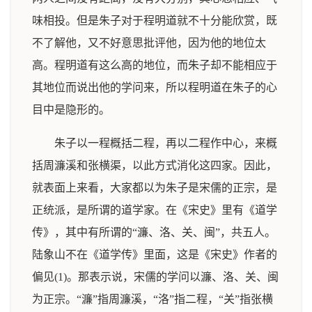
味相投。但是朱子对于程明道就不十分能欣赏，既
不了解他，又不好意思批评他，因为他的地位太
高。程明道有这么高的地位，而朱子却不能相应于
其地位而说出他的学问来，所以程明道在朱子的心
目中是隐形的。
朱子以一程概括二程，再以二程作中心，来概
括周濂溪和张横渠，以此方式消化这四家。因此，
就表面上来看，大家都以为朱子是宋儒的正宗，是
正统派，是所谓的道学家。在《宋史》里有《道学
传》，其中有所谓的“濂、洛、关、闽”，共五人。
陆象山不在《道学传》里面，这是《宋史》作者的
偏见(1)。那表示说，宋儒的学问以濂、洛、关、闽
为正宗。“濂”指周濂溪，“洛”指二程，“关”指张横