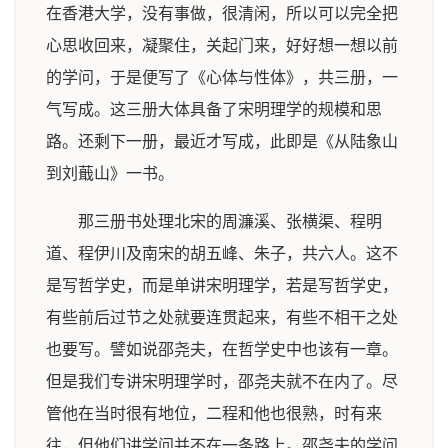
在香港大学，没有事做，很清闲，所以可以完全把
心思收回来，凝聚住，关起门来，好好想一想以前
的学问，于是便写了《心体与性体》，共三册，一
气写成。这三册大体具备了宋明理学的规模和思
路。还剩下一册，最近才写成，此即是《从陆象山
到刘蕺山》一书。
那三册书处理北宋的周濂溪、张横渠、程明
道、程伊川及南宋的胡五峰、朱子，共六人。这不
是写哲学史，而是单讲宋明理学，若是写哲学史，
有些前后过节之处就要连贯起来，有些不相干之处
也要写。譬如说邵尧夫，在哲学史中也该有一章。
但是我们专讲宋明理学时，邵尧夫就不在内了。尽
管他在当时很有地位，二程和他也很熟，时有来
往，但他们讲学问并不在一条路上。邵尧夫的学问