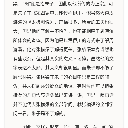
渠，“闽”便是指朱子，因此以他所传的为正宗。可
是朱子在北宋四家中只能传程伊川。他虽然大谈周
濂溪的《太极图说》，篇幅很多，所费的工夫也很
大；但是他的了解并不恰当，也不能相应于周濂溪
所体会的道体。因为他是以程伊川的方式来了解周
濂溪。他对张横渠了解得更差。张横渠本身当然也
有些驳杂，但是其真实的意义不可掩。虽然他的文
字表达不太好，其意义却很明显。而朱子却不能了
解张横渠。张横渠在朱子的心目中只是二程的辅
佐，并未得到充分挺立的地位，有时候他可以把张
横渠的几句漂亮话头拿出来讲一讲，但是一两句话
并不能代表张横渠的全部学问。就张横渠的全部学
问来看，朱子是不了解的。
因此，这样看起来，所谓“濂、洛、关、闽”的