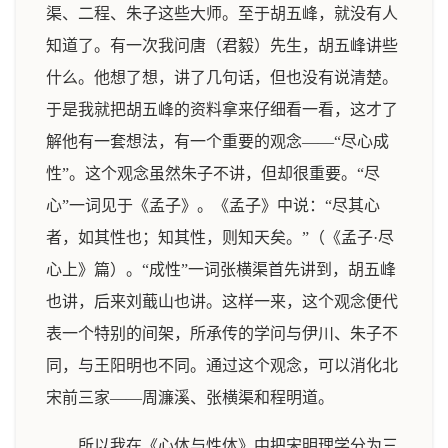
渠、二程、朱子这些大师。至于胡五峰，就没有人
知道了。有一次我问唐（君毅）先生，胡五峰讲些
什么。他想了想，讲了几句话，但也没有说清楚。
于是我就把胡五峰的资料拿来仔细看一看，这才了
解他有一套想法，有一个重要的观念——“尽心成
性”。这个观念虽然朱子不讲，但却很重要。“尽
心”一词见于《孟子》。《孟子》中说：“尽其心
者，如其性也；知其性，则知天矣。”（《孟子·尽
心上》篇）。“成性”一词张横渠首先讲到，胡五峰
也讲，后来刘蕺山也讲。这样一来，这个观念便代
表一个特别的间架，所承传的学问与伊川、朱子不
同，与王阳明也不同。通过这个观念，可以消化北
宋前三家——周濂溪、张横渠和程明道。
所以我在《心体与性体》中把宋明理学分为三