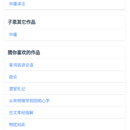
中庸译注
子思其它作品
中庸
猜你喜欢的作品
辜鸿铭讲论语
政论
潜室札记
从宋明理学到阳明心学
古文孝经指解
物犹如此