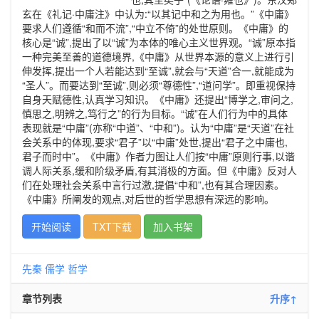
玄在《礼记·中庸注》中认为:“以其记中和之为用也。”《中庸》
要求人们遵循“和而不流”,“中立不倚”的处世原则。《中庸》的
核心是“诚”,提出了以“诚”为本体的唯心主义世界观。“诚”原本指
一种完美至善的道德境界,《中庸》从世界本源的意义上进行引
伸发挥,提出一个人若能达到“至诚”,就会与“天道”合一,就能成为
“圣人”。而要达到“至诚”,则必须“尊德性”,“道问学”。即重视保持
自身天赋德性,认真学习知识。《中庸》还提出“博学之,审问之,
慎思之,明辨之,笃行之”的行为目标。“诚”在人们行为中的具体
表现就是“中庸”(亦称“中道”、“中和”)。认为“中庸”是“天道”在社
会关系中的体现,要求“君子”以“中庸”处世,提出“君子之中庸也,
君子而时中”。《中庸》作者力图让人们按“中庸”原则行事,以谐
调人际关系,缓和阶级矛盾,有其消极的方面。但《中庸》反对人
们在处理社会关系中言行过激,提倡“中和”,也有其合理因素。
《中庸》所阐发的观点,对后世的哲学思想有深远的影响。
开始阅读
TXT下载
加入书架
先秦
儒学
哲学
章节列表
升序↑