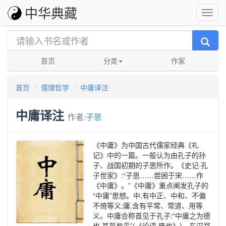
中华典藏
首页
分类
作家
首页
儒理哲学
中庸译注
中庸译注
作者:
子思
《中庸》为中国古代儒家经典《礼
记》中的一篇。一般认为由孔子的孙
子、战国初期的子思所作。《史记·孔
子世家》:“子思……尝困于宋……作
《中庸》。”《中庸》重点阐发孔子的
“中庸”思想。中,有中正、中和、不偏
不倚等义;庸,含有平常、常道、用等
义。中庸合称首见于孔子:“中庸之为德
也,其至矣乎”(《论语·雍也》)。东汉郑