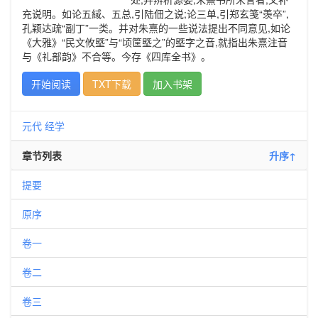
充说明。如论五緎、五总,引陆佃之说;论三单,引郑玄笺“羡卒”,
孔颖达疏“副丁”一类。并对朱熹的一些说法提出不同意见,如论
《大雅》“民文攸塈”与“顷筐塈之”的塈字之音,就指出朱熹注音
与《礼部韵》不合等。今存《四库全书》。
开始阅读
TXT下载
加入书架
元代
经学
章节列表
升序↑
提要
原序
卷一
卷二
卷三