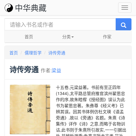
中华典藏
首页
分类
作家
首页
儒理哲学
诗传旁通
诗传旁通
作者:
梁益
十五卷,元梁益著。书前有至正四年
(1344),太平路总管府推官滨州翟思忠
作的序,故朱睦㮮《授经图》误认为此
书为翟思忠著。朱彝尊《经义考》已
辨其误。因其书体例仿杜文瑛《语孟
旁通》,故以《旁通》名题。朱熹《诗
集传》详作《诗》之意,而略于名物训
诂,此书则于朱熹所引故实,一一引据出
处,并辨析源委;朱熹书所未言者,又补