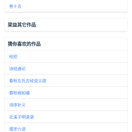
卷十五
梁益其它作品
猜你喜欢的作品
经咫
诗经通论
春秋左氏古经说义疏
春秋阙如编
诗序补义
近溪子明道录
儒学六讲