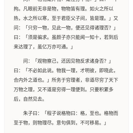
拘。凡眼前无非是物，物物皆有理。如火之所以
热，水之所以寒，至于君臣父子间，皆是理。」又
问：「只穷一物，见此一物，便还见得诸理否？」
曰：「须是徧求。虽颜子亦只能闻一知十，若到后
来达理了，虽亿万亦可通。」
问：「观物察己，还因见物反求诸身否？」
曰：「不必如此说。物我一理，才明彼，即晓此，
合内外之道也。」所务于穷理者，非道尽穷了天下
万物之理，又不道是穷得一理便到。只要积累多
后，自然见去。
朱子曰：「程子说格物曰：格，至也。格物而
至于物，则物理尽。意句俱到，不可移易。」