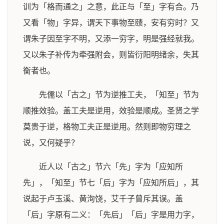
训为「格而通之」之意，此正与「至」字有合。乃
又看「物」字异，谓天下事物至赜，安有穷时？又
谓朱子因至字不明，又添一穷字，明是强经就我。
又以朱子补传为牵强附会，则皆衍阳明绪余，失其
衡者也。
先儒以「古之」节为逆推工夫，「知至」节为
顺推效验。盖工夫是逆用，效验是顺成。圣贤之学
莫贵于逆，格物工夫正是逆用。然则即物穷理之
说，又何疑乎？
近人以「古之」节六「先」字为「应知所
先」，「知至」节七「后」字为「应知所后」，其
说起于卢玉溪、黄洵饶，艾千子曾斥其误。盖
「后」字原有二义：「先后」「后」字是用力字，