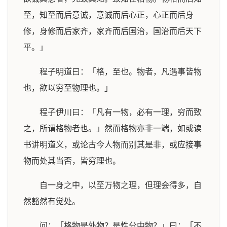
至，知至而后意诚，意诚而后心正，心正而后身
修，身修而后家齐，家齐而后国治，国治而后天下
平。」
程子明道曰：「格，至也。物者，凡遇事皆物
也，欲以穷至物理也。」
程子伊川曰：「凡有一物，必有一理，穷而致
之，所谓格物者也。」然而格物亦非一端，如或读
书讲明道义，或论古今人物而别其是非，或应接事
物而处其当否，皆穷理也。
自一身之中，以至万物之理，但理会得多，自
然豁然有觉处。
问：「格物是外物？是性分中物？」曰：「不