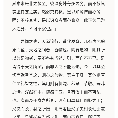
其本末是非之极至。彼以狥外夸多为务，而不核其
表里真妄之实。然必究其极，是以知愈博而心愈
明；不核其实，是以识愈多而心愈窒。此正为己为
人之分，不可不察也。」
吾闻之也，天道流行，造化发育，凡有声色猊
象而盈于天地之间者，皆物也。既有是物，则其所
以为是物者，莫不各有当然之则，而自不容已。是
皆得于天之所赋，而非人之所能为也。今且以其至
切而近者言之，则心之为物，实主于身，其体则有
仁义礼智之性，其用则有恻隐、羞恶、恭敬、是非
之情，浑然在中，随感而应，各有攸主而不可乱
也。次而及于身之所具，则有口鼻耳目四肢之用；
又次而及于身之所接，则有君臣父子夫妇长幼朋友
之常，是皆必有当然之则，而自不容已，所谓理