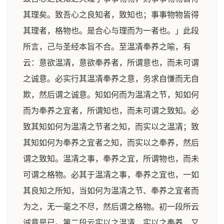
其理矣。致吾心之良知者，致知也；事事物物皆得
其理者，格物也。是合心与理而为一者也。」此段
所言，己与圣经本旨不合。至温凊奉养之喻，有
云：意欲温凊，意欲奉养者，所谓意也，而未可谓
之诚意。必实行其温凊奉养之意，务求自慊而无自
欺，然后谓之诚意。知如何而为温凊之节，知如何
而为奉养之宜者，所谓知也，而未可谓之致知。必
致其知如何为温凊之节者之知，而实以之温凊；致
其知如何为奉养之宜者之知，而实以之奉养，然后
谓之致知。温凊之事，奉养之宜，所谓物也，而未
可谓之格物。必其于温凊之事，奉养之宜也，一如
其良知之所知，当如何为温凊之节、奉养之宜者而
为之，无一毫之不尽，然后谓之格物。初一段所云
诚意是已。第二段云实以之温凊，实以之奉养，又