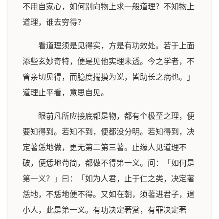
不用自家心，如何别向物上求一般道理？不知物上
道理，谁去穷得？
看道理须是见得实，方是有功效处。若于上面
添些玄妙奇特，便是见他实理未透。今之学者，不
曾亲切见得，而臆度揣摸为说，皆助长之病也。」
道理止平看，意思自见。
眼前凡所应接底都是物，都有个极至之理，便
要知得到。若知不到，便都没分明。若知得到，决
定著恁地做，更无第二第三著。止缘人见道理不
破，便恁地苟简，都做不得第一义。问：「如何是
第一义？」曰：「如为人君，止于仁之类，决定著
恁地，不恁地便不得。又如在朝，须著进君子，退
小人，此是第一义。有功决定著赏，有罪决定著