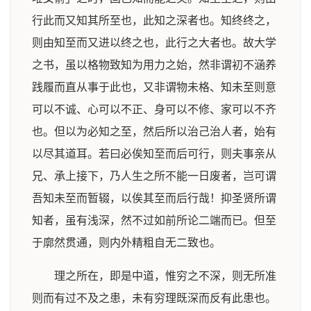
行此而又知其所至也，此知之深者也。知终终之，
则由知至而又进以终之也，此行之大者也。故大学
之书，虽以格物致知为用力之始，然非谓初不涵养
践履而直从事于此也，又非谓物未格、知未至则意
可以不诚、心可以不正、身可以不修、家可以不齐
也。但以为必知之至，然后所以治己治人者，始有
以尽其道耳。若曰必俟知至而后可行，则夫事亲从
兄、承上接下，乃人生之所不能一日废者，岂可谓
吾知未至而暂辍，以俟其至而后行哉！抑圣贤所谓
知者，虽有浅深，然不过如前所论二端而已。但至
于廓然贯通，则内外精粗自无二致也。
理之所在，即是中道，惟穷之不深，则无所准
则而有过不及之患，未有穷理既深而反有此患也。