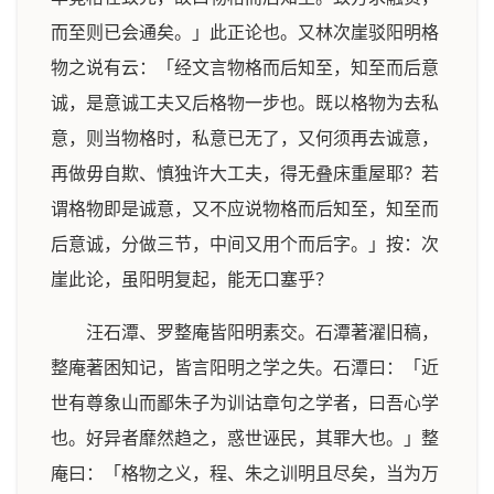
而至则已会通矣。」此正论也。又林次崖驳阳明格
物之说有云：「经文言物格而后知至，知至而后意
诚，是意诚工夫又后格物一步也。既以格物为去私
意，则当物格时，私意已无了，又何须再去诚意，
再做毋自欺、慎独许大工夫，得无叠床重屋耶？若
谓格物即是诚意，又不应说物格而后知至，知至而
后意诚，分做三节，中间又用个而后字。」按：次
崖此论，虽阳明复起，能无口塞乎？
汪石潭、罗整庵皆阳明素交。石潭著濯旧稿，
整庵著困知记，皆言阳明之学之失。石潭曰：「近
世有尊象山而鄙朱子为训诂章句之学者，曰吾心学
也。好异者靡然趋之，惑世诬民，其罪大也。」整
庵曰：「格物之义，程、朱之训明且尽矣，当为万