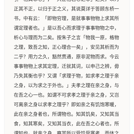
正其不正，以归于正之义，其说莫详于答顾东桥一
书，中有云：「即物穷理，是就事事物物上求其所
谓定理者也。」是以吾心而求理于事事物物之中，
析心与理而为二矣。按朱子之言「物我一原，格物
之理，致吾之知，正心理合一矣」，安见其析而为
二乎？用力之久，豁然贯通，原非泥物而求。今云
事事物物上求其定理，迁就其词，以申己之辨，毋
乃失其衡也乎？又谓「求理于物，如求孝之理于亲
之身，以为求之于外也。」夫孝之理在亲之身，与
在吾之心一也。如谓不可求孝之理于亲之身，又岂
可离亲之身以求孝之理乎？即如亲之有饥饱寒暖，
此在亲之身者也，所谓物也。知其饥矣，又知其当
食，知其寒矣，又知其当衣，此在吾之心者也，所
谓知也。就亲之身，察其所以受饥受寒者，而体之