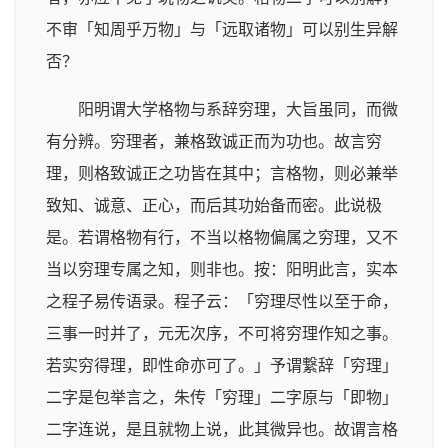
不审「知周乎万物」与「远取诸物」可以别生异解
否？
阳明谓大学格物与系辞穷理，大旨虽同，而微
有分辨。穷理者，兼格致诚正而为功也。故言穷
理，则格致诚正之功皆在其中；言格物，则必兼举
致知、诚意、正心，而后其功始备而密。此说极
是。若谓格物有行，不当以格物偏属之穷理，又不
当以穷理专属之知，则非也。按：阳明此言，实本
之程子易传语录。程子云：「穷理尽性以至于命，
三事一时并了，元无次序，不可将穷理作知之事。
若实穷得理，即性命亦可了。」予谓繋辞「穷理」
二字是包举言之，朱传「穷理」二字原与「即物」
二字连说，是且就物上说，此其微异也。故谓言格