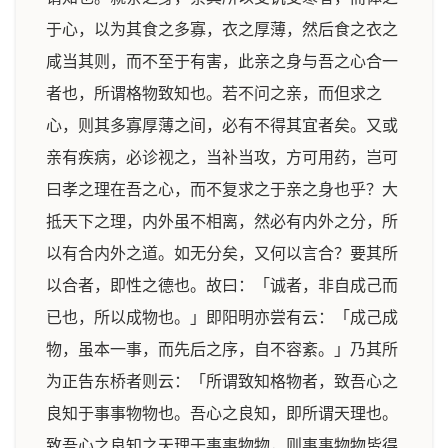
于心，以为其食之多寡，衣之厚薄，然后食之衣之
咸当其则，而不至于有害，此亲之身与吾之心合一
者也，所谓格物致知也。若不问之亲，而但求之
心，则其多寡厚薄之间，必有不得其宜者矣。又或
亲有疾病，必诊视之，当补当攻，方可用药，岂可
曰孝之理在吾之心，而不复求之于亲之身也乎？大
抵天下之理，内外虽不相离，然必有内外之分，所
以有合内外之道。如无分矣，又何以言合？要其所
以合者，即性之德也。故曰：「诚者，非自成己而
已也，所以成物也。」即阳明亦尝有云：「成己成
物，虽本一事，而先后之序，自不容紊。」乃其所
为正告东桥者则云：「所谓致知格物者，致吾心之
良知于事事物物也。吾心之良知，即所谓天理也。
致吾心之良知之天理于事事物物，则事事物物皆得