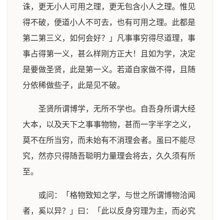
诛，更无小人可用之理，更无包含小人之理。惟见
得不破，便道小人不可去，也有可用之理。此都是
第二第三义，如何会好？」凡事事穷得尽道理，事
事占得第一义，甚么样刚方正大！且如为学，决定
是要做圣贤，此是第一义。若道自家做不得，且随
分依稀做些子，此是见不破。
圣贤所谓博学，无所不学也。自吾身所谓大经
大本，以及天下之事事物物，甚而一字半字之义，
莫不在所当穷，而未始有不消理会者。虽曰不能尽
究，然亦只得随吾聪明力量理会将去，久久须有所
至。
或问：「格物致知之学，与世之所谓博物洽闻
者，奚以异？」曰：「此以反身穷理为主，而必究