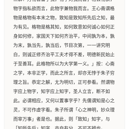
物字指私欲而言，此物字兼物我而言。王心斋谓格
物是格物有本末之物，致知是致知所先后之知，最
为有见。格物是格其知，如何致意如何诚心如何正
身如何修，家国天下如何齐治平，中间孰为本，孰
为末，孰当先，孰当后，节目次第，一一讲究明
白，则诚正修齐治平工夫才得不差，明德新民始止
于至善耳。此格物所以为大学第一义。」按：心斋
之学，本非正学，而此之所言，却亦无悖于朱子穷
理之旨。恭定之解，尢为明切，正可参看。然谓物
字应上物字，知字应上知字，圣人立言，断不如
此。必谓相应，又何以置事字乎？先儒谓知是心之
灵，不可作虚字看。朱子所谓「心之神明，妙众理
而宰万事」者是也。据此，则「致知」知字，与
「知所先后」知字，亦自有分，不可不辨也。