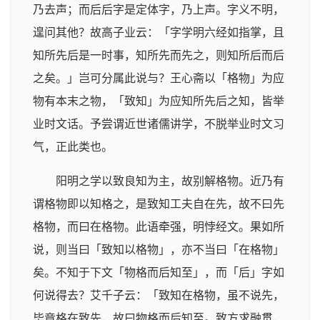
乃去声；而后后字是定体字，乃上声。字义不明，
遑问其他？故高子业云：「字学明六经如指掌，且
知所先后是一时事，知所先而先之，则知所后而后
之矣。」岂可分属此说与？王心斋以「格物」为应
物有本末之物，「致知」为应知所先后之知，皆举
业时文话。予尝谓近世诸儒讲学，不脱举业时文习
气，正此类也。
阳明之学以致良知为主，故别解格物。近乃有
谓格物即以知格之，是致知工夫自在先，故不曰先
格物，而曰在格物。此语牵强，明悖经文。果如所
说，则当曰「致知以格物」，亦不当曰「在格物」
矣。不知于下文「物格而后知至」，而「后」字如
何说得去？艾千子云：「致知在格物，虽不说先，
毕竟格在致先，故曰物格而后知至。致方求融贯，