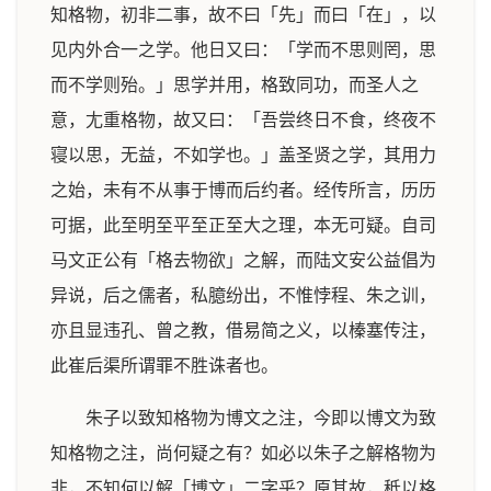
知格物，初非二事，故不曰「先」而曰「在」，以
见内外合一之学。他日又曰：「学而不思则罔，思
而不学则殆。」思学并用，格致同功，而圣人之
意，尢重格物，故又曰：「吾尝终日不食，终夜不
寝以思，无益，不如学也。」盖圣贤之学，其用力
之始，未有不从事于博而后约者。经传所言，历历
可据，此至明至平至正至大之理，本无可疑。自司
马文正公有「格去物欲」之解，而陆文安公益倡为
异说，后之儒者，私臆纷出，不惟悖程、朱之训，
亦且显违孔、曾之教，借易简之义，以榛塞传注，
此崔后渠所谓罪不胜诛者也。
朱子以致知格物为博文之注，今即以博文为致
知格物之注，尚何疑之有？如必以朱子之解格物为
非，不知何以解「博文」二字乎？原其故，秪以格