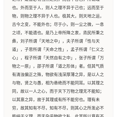
也。外而至于人，则人之理不异于己也；远而至于
物，则物之理不异于人也。极其大，则天地之运，
古今之变，不能外也；尽于小，则一尘之微，一息
之顷，不能遗也。是乃上帝所降之衷，烝民所秉之
彝，刘子所谓「天地之中」，夫子所谓「性与天
道」，子思所谓「天命之性」，孟子所谓「仁义之
心」，程子所谓「天然自有之中」，张子所谓「万
物之一原」，邵子所谓「道之形体」者。但其气质
有清浊偏正之殊，物欲有浅深厚薄之异，是以人之
与物，贤之与愚，相为悬绝而不能同耳。以其理之
同，故以一人之心，而于天下万物之理无不能知；
以其禀之异，故于其理或有所不能穷也。理有未
穷，故其知有不尽，知有不尽，则其心之所发必不
能纯于义理，而无杂乎物欲之私，此其所以意有不