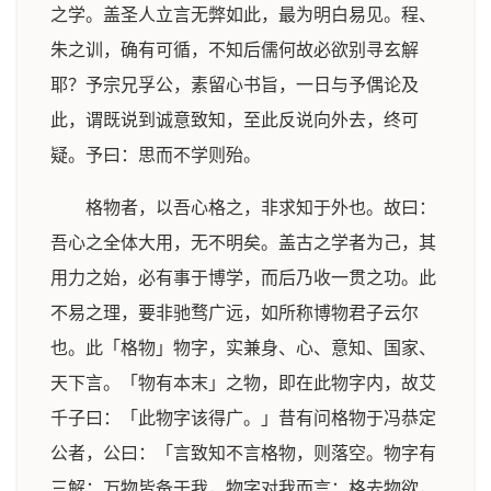
之学。盖圣人立言无弊如此，最为明白易见。程、
朱之训，确有可循，不知后儒何故必欲别寻玄解
耶？予宗兄孚公，素留心书旨，一日与予偶论及
此，谓既说到诚意致知，至此反说向外去，终可
疑。予曰：思而不学则殆。
格物者，以吾心格之，非求知于外也。故曰：
吾心之全体大用，无不明矣。盖古之学者为己，其
用力之始，必有事于博学，而后乃收一贯之功。此
不易之理，要非驰骛广远，如所称博物君子云尔
也。此「格物」物字，实兼身、心、意知、国家、
天下言。「物有本末」之物，即在此物字内，故艾
千子曰：「此物字该得广。」昔有问格物于冯恭定
公者，公曰：「言致知不言格物，则落空。物字有
三解：万物皆备于我，物字对我而言；格去物欲，