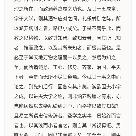
理之所在，而致涵养践履之功也。及其十五成童，
学于大学，则其洒扫应对之间，礼乐射御之际，所
以涵养践履之者，略已小成矣。于是不离乎此，而
教之以格物，以致其知焉。致知云者，因其所已知
者，推而致之，以及其所未知者，而极其至也。是
必至于举天地万物之理而一以贯之，然后为知之
至，而所谓诚意、正心、修身、齐家、治国、平夫
下者，至是而无所不尽其道焉。今就其一事之中而
论之，则先知后行，固各有其序矣。诚欲因夫小学
之成，以进夫大学之始，则非涵养践履之有素，亦
岂能居然以去杂乱纷纠之心，而格物以致其知哉？
且易之所谓忠信修辞者，圣学之实事，贯始终而言
者也。以其浅而小者言之，则自其「常视毋诳、男
唯女俞」之时，固已知而能之矣。知至至之，则由