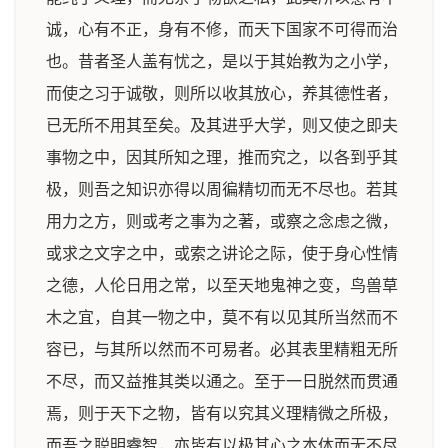
诚，心有不正，身有不修，而天下国家不可得而治
也。昔者圣人盖有忧之，是以于其始教为之小学，
而使之习于诚敬，则所以收其放心，养其德性者，
已无所不用其至矣。及其进乎大学，则又使之即夫
事物之中，因其所知之理，推而究之，以各到乎其
极，则吾之知识亦得以周徧精切而无不尽也。若其
用力之方，则或考之事为之著，或察之念虑之微，
或求之文字之中，或索之讲论之际，使于身心性情
之德，人伦日用之常，以至天地鬼神之变，鸟兽草
木之宜，自其一物之中，莫不有以见其所当然而不
容已，与其所以然而不可易者。必其表里精粗无所
不尽，而又益推其类以通之。至于一日脱然而贯通
焉，则于天下之物，皆有以究其义理精微之所极，
而吾之聪明睿智，亦皆有以极其心之本体而无不尽