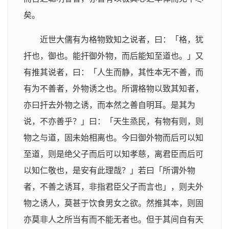
矣。
近世大儒有为格物致知之说者，曰：「格，犹
扞也，御也。能扞御外物，而后能知至道也。」又
有推其说者，曰：「人生而静，其性本无不善，而
有为不善者，外物诱之也。所谓格物以致其知者，
亦曰扞去外物之诱，而本然之善自明耳。是其为
说，不亦善乎？」曰：「天生烝民，有物有则，则
物之与道，固未始相离也。今曰御外物而后可以知
至道，则是绝父子而后可以知孝慈，离君臣而后可
以知仁敬也，是安有此理哉？」若曰「所谓外物
者，不善之诱耳，非指君臣父子而言也」，则夫外
物之诱人，莫甚于饮食男女之欲。然推其本，则固
亦莫非人之所当有而不能无者也。但于其间自有天