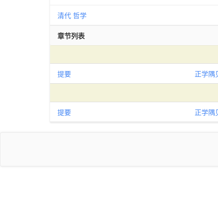
清代
哲学
章节列表
提要
正学隅
提要
正学隅