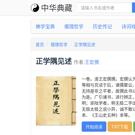
中华典藏
佛学宝典
儒理哲学
历史传记
诗词
首页
儒理哲学
正学隅见述
正学隅见述
作者:
王宏撰
一卷。清王宏撰撰。宏撰认
等相与究诘于后，诸儒聚讼
无持是非之平者，故撰此书
为是。广引诸书，进行辨正
明；崇陆学者，称无极二字
无极太极之说小异，诚不敢
本、《王山史五种》本等。
开始阅读
TXT下载