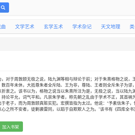
戏曲
文学艺术
玄学五术
学术杂记
天文地理
类
为，对于周敦颐无极之说，陆九渊等相与辩论于前；对于朱熹格物之说，
，数百年未休，大抵尊朱者全斥陆、王为非，尊陆、王者则全斥朱子为谬
以折衷之。该书以为，格物之说当以朱熹所注为是，无极之说，当以陆九
，持论平允，词气平和。凡崇朱学者，称先朝之乱由于学术不正，其首祸
出于老子，而为周敦颐真赃实犯。宏撰皆指为太过。他说：“予素信朱子，
以心之所不安者，徒剿袭雷同，以蹈于自欺欺人之为。”该书有《四库全书
加入书架