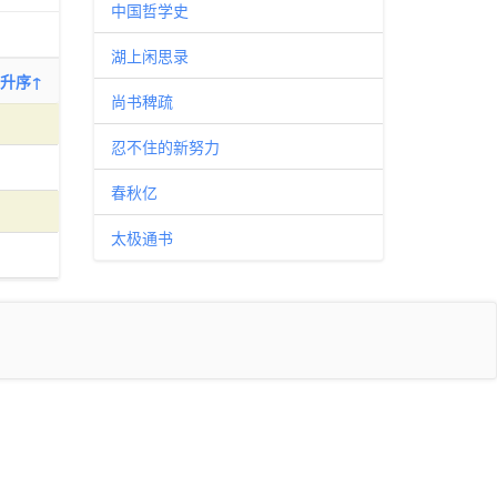
中国哲学史
湖上闲思录
升序↑
尚书稗疏
忍不住的新努力
春秋亿
太极通书