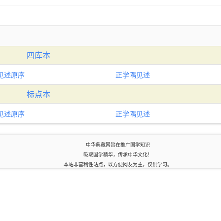
四库本
见述原序
正学隅见述
标点本
见述原序
正学隅见述
中华典藏网旨在推广国学知识
吸取国学精华，传承中华文化！
本站非营利性站点，以方便网友为主，仅供学习。