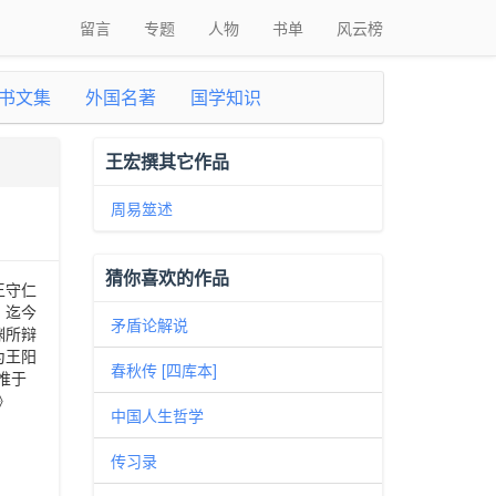
留言
专题
人物
书单
风云榜
书文集
外国名著
国学知识
王宏撰其它作品
周易筮述
猜你喜欢的作品
王守仁
，迄今
矛盾论解说
渊所辩
为王阳
春秋传 [四库本]
惟于
》
中国人生哲学
传习录