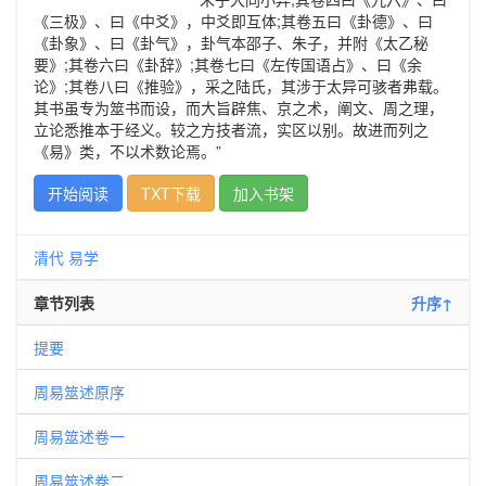
《三极》、曰《中爻》，中爻即互体;其卷五曰《卦德》、曰
《卦象》、曰《卦气》，卦气本邵子、朱子，并附《太乙秘
要》;其卷六曰《卦辞》;其卷七曰《左传国语占》、曰《余
论》;其卷八曰《推验》，采之陆氏，其涉于太异可骇者弗载。
其书虽专为筮书而设，而大旨辟焦、京之术，阐文、周之理，
立论悉推本于经义。较之方技者流，实区以别。故进而列之
《易》类，不以术数论焉。”
开始阅读
TXT下载
加入书架
清代
易学
章节列表
升序↑
提要
周易筮述原序
周易筮述卷一
周易筮述卷二