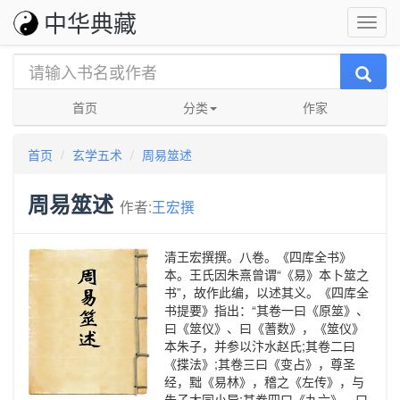
中华典藏
首页
分类
作家
首页
玄学五术
周易筮述
周易筮述
作者:
王宏撰
清王宏撰撰。八卷。《四库全书》
本。王氏因朱熹曾谓“《易》本卜筮之
书”，故作此编，以述其义。《四库全
书提要》指出：“其卷一曰《原筮》、
曰《筮仪》、曰《蓍数》，《筮仪》
本朱子，并参以汴水赵氏;其卷二曰
《揲法》;其卷三曰《变占》，尊圣
经，黜《易林》，稽之《左传》，与
朱子大同小异;其卷四曰《九六》、曰