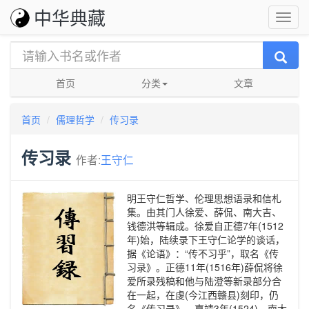
中华典藏
首页
分类
文章
首页
儒理哲学
传习录
传习录
作者:
王守仁
明王守仁哲学、伦理思想语录和信札
集。由其门人徐爱、薛侃、南大吉、
钱德洪等辑成。徐爱自正德7年(1512
年)始，陆续录下王守仁论学的谈话，
据《论语》：“传不习乎”，取名《传
习录》。正德11年(1516年)薛侃将徐
爱所录残稿和他与陆澄等新录部分合
在一起，在虔(今江西赣县)刻印，仍
名《传习录》。嘉靖3年(1524)，南大