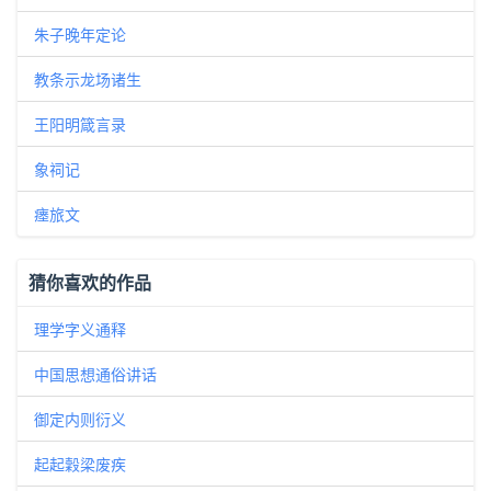
朱子晚年定论
教条示龙场诸生
王阳明箴言录
象祠记
瘗旅文
猜你喜欢的作品
理学字义通释
中国思想通俗讲话
御定内则衍义
起起穀梁废疾