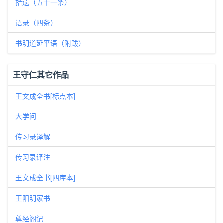
拾遗（五十一条）
语录（四条）
书明道延平语（附跋）
王守仁其它作品
王文成全书[标点本]
大学问
传习录译解
传习录译注
王文成全书[四库本]
王阳明家书
尊经阁记