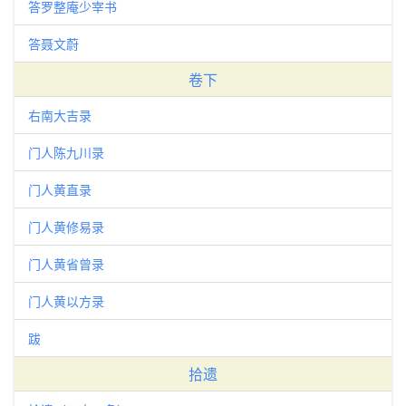
答罗整庵少宰书
答聂文蔚
卷下
右南大吉录
门人陈九川录
门人黄直录
门人黄修易录
门人黄省曾录
门人黄以方录
跋
拾遗