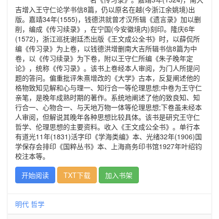
吉增入王守仁论学书信8篇，仍以原名在越(今浙江余姚境)出
版。嘉靖34年(1555)，钱德洪就曾才汉所辑《遗言录》加以删
削，编成《传习续录》，在宁国(今安徽境内)刻印。隆庆6年
(1572)，浙江巡抚谢廷杰出版《王文成公全书》时，以薛侃所
编《传习录》为上卷，以钱德洪增删南大吉所辑书信8篇为中
卷，以《传习续录》为下卷，附以王守仁所编《朱子晚年定
论》，统称《传习录》。该书上卷经本人审阅，为门人所提问
题的答问。偏重批评朱熹增改的《大学》古本，反复阐述他的
格物致知见解和心与理一、知行合一等伦理思想;中卷为王守仁
亲笔，是晚年成熟时期的著作。系统地阐述了他的致良知、知
行合一、心物合一、与天地万物一体等伦理思想;下卷虽未经本
人审阅，但解说其晚年各种思想比较具体。该书是研究王守仁
哲学、伦理思想的主要资料。收入《王文成公全书》。单行本
有道光11年(1831)活字印《学海类编》本、光绪32年(1906)国
学保存会排印《国粹丛书》本、上海商务印书馆1927年叶绍钧
校注本等。
开始阅读
TXT下载
加入书架
明代
哲学