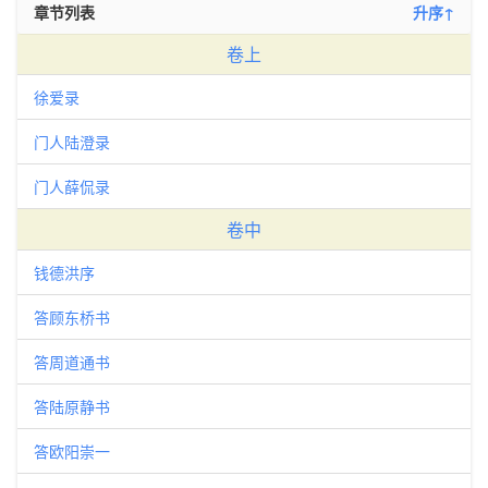
章节列表
升序↑
卷上
徐爱录
门人陆澄录
门人薛侃录
卷中
钱德洪序
答顾东桥书
答周道通书
答陆原静书
答欧阳崇一