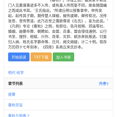
门人见嘉谋事迹多不入传，或有虽入传而复不同，故各随国编
之而成此书耳。”王氏指出，“所谓丘明以授鲁曾申，申传吴
起，起传其子期，期传楚人铎椒，椒传虞卿，卿传荀况，况传
张苍、苍传贾谊，此乃近世之儒欲尊崇《左氏》，妄为此说。”
《凡例》专论《春秋》之例，有即位、告月视朔、郊庙雩社、
婚姻、崩薨卒葬、朝聘如、会盟、兵事、盟会侵伐通例、公行
书至、搜狩、税赋、兴作、改革、灾异、弑杀奔执叛逃、归复
归入纳、姓氏名字爵命等、日月、阙文阙疑，计二十例。现存
万历四十七年刻本，《四库》系商丘宋氏抄本。
开始阅读
TXT下载
加入书架
明代
经学
章节列表
升序↑
提要
春秋宗旨
春秋凡例卷上