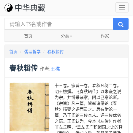
中华典藏
首页
分类
作家
首页
儒理哲学
春秋辑传
春秋辑传
作者:
王樵
十三卷。宗旨一卷。春秋凡例二卷。
明王樵撰。《春秋辑传》以朱熹之说
为宗，并博采诸家，附以己意论断。
《宗旨》凡三篇，皆举诸儒论《春
秋》精要之语而录之。后有附论一
篇，乃王氏论三传本末。评三传优劣
之语。王氏认为，今本《左传》作者
非左丘明，“盖左氏广积诸国之史的释
《春秋》。传成之后，盖其家子弟及