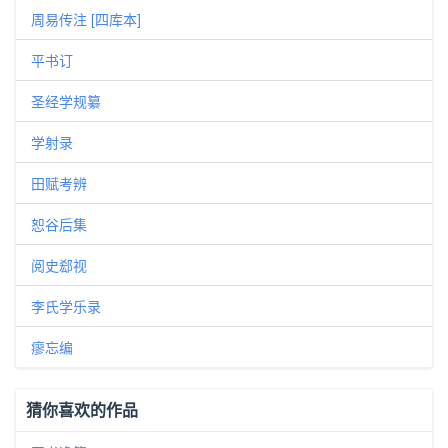
周易传注 [四库本]
平书订
圣经学规纂
学射录
田赋考辨
恕谷后集
阅史郄视
李氏学乐录
瘳忘编
猜你喜欢的作品