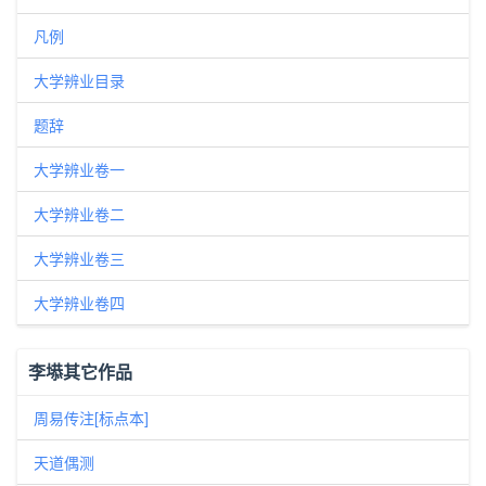
凡例
大学辨业目录
题辞
大学辨业卷一
大学辨业卷二
大学辨业卷三
大学辨业卷四
李塨其它作品
周易传注[标点本]
天道偶测