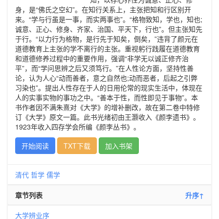
身，是“佛氏之空幻”。在知行关系上，主张把知和行区别开
来。“学与行虽是一事，而实两事也”。“格物致知，学也，知也;
诚意、正心、修身、齐家、治国、平天下，行也”。但主张知先
于行。“以力行为格物，是行先于知矣，倒矣，”违背了颜元在
道德教育上主张的学不离行的主张。重视躬行践履在道德教育
和道德修养过程中的重要作用，强调“非学无以诚正修齐治
平”，而“学问思辨之后又须笃行。”在人性论方面，坚持性善
论，认为人心“动而善者，意之自然也;动而恶者，后起之引弊
习染也”。提出人性存在于人的日用伦常的现实生活中，体现在
人的实事实物的事功之中。“善本于性，而性即见于事物”。本
书作者因不满朱熹对《大学》的增补删改，故在第二卷中特修
订《大学》原文一篇。此书光绪初由王灏收入《颜李遗书》。
1923年收入四存学会所编《颜李丛书》。
开始阅读
TXT下载
加入书架
清代
哲学
儒学
章节列表
升序↑
大学辨业序