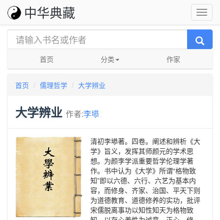
中华典藏
首页
分类
作家
首页
儒理哲学
大学辨业
大学辨业
作者:
李塨
清初李塨著。四卷。阐述和辨析《大
学》旨义，发挥其师颜元的学术思
想。为颜李学派重要哲学伦理学著
作。书中认为《大学》所谓“格物致
知”即以六德、六行、六艺为基本内
容，而修身、齐家、治国、平天下则
为道德教育、道德修养的实功，批评
宋儒脱离事功以知性知天为格物致
知，以存心养性为诚意、正心、修