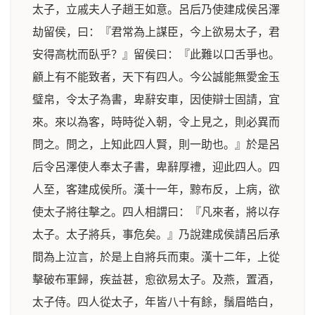
太子，立戚夫人子趙王如意。呂后乃使建成侯呂澤
劫留侯，曰：『君常為上謀臣，今上欲易太子，君
安得高枕而臥乎？』留侯曰：『此難以口舌爭也。
顧上有不能致者，天下有四人。今公誠能無愛金玉
璧帛，令太子為書，卑辭安車，因使辯士固請，宜
來。來以為客，時時從入朝，令上見之，則必異而
問之。問之，上知此四人賢，則一助也。』於是呂
后令呂澤使人奉太子書，卑辭厚禮，迎此四人。四
人至，客建成侯所。漢十一年，黥布反，上病，欲
使太子將往擊之。四人相謂曰：『凡來者，將以存
太子。太子將兵，事危矣。』乃說建成侯請呂后承
間為上泣言，於是上自將兵而東。漢十二年，上從
擊破布軍歸，疾益甚，愈欲易太子。及燕，置酒，
太子侍。四人從太子，年皆八十有餘，鬚眉皓白，