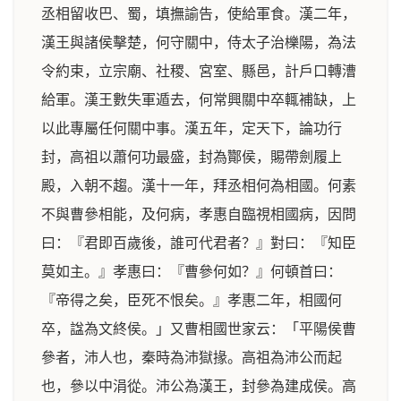
丞相留收巴、蜀，填撫諭告，使給軍食。漢二年，
漢王與諸侯擊楚，何守關中，侍太子治櫟陽，為法
令約束，立宗廟、社稷、宮室、縣邑，計戶口轉漕
給軍。漢王數失軍遁去，何常興關中卒輒補缺，上
以此專屬任何關中事。漢五年，定天下，論功行
封，高祖以蕭何功最盛，封為酇侯，賜帶劍履上
殿，入朝不趨。漢十一年，拜丞相何為相國。何素
不與曹參相能，及何病，孝惠自臨視相國病，因問
曰：『君即百歲後，誰可代君者？』對曰：『知臣
莫如主。』孝惠曰：『曹參何如？』何頓首曰：
『帝得之矣，臣死不恨矣。』孝惠二年，相國何
卒，諡為文終侯。」又曹相國世家云：「平陽侯曹
參者，沛人也，秦時為沛獄掾。高祖為沛公而起
也，參以中涓從。沛公為漢王，封參為建成侯。高