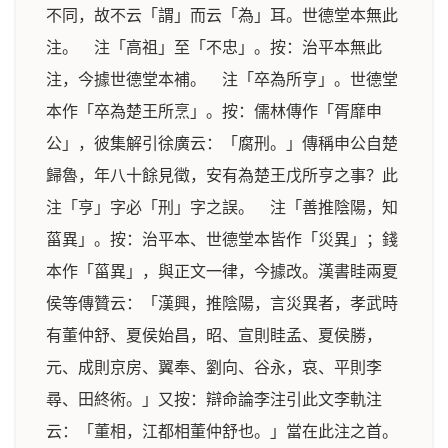
不同，故不云「謂」而云「為」耳。世德堂本無此
注。 注「高祖」至「不忠」。按：治平本無此
注，今據世德堂本補。 注「卒為所亨」。世德堂
本作「卒為楚王所烹」。按：儒林傳作「胥靡申
公」，彼集解引徐廣云：「腐刑。」傳稱申公自楚
歸魯，年八十餘見徵，安有為楚王戊所亨之事？此
注「亨」字必「刑」字之誤。 注「善推陰陽，知
菑異」。按：治平本、世德堂本皆作「災異」；錢
本作「菑異」，與正文一律，今據改。漢書眭兩夏
侯等傳贊云：「漢興，推陰陽，言災異者，孝武時
有董仲舒、夏侯始昌，昭、宣則眭孟、夏侯勝，
元、成則京房、翼奉、劉向、谷永，哀、平則李
尋、田終術。」又按：辯命論李注引此文李軌注
云：「董相，江都相董仲舒也。」當在此注之首。