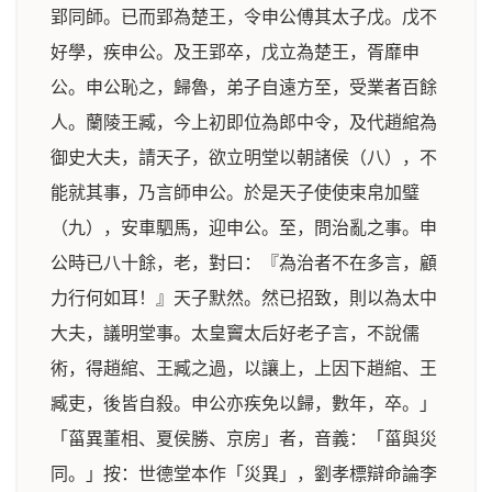
郢同師。已而郢為楚王，令申公傅其太子戊。戊不
好學，疾申公。及王郢卒，戊立為楚王，胥靡申
公。申公恥之，歸魯，弟子自遠方至，受業者百餘
人。蘭陵王臧，今上初即位為郎中令，及代趙綰為
御史大夫，請天子，欲立明堂以朝諸侯（八），不
能就其事，乃言師申公。於是天子使使束帛加璧
（九），安車駟馬，迎申公。至，問治亂之事。申
公時已八十餘，老，對曰：『為治者不在多言，顧
力行何如耳！』天子默然。然已招致，則以為太中
大夫，議明堂事。太皇竇太后好老子言，不說儒
術，得趙綰、王臧之過，以讓上，上因下趙綰、王
臧吏，後皆自殺。申公亦疾免以歸，數年，卒。」
「菑異董相、夏侯勝、京房」者，音義：「菑與災
同。」按：世德堂本作「災異」，劉孝標辯命論李