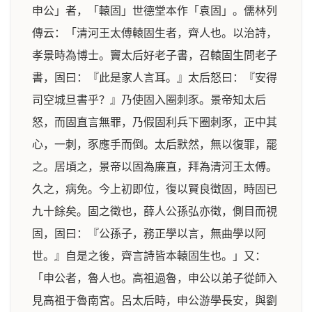
申公」者，「轅固」世德堂本作「袁固」。儒林列
傳云：「清河王太傅轅固生者，齊人也。以治詩，
孝景時為博士。竇太后好老子書，召轅固生問老子
書，固曰：『此是家人言耳。』太后怒曰：『安得
司空城旦書乎？』乃使固入圈刺豕。景帝知太后
怒，而固直言無罪，乃假固利兵下圈刺豕，正中其
心，一刺，豕應手而倒。太后默然，無以復罪，罷
之。居頃之，景帝以固為廉直，拜為清河王太傅。
久之，病免。今上初即位，復以賢良徵固，時固已
九十餘矣。固之徵也，薛人公孫弘亦徵，側目而視
固，固曰：『公孫子，務正學以言，無曲學以阿
世。』自是之後，齊言詩皆本轅固生也。」又：
「申公者，魯人也。高祖過魯，申公以弟子從師入
見高祖于魯南宮。呂太后時，申公游學長安，與劉