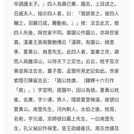
卒調護太子。』四人為壽已畢，趨去，上目送之。
召戚夫人，指示四人者，曰：『我欲易之，彼四人
輔之，羽翼已成，難動矣。』」按：法言此文，敘
四人先後，與世家不同。東園公作園公，亦與世家
異。漢書王貢兩龔鮑傳云「漢興，有園公、綺里
季、夏黃公、甪里先生。此四人者，當秦之世，避
而入商雒深山，以待天下之定也」云云，姓字及次
第並與法言合，蓋子雲、孟堅所見史記如此。世家
索隱引陳留志云：「園公姓唐，（隸釋十六引作
「庾」。）字宣明，居園中，因以為號。夏黃公姓
崔，名廣，字少通，齊人，隱居夏里脩道，故號曰
夏黃公。甪里先生，河內軹人，太伯之後，姓周，
名術，字元道，京師號曰霸上先生，一曰甪里先
生，孔父祕記作祿里。皆王劭據崔氏、周氏世譜及