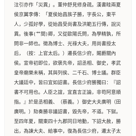
注引亦作「災異」。董仲舒見修身疏。漢書眭兩夏
侯京翼李傳：「夏侯始昌族子勝，字長公，東平
人，少孤好學，從始昌受尚書及洪範五行傳，說災
異。後事{艹間}卿，又從歐陽氏問，為學精孰，所
問非一師也。徵為博士、光祿大夫，用尚書授太
后，（按：上官太后。）遷長信少府，賜爵關內
侯。宣帝初即位，欲褒先帝，詔丞相、御史，孝武
皇帝廟樂未稱，其與列侯、二千石、博士議。群臣
大議廷中，皆曰宜如詔書。長信少府勝獨曰：『詔
書不可用也。人臣之誼，宜直言正論，非苟阿意順
指。』於是丞相義、（蔡義。）御史大夫廣明（田
廣明。）劾奏勝非議詔書，毀先帝，不道。下獄。
至四年夏，關東四十九郡同日地動，下詔大赦，勝
出，為諫大夫、給事中，復為長信少府，遷太子太