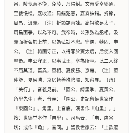
呂，陵執意不從，免陵，乃得封。文帝愛幸鄧通，
至使慢禮，嘉收通；晁錯犯憲，嘉奏誅錯。
折節，
周昌、汲黯。
〔注〕折節謂直諫。高祖欲易太子，
周昌面爭，以為不可。武帝時，公孫弘為丞相，汲
黯面折弘於上前，以為弘諛不忠。
守儒，轅固、申
公。
〔注〕轅固守正，以得罪於竇太后，后使入圈
擊彘。申公守正，以事武王，卒為所亨。此二人終
不屈其道。
菑異，董相、夏侯勝、京房。
〔注〕董
仲舒、夏侯勝、京房皆善推陰陽，知菑異。〔疏〕
「美行」，音義見前。「園公、綺里季、夏黃公、
角里先生」者，音義：「園公，史記留侯世家作
『東園公』。角里，上音鹿，漢書作『甪里』。」
按：世德堂本作「甪里」。司馬云：「甪，盧谷
切；或作『角』，音同。」留侯世家云：「上欲廢