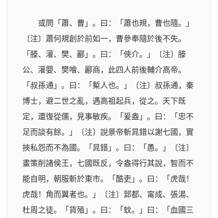
或問「蕭、曹」。曰：「蕭也規，曹也隨。」
〔注〕蕭何規創於前如一，曹參奉隨於後不失。
「滕、灌、樊、酈」。曰：「俠介。」
〔注〕滕
公、灌嬰、樊噲、酈商，此四人前後輔介高帝。
「叔孫通」。曰：「槧人也。」
〔注〕叔孫通，秦
博士，避二世之亂，遇高祖起兵，從之。天下既
定，還復從儒，見事敏疾。
「爰盎」。曰：「忠不
足而談有餘。」
〔注〕說景帝斬晁錯以謝七國，實
挾私怨而不為國。
「晁錯」。曰：「愚。」
〔注〕
畫策削諸侯王，七國既反，令盎得行其說，智而不
能自明，朝服斬於東市。
「酷吏」。曰：「虎哉！
虎哉！角而翼者也。」
〔注〕郅都、甯成、張湯、
杜周之徒。
「貨殖」。曰：「蚊。」曰：「血國三