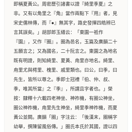
即稱夏黃公。周密歷引諸書以證『綺里季夏』之
非。又有以角里之『角』當作兩點下『用』者，見
宋史儒林傳，而『●』無其字，路史發揮四皓辨已
言其誤矣。」胡部郎玉縉云：「東園一祇作
『園』，又作『圈』。圈為邑名，玉篇及廣韻二十
五願言之；又為國名，二十阮言之。東園之為地名
既有明證，則知綺里、夏黃、甪里亦地名。綺里、
甪里尤與樗里、槐里、戚里類也。曰公，曰季，曰
先生，皆所以尊之。季即士冠禮『伯、仲、叔、
季，唯其所當』之『季』，所謂且字者也。」榮
按：隸釋十六載四老神坐、神祚機，有圈公神坐，
圈公神祚機，甪里先生神坐，綺里季神祚機，而夏
黃公並闕。廣韻「圈」字注云：「後漢末，圈稱字
幼舉，撰陳留風俗傳。」圈氏本氏於其國，證以四