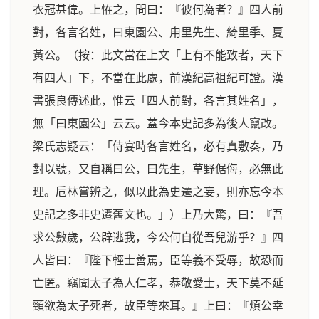
衣冠甚偉。上恠之，問曰：『彼何為者？』四人前
對，各言名姓，曰東園公、甪里先生、綺里季、夏
黃公。（按：此文當在上文「上有不能致者，天下
有四人」下，不當在此處，前漢紀高祖紀可證。漢
書張良傳述此，惟云「四人前對，各言其姓名」，
無「曰東園公」云云。蓋今本史記多為後人竄改。
梁氏志疑云：「侍宴時各言姓名，必有真敷奏，乃
對以號，又自稱曰公，曰先生，草野倨侮，必無此
理。卮林嘗辨之，似以此為史遷之妄，則亦忘今本
史記之多非史遷舊文也。」）上乃大驚，曰：『吾
求公數歲，公辟逃我，今公何自從吾兒游乎？』四
人皆曰：『陛下輕士善罵，臣等義不受辱，故恐而
亡匿。竊聞太子為人仁孝，恭敬愛士，天下莫不延
頸欲為太子死者，故臣等來耳。』上曰：『煩公幸