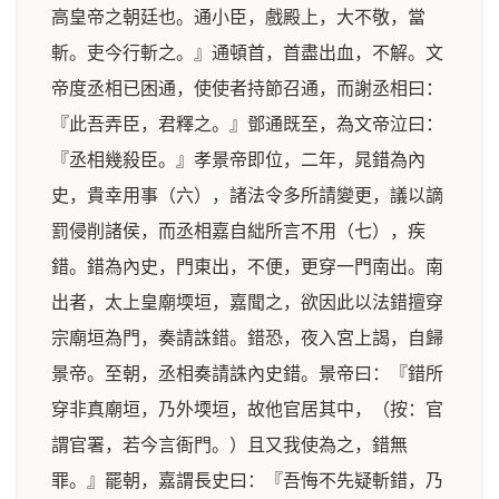
高皇帝之朝廷也。通小臣，戲殿上，大不敬，當
斬。吏今行斬之。』通頓首，首盡出血，不解。文
帝度丞相已困通，使使者持節召通，而謝丞相曰：
『此吾弄臣，君釋之。』鄧通既至，為文帝泣曰：
『丞相幾殺臣。』孝景帝即位，二年，晁錯為內
史，貴幸用事（六），諸法令多所請變更，議以謫
罰侵削諸侯，而丞相嘉自絀所言不用（七），疾
錯。錯為內史，門東出，不便，更穿一門南出。南
出者，太上皇廟堧垣，嘉聞之，欲因此以法錯擅穿
宗廟垣為門，奏請誅錯。錯恐，夜入宮上謁，自歸
景帝。至朝，丞相奏請誅內史錯。景帝曰：『錯所
穿非真廟垣，乃外堧垣，故他官居其中，（按：官
謂官署，若今言衙門。）且又我使為之，錯無
罪。』罷朝，嘉謂長史曰：『吾悔不先疑斬錯，乃