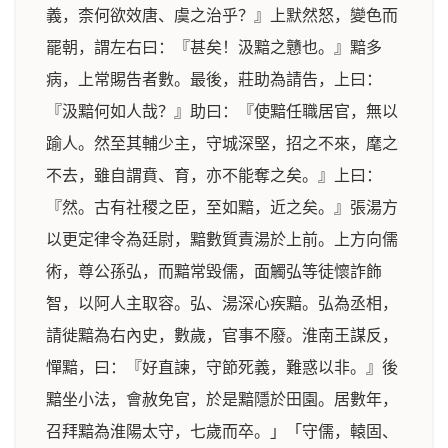
義，柰何欲效唐、虞之治乎？』上默然怒，變色而
罷朝，謂左右曰：『甚矣！汲黯之戇也。』黯多
病，上常賜告者數。最後，莊助為請告，上曰：
『汲黯何如人哉？』助曰：『使黯任職居官，無以
踰人。然至其輔少主，守城深堅，招之不來，麾之
不去，雖自謂賁、育，亦不能奪之矣。』上曰：
『然。古有社稷之臣，至如黯，近之矣。』張湯方
以更定律令為廷尉，黯數質責湯於上前。上方向儒
術，尊公孫弘，而黯常毀儒，面觸弘等徒懷詐飾
智，以阿人主取容。弘、湯深心疾黯。弘為丞相，
請徙黯為右內史，數歲，官事不廢。淮南王謀反，
憚黯，曰：『好直諫，守節死義，難惑以非。』後
黯坐小法，會赦免官，於是黯隱於田園。居數年，
召拜黯為淮陽太守，七歲而卒。」「守儒，轅固、