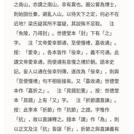
之商山，亦謂之南山，非有異也。圈公嘗為博士，
則始固仕秦，避亂入山，以待天下之定，何必不在
近地？梁氏疑其所不當疑，其說殊不足取。 注
「免陵，乃得封」。世德堂本「封」下有「之」
字。 注「文帝愛幸鄧通，至使慢禮，嘉收通」。
按：「愛幸」，各本皆作「佞幸」，義不可通。此
謂文帝愛幸通，而使通有怠慢之禮於朝。語本史
記。妄人以通在佞幸列傳，遂改為「佞幸」，則與
「至使慢禮」句不相銜接矣。又「嘉收通」世德堂
本作「嘉折之」。 注「晁錯犯憲」。按：世德堂
本「晁錯」上有「又」字。 注「折節謂直諫」。
按：此李本「折節」作「抗節」之證。字惟作
「抗」，故以直諫釋之。錢本「謂」作「為」，則
以正文及注「抗」皆誤「折」，折節之與直諫義有