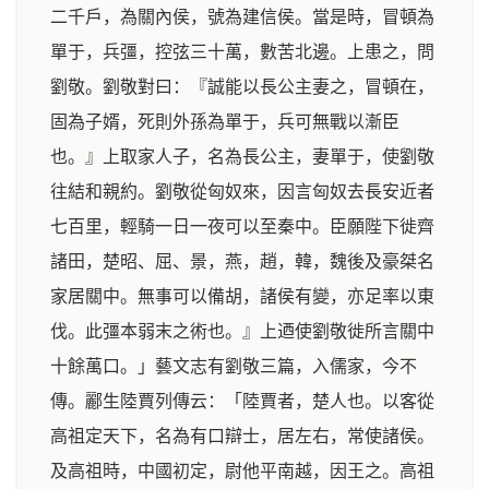
二千戶，為關內侯，號為建信侯。當是時，冒頓為
單于，兵彊，控弦三十萬，數苦北邊。上患之，問
劉敬。劉敬對曰：『誠能以長公主妻之，冒頓在，
固為子婿，死則外孫為單于，兵可無戰以漸臣
也。』上取家人子，名為長公主，妻單于，使劉敬
往結和親約。劉敬從匈奴來，因言匈奴去長安近者
七百里，輕騎一日一夜可以至秦中。臣願陛下徙齊
諸田，楚昭、屈、景，燕，趙，韓，魏後及豪桀名
家居關中。無事可以備胡，諸侯有變，亦足率以東
伐。此彊本弱末之術也。』上迺使劉敬徙所言關中
十餘萬口。」藝文志有劉敬三篇，入儒家，今不
傳。酈生陸賈列傳云：「陸賈者，楚人也。以客從
高祖定天下，名為有口辯士，居左右，常使諸侯。
及高祖時，中國初定，尉他平南越，因王之。高祖