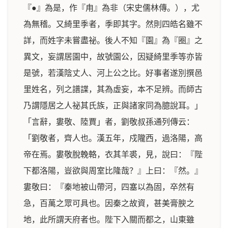
『●』為是，作『甪』為非（宋史儒林傳。），尤
為無稽。又綺里季者，季即其字。然則四皓名雖不
詳，而姓字未嘗盡祕。後人不知『園』為『圈』之
異文，妄謂居園中，故號園公，因疑綺里季等亦皆
是號，若漢陰丈人、河上公之比。好事者遂別撰邑
里姓名，列之譜諜，其為虛妄，本不足辨。而師古
乃謂隱居之人祕其氏族，正與諸家同為臆說耳。」
「言辭，婁敬、陸賈」者，劉敬叔孫通列傳云：
「劉敬者，齊人也。漢五年，戍隴西，過洛陽，高
帝在焉。婁敬脫輓輅，衣其羊裘，見，說曰：『陛
下都洛陽，豈欲與周室比隆哉？』上曰：『然。』
婁敬曰：『秦地被山帶河，四塞以為固，卒然有
急，百萬之眾可具也。因秦之故資，甚美膏腴之
地，此所謂天府者也。陛下入關而都之，山東雖