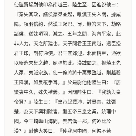
使陸賈賜尉他印為南越王。陸生至，因進說他曰：
『秦失其政，諸侯豪桀並起，唯漢王先入關，據咸
陽。項羽倍約，然漢王起巴、蜀，鞭笞天下，劫略
諸侯，遂誅項羽，滅之。五年之間，海內平定，此
非人力，天之所建也。天子聞君王王南越，遣臣授
君王印，剖符通使。君王宜郊迎，北面稱臣，迺欲
以新造未集之越，屈彊於此。漢誠聞之，掘燒王先
人冢，夷滅宗族，使一偏將將十萬眾臨越，則越殺
王降漢，如反覆手耳。』於是尉他謝陸生曰：『居
蠻夷中久，殊失禮義。』因問陸生曰：『我孰與皇
帝賢？』陸生曰：『皇帝起豐沛，討暴秦，誅彊
楚，為天下興利除害，繼五帝三皇之業，統理中
國。今王崎嶇山海間，譬若漢一郡，何迺比於
漢？』尉他大笑曰：『使我居中國，何渠不若