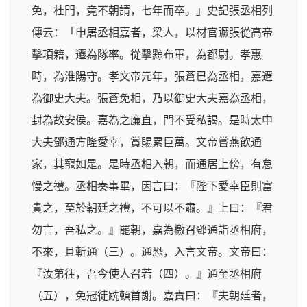
免，杜門，竟不朝請，七年而卒。」史記張丞相列
傳云：「申屠丞相嘉者，梁人，以材官蹶張從高帝
擊項籍，遷為隊率。從擊黥布軍，為都尉。孝惠
時，為淮陽守。孝文帝元年，張蒼已為丞相，嘉遷
為御史大夫。張蒼免相，乃以御史大夫嘉為丞相，
封為故安侯。嘉為之廉直，門不受私謁。是時太中
大夫鄧通方隆愛幸，賞賜累巨萬。文帝嘗燕飲通
家，其寵如是。是時丞相入朝，而通居上傍，有怠
慢之禮。丞相奏事畢，因言曰：『陛下愛幸臣則富
貴之，至於朝廷之禮，不可以不肅。』上曰：『君
勿言，吾私之。』罷朝，嘉為檄召鄧通詣丞相府，
不來，且斬通（三）。通恐，入言文帝。文帝曰：
『汝第往，吾今使人召若（四）。』通至丞相府
（五），免冠徒跣頓首謝。嘉責曰：『夫朝廷者，