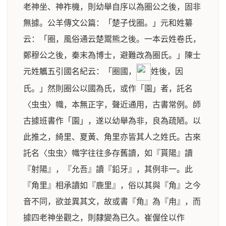
老神坐、神祚機，則幼舉自序以為圈公之後，固非
無據。公羊傳文公篇：「楚子伐圈。」元和姓纂
云：「圈，風俗通云楚鬻熊之後。一本云姓卷氏，
鄭穆公之後，秦末為博士，避難改為圈氏。」陳士
元姓觿五引國名紀云：「圈國，
姓後，因
氏。」然則圈公以國為氏，或作「園」者，託名
〈虫虫〉幟，本無正字，聲近通用，古書常例。師
古據班書作「園」，遂以幼舉為非，良為疏陋。以
此推之，綺里、夏黃、角里亦皆其人之姓氏。古來
託名〈虫虫〉幟字往往多存舊讀，如『貰陽』讀
『射陽』，『允吾』讀『鉛牙』，其例非一。此
『角里』相承讀如『鹿里』，俗以其與『角』之今
音不同，欲並異其文，故或書『角』為『甪』，而
據四老神坐觀之，則隸變為已久。崔偓佺以作