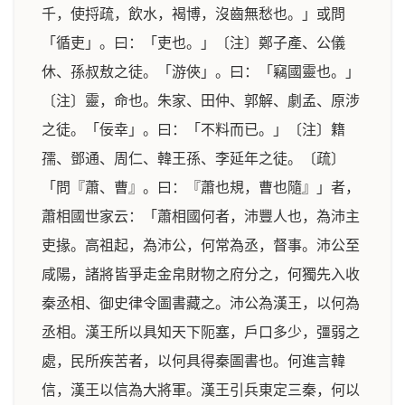
千，使捋疏，飲水，褐博，沒齒無愁也。」或問
「循吏」。曰：「吏也。」
〔注〕鄭子產、公儀
休、孫叔敖之徒。
「游俠」。曰：「竊國靈也。」
〔注〕靈，命也。朱家、田仲、郭解、劇孟、原涉
之徒。
「佞幸」。曰：「不料而已。」
〔注〕籍
孺、鄧通、周仁、韓王孫、李延年之徒。〔疏〕
「問『蕭、曹』。曰：『蕭也規，曹也隨』」者，
蕭相國世家云：「蕭相國何者，沛豐人也，為沛主
吏掾。高祖起，為沛公，何常為丞，督事。沛公至
咸陽，諸將皆爭走金帛財物之府分之，何獨先入收
秦丞相、御史律令圖書藏之。沛公為漢王，以何為
丞相。漢王所以具知天下阨塞，戶口多少，彊弱之
處，民所疾苦者，以何具得秦圖書也。何進言韓
信，漢王以信為大將軍。漢王引兵東定三秦，何以