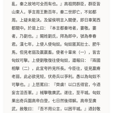
亂，秦之故地可全而有也。』高祖問群臣，群臣皆
山東人，爭言周王數百年，秦二世即亡，不如都
周。上疑未能決。及留侯明言入關便，即日車駕西
都關中。於是上曰：『本言都秦地者，婁敬。婁
者，乃劉也。』賜姓劉氏，拜為郎中，號為奉春
君。漢七年，上使人使匈奴。匈奴匿其壯士、肥牛
馬，但見老弱及羸嬴畜。使者十輩來（一），皆言
匈奴可擊。上使劉敬復往使匈奴，還報曰：『兩國
相擊（二），此宜夸矜見所長。今臣往，徒見羸瘠
老弱，此必欲見短，伏奇兵以爭利。愚以為匈奴不
可擊也。』上怒罵曰：『齊虜！以口舌得官，今迺
妄言沮吾軍。』械擊敬廣武。遂往，至平城。匈奴
果出奇兵圍高帝白登，七日然後得解。高帝至廣
武，赦敬曰：『吾不用公言，以困平城。』迺封敬