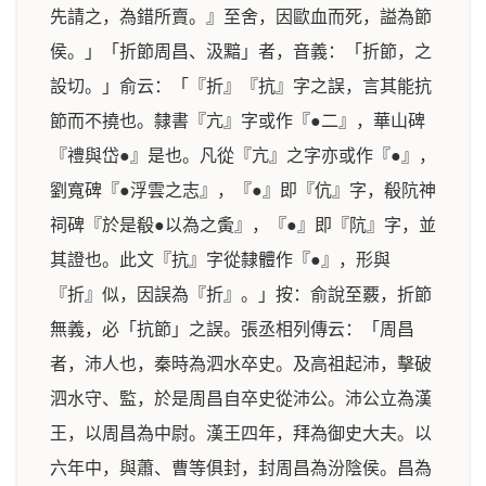
先請之，為錯所賣。』至舍，因歐血而死，謚為節
侯。」「折節周昌、汲黯」者，音義：「折節，之
設切。」俞云：「『折』『抗』字之誤，言其能抗
節而不撓也。隸書『亢』字或作『●二』，華山碑
『禮與岱●』是也。凡從『亢』之字亦或作『●』，
劉寬碑『●浮雲之志』，『●』即『伉』字，殽阬神
祠碑『於是殽●以為之夤』，『●』即『阬』字，並
其證也。此文『抗』字從隸體作『●』，形與
『折』似，因誤為『折』。」按：俞說至覈，折節
無義，必「抗節」之誤。張丞相列傳云：「周昌
者，沛人也，秦時為泗水卒史。及高祖起沛，擊破
泗水守、監，於是周昌自卒史從沛公。沛公立為漢
王，以周昌為中尉。漢王四年，拜為御史大夫。以
六年中，與蕭、曹等俱封，封周昌為汾陰侯。昌為