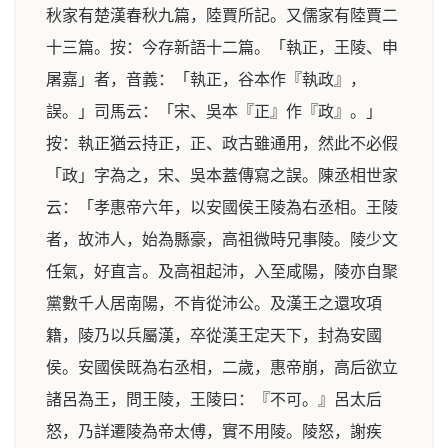
秋家有楚漢春秋九篇，陸賈所記。又儒家有陸賈二
十三篇。按：今存新語十二篇。「執正，王陵、申
屠嘉」者，音義：「執正，谷本作『執政』，
誤。」司馬云：「宋、吳本『正』作『政』。」
按：執正猶云持正，正、政古雖通用，然此不必假
「政」字為之，宋、吳本蓋傳寫之誤。陳丞相世家
云：「孝惠帝六年，以安國侯王陵為右丞相。王陵
者，故沛人，始為縣豪，高祖微時兄事陵。陵少文
任氣，好直言。及高祖起沛，入至咸陽，陵亦自聚
黨數千人居南陽，不肯從沛公。及漢王之還攻項
籍，陵乃以兵屬漢，卒從漢王定天下，封為安國
侯。安國侯既為右丞相，二歲，惠帝崩，高后欲立
諸呂為王，問王陵，王陵曰：『不可。』呂太后
怒，乃詳遷陵為帝太傅，實不用陵。陵怒，謝疾