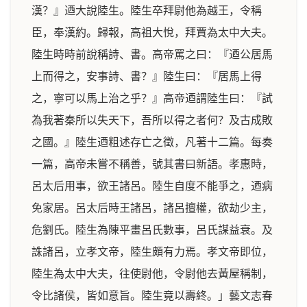
漢？』迺大說陸生。陸生卒拜尉他為越王，令稱
臣，奉漢約。歸報，高祖大悅，拜賈為太中大夫。
陸生時時前說稱詩、書。高帝罵之曰：『迺公居馬
上而得之，安事詩、書？』陸生曰：『居馬上得
之，寧可以馬上治之乎？』高帝迺謂陸生曰：『試
為我著秦所以失天下，吾所以得之者何？及古成敗
之國。』陸生迺粗述存亡之徵，凡著十二篇。每奏
一篇，高帝未嘗不稱善，號其書曰新語。孝惠時，
呂太后用事，欲王諸呂。陸生自度不能爭之，迺病
免家居。呂太后時王諸呂，諸呂擅權，欲劫少主，
危劉氏。陸生為陳平畫呂氏數事，呂氏謀益衰。及
誅諸呂，立孝文帝，陸生頗有力焉。孝文帝即位，
陸生為太中大夫，往使尉他，令尉他去黃屋稱制，
令比諸侯，皆如意旨。陸生竟以壽終。」藝文志春