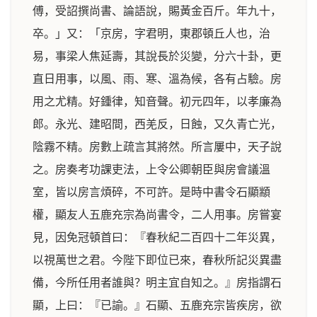
傅，受詔撰尚書、論語說，賜黃金百斤。年九十，
卒。」又：「京房，字君明，東郡頓丘人也，治
易，事梁人焦延壽，其說長於災變，分六十卦，更
直日用事，以風、雨、寒、溫為候，各有占驗。房
用之尤精。好鍾律，知音聲。初元四年，以孝廉為
郎。永光、建昭間，西羌反，日蝕，又久青亡光，
陰霧不精。房數上疏言其將然。所言屢中，天子說
之。房奏考功課吏法，上令公卿朝臣與房會議溫
室，皆以房言煩碎，不可許。是時中書令石顯顓
權，顯友人五鹿充宗為尚書令，二人用事。房嘗宴
見，因免冠頓首曰：『春秋紀二百四十二年災異，
以視萬世之君。今陛下即位已來，春秋所記災異盡
備，今所任用者誰與？明主宜自知之。』房指謂石
顯，上曰：『已諭。』石顯、五鹿充宗皆疾房，欲