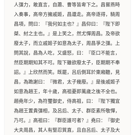
人彊力，敢直言，自蕭、曹等皆卑下之。昌嘗燕時
入奏事，高帝方擁戚姬，昌還走。高帝逐得，騎周
昌項，問曰：『我何如主也？』昌仰曰：『陛下即
桀、紂之主也。』是上笑之，然尤憚周昌。及帝欲
廢太子，而立戚姬子如意為太子，周昌爭之彊。上
問其說，昌為人吃，又盛怒，曰：『臣口不能言，
然臣期期知其不可。陛下雖欲廢太子，臣期期不奉
詔。』上欣然而笑。既罷，呂后側耳於東廂聽，見
昌，為跪謝曰：『微君，太子幾廢。』是後戚姬子
如意為趙王，年十歲，高祖憂即萬歲之後不全也。
趙堯年少，為符璽御史，侍高祖，曰：『陛下獨宜
為趙王置貴彊相，及呂后、太子、群臣素所敬憚，
乃可。』高祖曰：『群臣誰可者？』堯曰：『御史
大夫周昌，其人有堅忍質直，且自呂后、太子及大