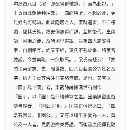
陶潛四八目（按：即聖賢群輔錄。）而為此說。」
王貢兩龔鮑傳頻注云：「四皓稱號，本起於此，更
無姓名可稱知。此蓋隱居之人，匿跡遠害，不自標
顯，祕其氏族，故史傳無得而詳。至於後代，皇甫
謐、圈稱之徒，及諸地里書說，競為四人施安姓
字，自相錯互，語又不經，班氏不載於書，諸家皆
臆說，今並棄略，一無取焉。」梁氏志疑云：「索
隱引東留志、崔、周世譜、四八目載園公等姓名及
字，師古王貢等傳注並棄略無取，是也。又有以
『園』為『圈』者，東觀餘論據漢世石刻作
『圈』，以『園』是冊牘傳寫之差。圈稱陳留風俗
傳自序云：『圈公之後。』匡謬正俗辨之曰：『四
皓有園公，非圈公。』又有以綺里季夏為一人，黃
公為一人者，見周密齊東野語，而後書康成傳孔融