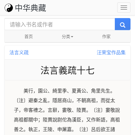
中华典藏
首页
分类
作家
法言义疏
汪荣宝作品集
法言義疏十七
美行，園公、綺里季、夏黃公、角里先生。
〔注〕避秦之亂，隱居商山，不朝高祖，而從太
子，帝客禮之。
言辭，婁敬、陸賈。
〔注〕婁敬說
高祖都關中；陸賈說尉佗為漢臣，又作新語，高祖
善之。
執正，王陵、申屠嘉。
〔注〕呂后欲王諸