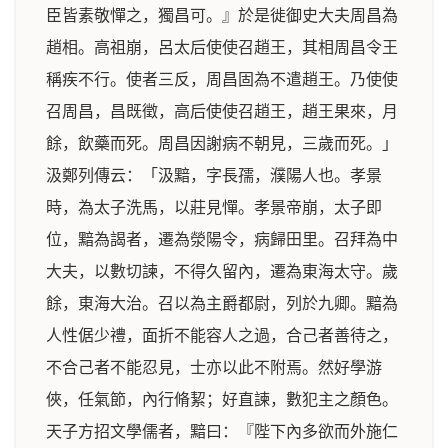
臣皆素敬憚之，獨昌可。』於是徙御史大夫周昌為
趙相。高祖崩，呂太后使使召趙王，其相周昌令王
稱疾不行。使者三反，周昌固為不遣趙王。乃使使
召周昌，昌既徵，高后使使召趙王，趙王果來，月
餘，飲藥而死。周昌因謝病不朝見，三歲而死。」
汲鄭列傳云：「汲黯，字長孺，濮陽人也。孝景
時，為太子洗馬，以莊見憚。孝景帝崩，太子即
位，黯為謁者，遷為滎陽令，病歸田里。召拜為中
大夫，以數切諫，不得久留內，遷為東海太守。歲
餘，東海大治。召以為主爵都尉，列於九卿。黯為
人性倨少禮，面折不能容人之過，合己者善待之，
不合己者不能忍見，士亦以此不附焉。然好學游
俠，任氣節，內行脩絜；好直諫，數犯主之顏色。
天子方招文學儒者，黯曰：『陛下內多欲而外施仁