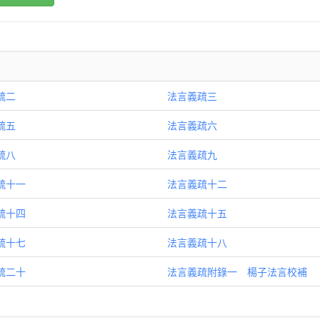
疏二
法言義疏三
疏五
法言義疏六
疏八
法言義疏九
疏十一
法言義疏十二
疏十四
法言義疏十五
疏十七
法言義疏十八
疏二十
法言義疏附錄一 楊子法言校補