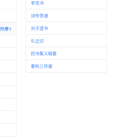
李克书
诗传旁通
刘子遗书
升序↑
礼记识
四书集义精要
春秋三传谳