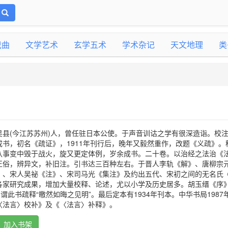
戏曲
文学艺术
玄学五术
学术杂记
天文地理
类
吴县(今江苏苏州)人，曾任驻日本公使。于声音训诂之学有很深造诣。校
书，初名《疏证》，1911年刊行后，晚年又毅然重作，改题《义疏》。
八事变中毁于战火，旋又更定体例，岁余成书。二十卷。以治经之法治《
正俗，辨异文，补旧注。引书达三百种左右。于晋人李轨《解》、唐柳宗
》、宋人吴祕《注》、宋司马光《集注》及约出五代、宋初之间的无名氏
各家研究成果，增加大量校释、论述，尤以小学及历史居多。胡玉缙《序
谓此书疏释“皦然如晦之见明”。最后定本有1934年刊本。中华书局1987
〈法言〉校补》及《〈法言〉补释》。
加入书架