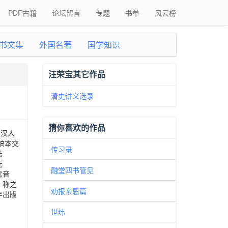
PDF古籍
论坛留言
专题
书单
风云榜
书文集
外国名著
国学知识
汪荣宝其它作品
清史讲义选录
猜你喜欢的作品
注汉人
稿本交
传习录
法
元
融堂四书管见
《音
》称之
劝报亲恩篇
年出版
世纬