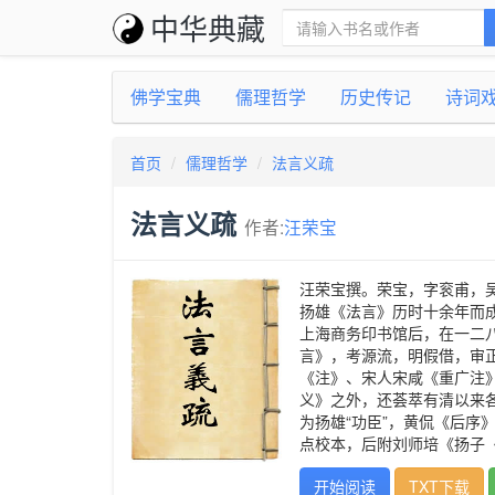
中华典藏
佛学宝典
儒理哲学
历史传记
诗词
首页
儒理哲学
法言义疏
法言义疏
作者:
汪荣宝
汪荣宝撰。荣宝，字衮甫，
扬雄《法言》历时十余年而成
上海商务印书馆后，在一二
言》，考源流，明假借，审
《注》、宋人宋咸《重广注
义》之外，还荟萃有清以来
为扬雄“功臣”，黄侃《后序》
点校本，后附刘师培《扬子
开始阅读
TXT下载