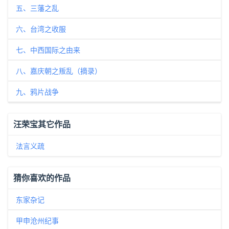
五、三藩之乱
六、台湾之收服
七、中西国际之由来
八、嘉庆朝之叛乱（摘录）
九、鸦片战争
汪荣宝其它作品
法言义疏
猜你喜欢的作品
东家杂记
甲申沧州纪事