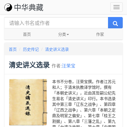
中华典藏
首页
分类
作家
首页
历史传记
清史讲义选录
清史讲义选录
作者:
汪荣宝
本书不分卷，汪荣宝撰。作者江苏元
和人；于清末执教译学馆时，撰有
「本朝史讲义」，近由其哲嗣公纪先
生易名「清史讲义」印行。本书选录
其中第三章「辽东之战争」、第四章
「辽西之战争」、第六章「本朝之定
鼎及明室之偏安」、第七章「桂王之
割据」、第八章「三藩之乱」、第九
章「台湾之收服」、第十章「中西国