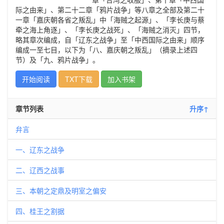
际之由来」、第二十二章「鸦片战争」等八章之全部及第二十
一章「嘉庆朝各省之叛乱」中「海贼之起源」、「李长庚与蔡
牵之海上角逐」、「李长庚之战死」、「海贼之消灭」四节，
略其章次编成，自「辽东之战争」至「中西国际之由来」顺序
编成一至七目，以下为「八、嘉庆朝之叛乱」（摘录上述四
节）及「九、鸦片战争」。
开始阅读
TXT下载
加入书架
章节列表
升序↑
弁言
一、辽东之战争
二、辽西之战事
三、本朝之定鼎及明室之偏安
四、桂王之割据