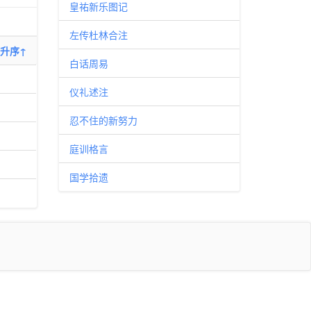
皇祐新乐图记
左传杜林合注
升序↑
白话周易
仪礼述注
忍不住的新努力
庭训格言
国学拾遗