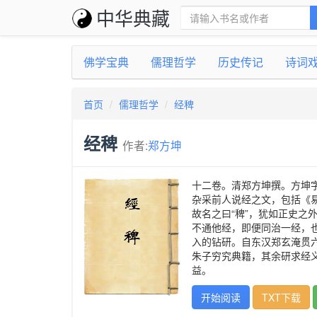
中华典藏
佛学宝典
儒理哲学
历史传记
诗词
首页
儒理哲学
经稗
经稗
作者:
郑方坤
十二卷。清郑方坤撰。方坤
杂采前人说经之文，包括《
故名之曰“稗”，犹如正史
不通他经，即便同治一经，
入的钻研。自东汉郑玄淹贯
朱子穷究典籍，其余研求经
益。
开始阅读
TXT下载