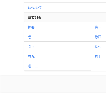
清代
经学
章节列表
提要
卷一
卷三
卷四
卷六
卷七
卷九
卷十
卷十二