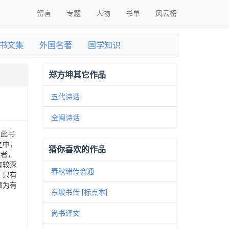
留言
专题
人物
书单
风云榜
书文集
外国名著
国学知识
郑方坤其它作品
五代诗话
全闽诗话
。此书
之中，
猜你喜欢的作品
经者，
有较深
春秋诸传会通
，只有
颇为有
东坡书传 [标点本]
尚书译文