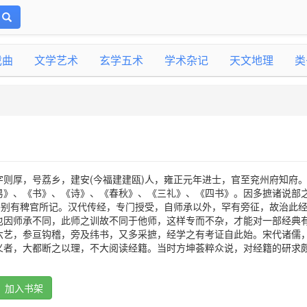
戏曲
文学艺术
玄学五术
学术杂记
天文地理
类
字则厚，号荔乡，建安(今福建建瓯)人，雍正元年进士，官至兖州府知府
易》、《书》、《诗》、《春秋》、《三礼》、《四书》。因多摭诸说部
之外别有稗官所记。汉代传经，专门授受，自师承以外，罕有旁征，故治此
也因师承不同，此师之训故不同于他师，这样专而不杂，才能对一部经典
六艺，参亘钩稽，旁及纬书，又多采摭，经学之有考证自此始。宋代诸儒
义者，大都断之以理，不大阅读经籍。当时方坤荟粹众说，对经籍的研求
加入书架