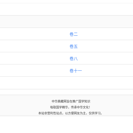
卷二
卷五
卷八
卷十一
中华典藏网旨在推广国学知识
吸取国学精华，传承中华文化！
本站非营利性站点，以方便网友为主，仅供学习。