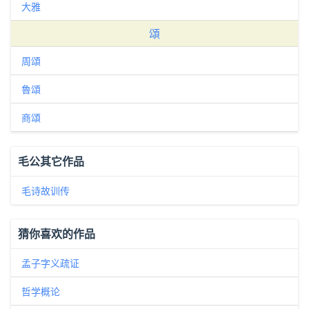
大雅
頌
周頌
魯頌
商頌
毛公其它作品
毛诗故训传
猜你喜欢的作品
孟子字义疏证
哲学概论