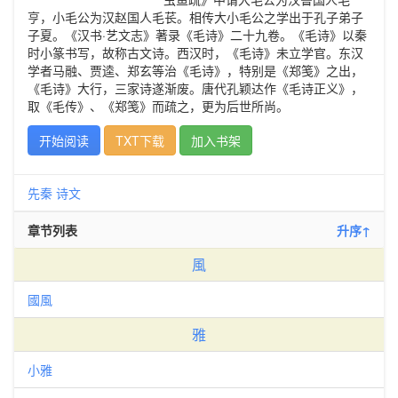
亨，小毛公为汉赵国人毛苌。相传大小毛公之学出于孔子弟子
子夏。《汉书·艺文志》著录《毛诗》二十九卷。《毛诗》以秦
时小篆书写，故称古文诗。西汉时，《毛诗》未立学官。东汉
学者马融、贾逵、郑玄等治《毛诗》，特别是《郑笺》之出，
《毛诗》大行，三家诗遂渐废。唐代孔颖达作《毛诗正义》，
取《毛传》、《郑笺》而疏之，更为后世所尚。
开始阅读
TXT下载
加入书架
先秦
诗文
章节列表
升序↑
風
國風
雅
小雅