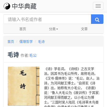
中华典藏
首页
分类
文章
首页
儒理哲学
毛诗
毛诗
作者:
毛公
《诗》学名词。《诗经》之古文学
派。因其书为毛公所传，故称毛诗。
《汉书·儒林传》说：“毛公，赵人，治
诗，为河间献王博士。”自郑玄《诗
谱》出，始称有大小毛公，《诗谱》
说：“鲁人大毛公为《故训传》于其家;
河间献王得而献之，以小毛公为博
士。”三国时吴人陆玑《毛诗草木鸟兽
虫鱼疏》中谓大毛公为汉鲁国人毛