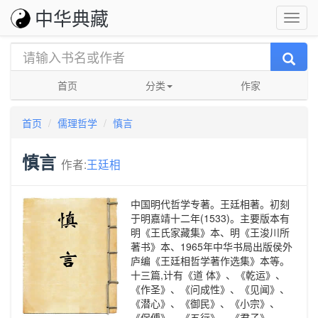
中华典藏
首页
分类
作家
首页
儒理哲学
慎言
慎言
作者:
王廷相
中国明代哲学专著。王廷相著。初刻
于明嘉靖十二年(1533)。主要版本有
明《王氏家藏集》本、明《王浚川所
著书》本、1965年中华书局出版侯外
庐编《王廷相哲学著作选集》本等。
十三篇,计有《道 体》、《乾运》、
《作圣》、《问成性》、《见闻》、
《潜心》、《御民》、《小宗》、
《保傅》、《五行》、《君子》、