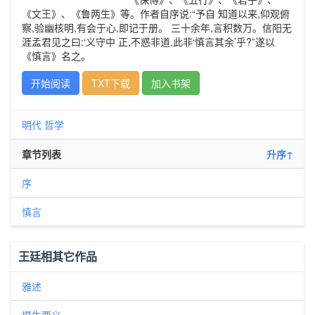
《文王》、《鲁两生》等。作者自序说:“予自 知道以来,仰观俯
察,验幽核明,有会于心,即记于册。 三十余年,言积数万。信阳无
涯孟君见之曰:‘义守中 正,不惑非道,此非‘慎言其余’乎?”遂以
《慎言》名之。
开始阅读
TXT下载
加入书架
明代
哲学
章节列表
升序↑
序
慎言
王廷相其它作品
雅述