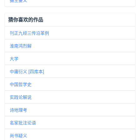
摄生要义
猜你喜欢的作品
刊正九经三传沿革例
淮南鸿烈解
大学
中庸衍义 [四库本]
中国哲学史
实践论解说
诗地理考
名家批注论语
尚书疑义