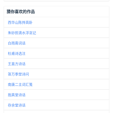
猜你喜欢的作品
西华山陈抟高卧
朱砂担滴水浮沤记
白雨斋词话
杜甫诗选注
王直方诗话
答万季埜诗问
南唐二主词汇笺
抱真堂诗话
存余堂诗话