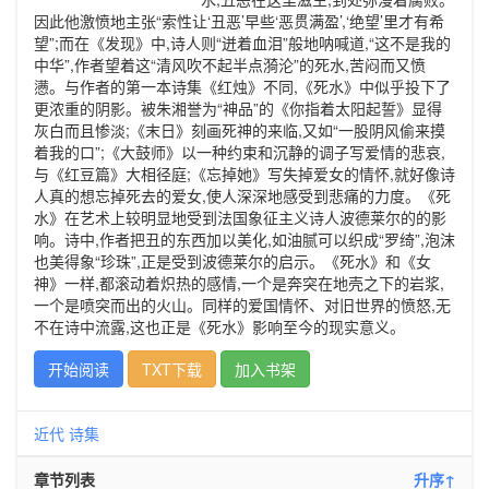
因此他激愤地主张“索性让‘丑恶’早些‘恶贯满盈’,‘绝望’里才有希
望”;而在《发现》中,诗人则“迸着血泪”般地呐喊道,“这不是我的
中华”,作者望着这“清风吹不起半点漪沦”的死水,苦闷而又愤
懑。与作者的第一本诗集《红烛》不同,《死水》中似乎投下了
更浓重的阴影。被朱湘誉为“神品”的《你指着太阳起誓》显得
灰白而且惨淡;《末日》刻画死神的来临,又如“一股阴风偷来摸
着我的口”;《大鼓师》以一种约束和沉静的调子写爱情的悲哀,
与《红豆篇》大相径庭;《忘掉她》写失掉爱女的情怀,就好像诗
人真的想忘掉死去的爱女,使人深深地感受到悲痛的力度。《死
水》在艺术上较明显地受到法国象征主义诗人波德莱尔的的影
响。诗中,作者把丑的东西加以美化,如油腻可以织成“罗绮”,泡沫
也美得象“珍珠”,正是受到波德莱尔的启示。《死水》和《女
神》一样,都滚动着炽热的感情,一个是奔突在地壳之下的岩浆,
一个是喷突而出的火山。同样的爱国情怀、对旧世界的愤怒,无
不在诗中流露,这也正是《死水》影响至今的现实意义。
开始阅读
TXT下载
加入书架
近代
诗集
章节列表
升序↑