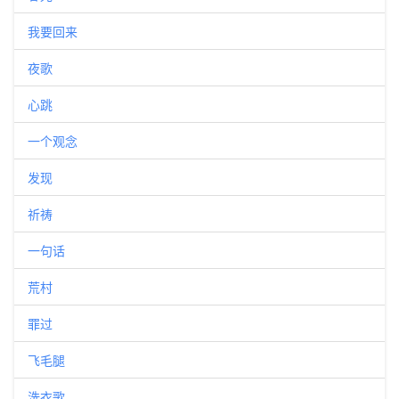
我要回来
夜歌
心跳
一个观念
发现
祈祷
一句话
荒村
罪过
飞毛腿
洗衣歌