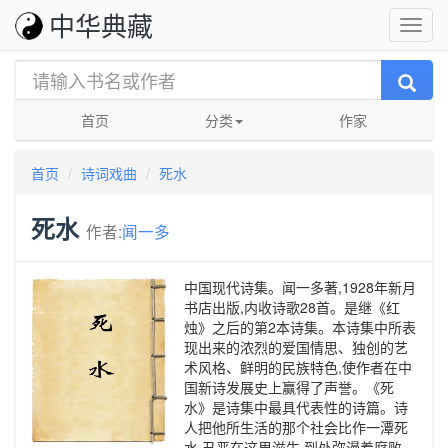
中华典藏
首页
分类
作家
首页
诗词戏曲
死水
死水
作者:
闻一多
中国现代诗集。闻一多著,1928年新月
书店出版,内收诗歌28首。是继《红
烛》之后的第2本诗集。本诗集中所表
现出来的浓烈的爱国情思、独创的艺
术风格、鲜明的民族特色,使作者在中
国新诗发展史上赢得了声誉。《死
水》是诗集中最具代表性的诗篇。诗
人把他所生活的那个社会比作一潭死
水,丑恶在这里滋生,到处弥漫着腐败。