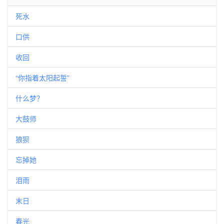
死水
口供
收回
“你指着太阳起誓”
什么梦？
大鼓师
狼狈
忘掉她
泪雨
末日
春光