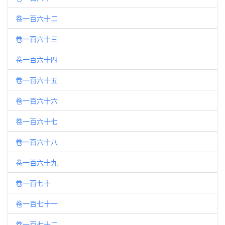
卷一百六十二
卷一百六十三
卷一百六十四
卷一百六十五
卷一百六十六
卷一百六十七
卷一百六十八
卷一百六十九
卷一百七十
卷一百七十一
卷一百七十二