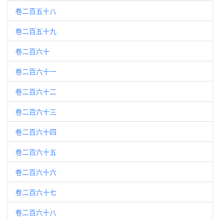
卷二百五十八
卷二百五十九
卷二百六十
卷二百六十一
卷二百六十二
卷二百六十三
卷二百六十四
卷二百六十五
卷二百六十六
卷二百六十七
卷二百六十八