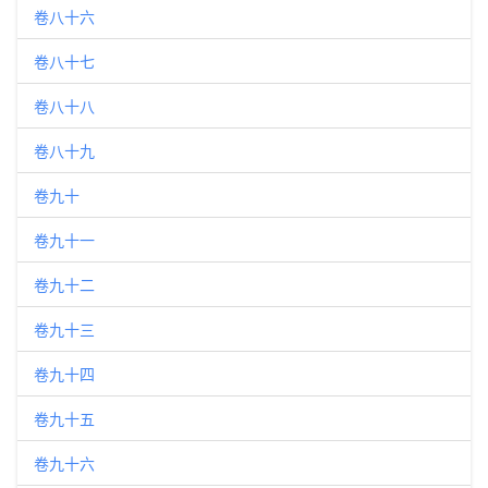
卷八十六
卷八十七
卷八十八
卷八十九
卷九十
卷九十一
卷九十二
卷九十三
卷九十四
卷九十五
卷九十六