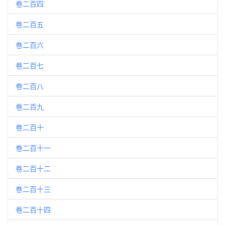
卷二百四
卷二百五
卷二百六
卷二百七
卷二百八
卷二百九
卷二百十
卷二百十一
卷二百十二
卷二百十三
卷二百十四