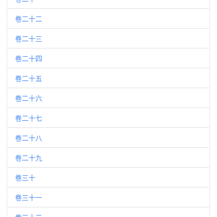
卷二十二
卷二十三
卷二十四
卷二十五
卷二十六
卷二十七
卷二十八
卷二十九
卷三十
卷三十一