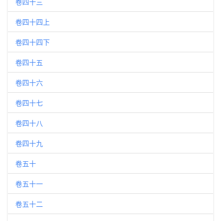
卷四十三
卷四十四上
卷四十四下
卷四十五
卷四十六
卷四十七
卷四十八
卷四十九
卷五十
卷五十一
卷五十二