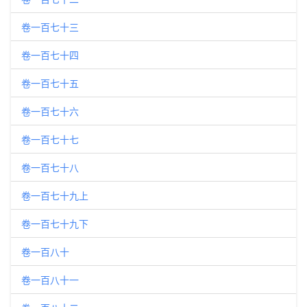
卷一百七十三
卷一百七十四
卷一百七十五
卷一百七十六
卷一百七十七
卷一百七十八
卷一百七十九上
卷一百七十九下
卷一百八十
卷一百八十一