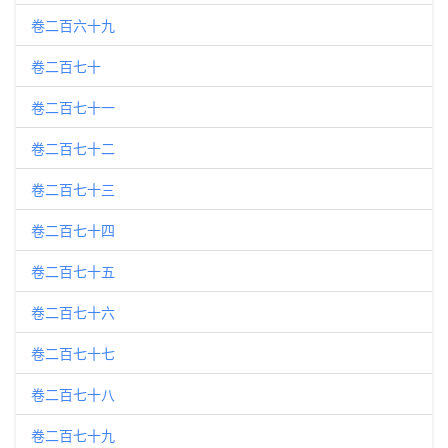
卷二百六十九
卷二百七十
卷二百七十一
卷二百七十二
卷二百七十三
卷二百七十四
卷二百七十五
卷二百七十六
卷二百七十七
卷二百七十八
卷二百七十九