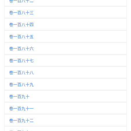
卷一百八十二
卷一百八十三
卷一百八十四
卷一百八十五
卷一百八十六
卷一百八十七
卷一百八十八
卷一百八十九
卷一百九十
卷一百九十一
卷一百九十二