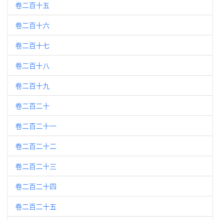
卷二百十五
卷二百十六
卷二百十七
卷二百十八
卷二百十九
卷二百二十
卷二百二十一
卷二百二十二
卷二百二十三
卷二百二十四
卷二百二十五