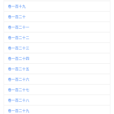
卷一百十九
卷一百二十
卷一百二十一
卷一百二十二
卷一百二十三
卷一百二十四
卷一百二十五
卷一百二十六
卷一百二十七
卷一百二十八
卷一百二十九