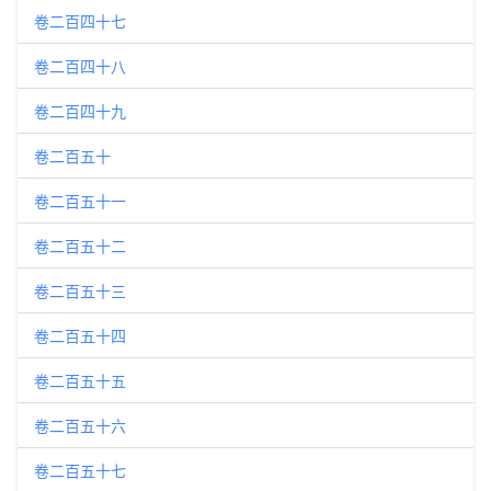
卷二百四十七
卷二百四十八
卷二百四十九
卷二百五十
卷二百五十一
卷二百五十二
卷二百五十三
卷二百五十四
卷二百五十五
卷二百五十六
卷二百五十七