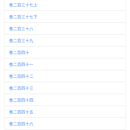
卷二百三十七上
卷二百三十七下
卷二百三十八
卷二百三十九
卷二百四十
卷二百四十一
卷二百四十二
卷二百四十三
卷二百四十四
卷二百四十五
卷二百四十六