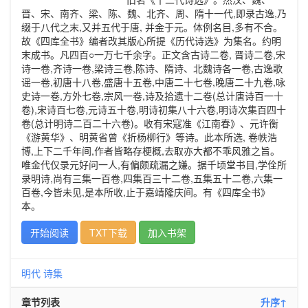
晋、宋、南齐、梁、陈、魏、北齐、周、隋十一代,即录古逸,乃
缀于八代之末,又并五代于唐, 并金于元。体例名目,多有不合。
故《四库全书》编者改其版心所提《历代诗选》为集名。约明
末成书。凡四百○一万七千余字。正文含古诗二卷, 晋诗二卷,宋
诗一卷,齐诗一卷,梁诗三卷,陈诗、隋诗、北魏诗各一卷,古逸歌
谣一卷,初唐十八卷,盛唐十五卷,中唐二十七卷,晚唐二十九卷,咏
史诗一卷,方外七卷,宗风一卷,诗及拾遗十二卷(总计唐诗百一十
卷),宋诗百七卷,元诗五十卷,明诗初集八十六卷,明诗次集百四十
卷(总计明诗二百二十六卷)。收有宋寇准《江南春》、元许衡
《游黄华》、明黄省曾《折杨柳行》等诗。此本所选, 卷帙浩
博,上下二千年间,作者皆略存梗概,去取亦大都不乖风雅之旨。
唯金代仅录元好问一人,有偏颇疏漏之嫌。据千顷堂书目,学佺所
录明诗,尚有三集一百卷,四集百三十二卷,五集五十二卷,六集一
百卷,今皆未见,是本所收,止于嘉靖隆庆间。有《四库全书》
本。
开始阅读
TXT下载
加入书架
明代
诗集
章节列表
升序↑