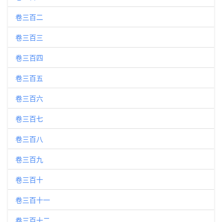
卷三百二
卷三百三
卷三百四
卷三百五
卷三百六
卷三百七
卷三百八
卷三百九
卷三百十
卷三百十一
卷三百十二