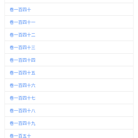
卷一百四十
卷一百四十一
卷一百四十二
卷一百四十三
卷一百四十四
卷一百四十五
卷一百四十六
卷一百四十七
卷一百四十八
卷一百四十九
卷一百五十