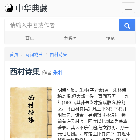
中华典藏
首页
分类
作家
首页
诗词戏曲
西村诗集
西村诗集
作者:
朱朴
明诗别集。朱朴(字元素)著。朱朴诗
稿甚多,但大部亡佚。直到万历二十九
年(1601),其孙朱彩才搜诸散逸,梓刻
之。《西村诗集》凡上下2卷,下卷并
附集句、诗余。另别辑《补遗》1卷。
前有许云村序。四库以此刻本为底本
著录。其人不乐仕途,与文徵明、孙一
元相唱酬。四库馆臣评其诗说:“其近体
格调清远超然出群。古诗差逊,然亦不