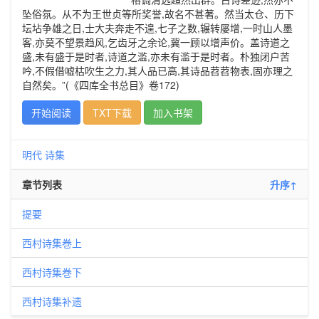
坠俗氛。从不为王世贞等所奖誉,故名不甚著。然当太仓、历下
坛坫争雄之日,士大夫奔走不遑,七子之数,辗转屡增,一时山人墨
客,亦莫不望景趋风,乞齿牙之余论,冀一顾以增声价。盖诗道之
盛,未有盛于是时者,诗道之滥,亦未有滥于是时者。朴独闭户苦
吟,不假借嘘枯吹生之力,其人品已高,其诗品苕苕物表,固亦理之
自然矣。”(《四库全书总目》卷172)
开始阅读
TXT下载
加入书架
明代
诗集
章节列表
升序↑
提要
西村诗集巻上
西村诗集巻下
西村诗集补遗