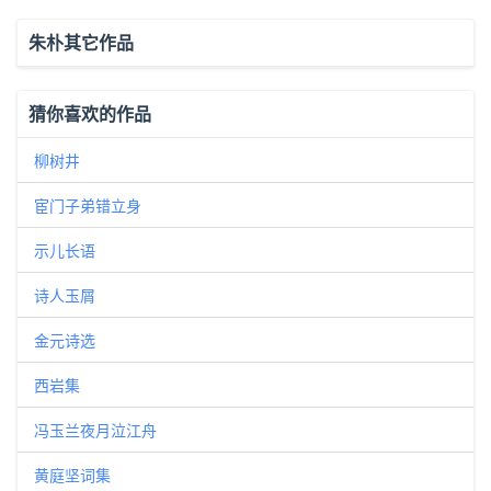
朱朴其它作品
猜你喜欢的作品
柳树井
宦门子弟错立身
示儿长语
诗人玉屑
金元诗选
西岩集
冯玉兰夜月泣江舟
黄庭坚词集