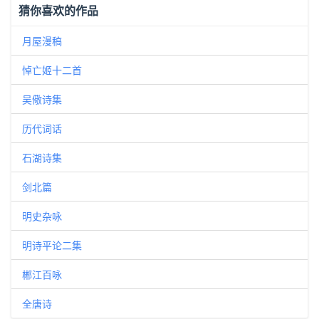
猜你喜欢的作品
月屋漫稿
悼亡姬十二首
吴儆诗集
历代词话
石湖诗集
剑北篇
明史杂咏
明诗平论二集
郴江百咏
全唐诗