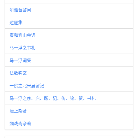
尔雅台答问
避寇集
泰和宜山会语
马一浮之书札
马一浮词集
法数钩玄
一佛之北米居留记
马一浮之序、启、跋、记、传、铭、赞、书札
濠上杂著
蠲戏斋杂著