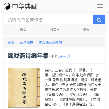
中华典藏
首页
分类
作家
首页
诗词戏曲
蠲戏斋诗编年集
蠲戏斋诗编年集
作者:
马一浮
诗集，三卷，近代马一浮著。马一
浮，浙江绍兴人。名浮,幼名福田, 字
一浮,号湛翁,别署蠲翁、蠲叟、蠲戏老
人。曾任中央文 史馆副馆长,浙江文史
馆馆长,晚年为浙江大学教授。著有
《泰和会语》、《宜山会语》、《避
寇集》、《复性书院讲录》、《尔 雅
台答问》、《老子道德经注》等。