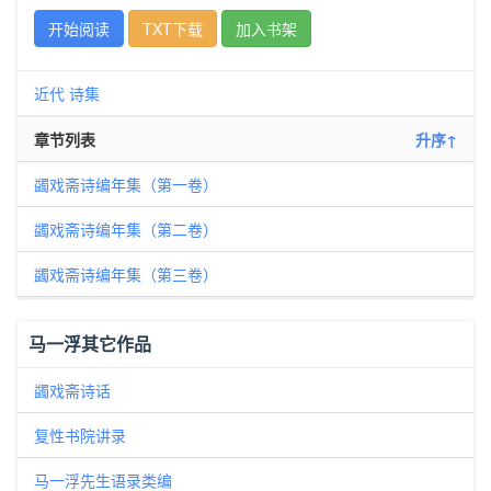
开始阅读
TXT下载
加入书架
近代
诗集
章节列表
升序↑
蠲戏斋诗编年集（第一卷）
蠲戏斋诗编年集（第二卷）
蠲戏斋诗编年集（第三卷）
马一浮其它作品
蠲戏斋诗话
复性书院讲录
马一浮先生语录类编