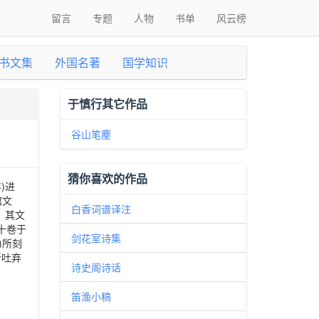
留言
专题
人物
书单
风云榜
书文集
外国名著
国学知识
于慎行其它作品
谷山笔麈
猜你喜欢的作品
)进
馆文
白香词谱译注
。其文
十卷于
剑花室诗集
)所刻
所吐弃
诗史阁诗话
笛渔小稿