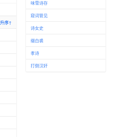
味雪诗存
窥词管见
升序↑
诗女史
缀白裘
孝诗
打倒汉奸