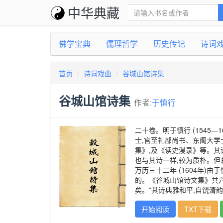
中华典藏
佛学宝典
儒理哲学
历史传记
诗词
首页
诗词戏曲
谷城山馆诗集
谷城山馆诗集
作者:
于慎行
二十卷。明于慎行 (1545—
士,官至礼部尚书、东阁大学
集》,及《读史漫录》等。其
也与其诗一样,较为质朴。
万历三十二年 (1604年)由
的。《谷城山馆诗文集》共六
矣。”其诗典雅和平,自饶清
开始阅读
TXT下载