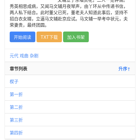
秀英相思成病，又闻马文辅月夜琴声，由丫环从中传递书信，
两人私下结合。此时董父已死，董老夫人知道此事后，坚持不
招白衣女婿，立逼马文辅赴京应试。马文辅一举考中状元，夫
荣妻贵，最终团圆。
开始阅读
TXT下载
加入书架
元代
戏曲
杂剧
章节列表
升序↑
楔子
第一折
第二折
第三折
第四折