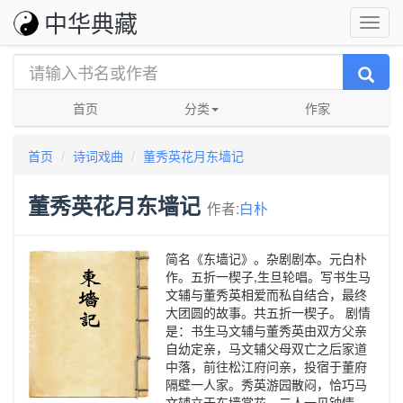
中华典藏
首页
分类
作家
首页
诗词戏曲
董秀英花月东墙记
董秀英花月东墙记
作者:
白朴
简名《东墙记》。杂剧剧本。元白朴
作。五折一楔子,生旦轮唱。写书生马
文辅与董秀英相爱而私自结合，最终
大团圆的故事。共五折一楔子。 剧情
是：书生马文辅与董秀英由双方父亲
自幼定亲，马文辅父母双亡之后家道
中落，前往松江府问亲，投宿于董府
隔壁一人家。秀英游园散闷，恰巧马
文辅立于东墙赏花，二人一见钟情。