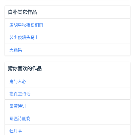
白朴其它作品
唐明皇秋夜梧桐雨
裴少俊墙头马上
天籁集
猜你喜欢的作品
鬼与人心
抱真堂诗话
童蒙诗训
趼廛诗删剩
牡丹亭