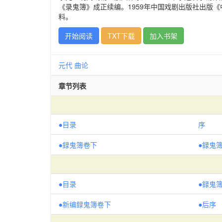
《录鬼簿》成正续编。1959年中国戏剧出版社出版
料。
开始阅读
TXT下载
加入书架
元代
曲论
章节列表
●目录
序
●録鬼簿卷下
●録鬼
●目录
●録鬼
●新编録鬼簿卷下
●后序