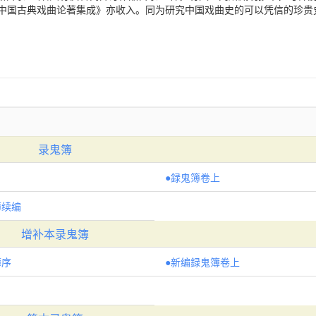
《中国古典戏曲论著集成》亦收入。同为研究中国戏曲史的可以凭信的珍贵
录鬼簿
●録鬼簿卷上
簿续编
增补本录鬼簿
簿序
●新编録鬼簿卷上