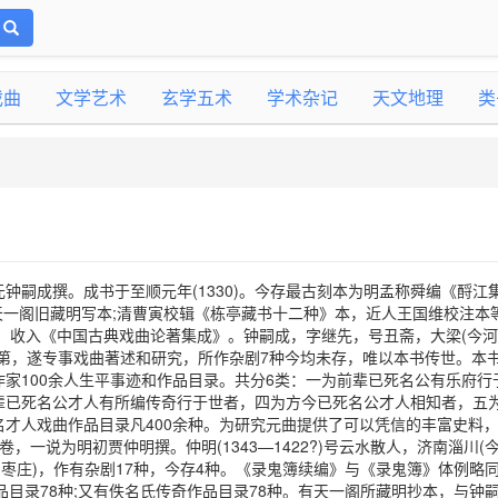
戏曲
文学艺术
玄学五术
学术杂记
天文地理
类
钟嗣成撰。成书于至顺元年(1330)。今存最古刻本为明孟称舜编《酹江
天一阁旧藏明写本;清曹寅校辑《栋亭藏书十二种》本，近人王国维校注本
版，收入《中国古典戏曲论著集成》。钟嗣成，字继先，号丑斋，大梁(今
第，遂专事戏曲著述和研究，所作杂剧7种今均未存，唯以本书传世。本书
家100余人生平事迹和作品目录。共分6类：一为前辈已死名公有乐府行
辈已死名公才人有所编传奇行于世者，四为方今已死名公才人相知者，五
名才人戏曲作品目录凡400余种。为研究元曲提供了可以凭信的丰富史料
，一说为明初贾仲明撰。仲明(1343—1422?)号云水散人，济南淄川(
东枣庄)，作有杂剧17种，今存4种。《录鬼簿续编》与《录鬼簿》体例略
品目录78种;又有佚名氏传奇作品目录78种。有天一阁所藏明抄本，与钟