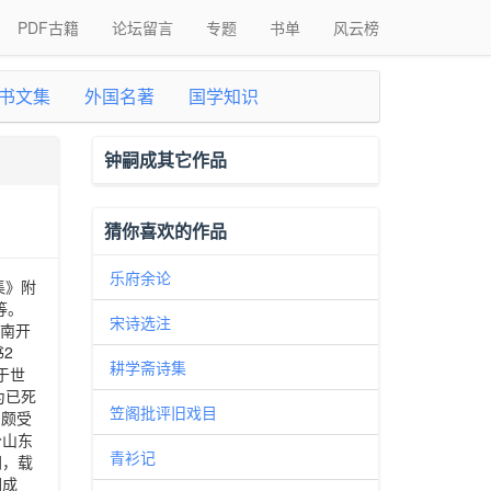
PDF古籍
论坛留言
专题
书单
风云榜
书文集
外国名著
国学知识
钟嗣成其它作品
猜你喜欢的作品
乐府余论
集》附
等。
宋诗选注
河南开
2
耕学斋诗集
于世
为已死
笠阁批评旧戏目
，颇受
今山东
青衫记
同，载
嗣成