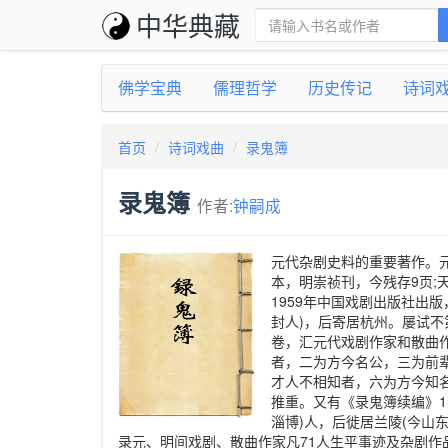
中华典藏
佛学宝典
儒理哲学
历史传记
诗词
首页
诗词戏曲
录鬼簿
录鬼簿
作者:
钟嗣成
元代杂剧史料的重要著作。元
本，明崇祯刊，今残存9页;
1959年中国戏剧出版社出
封人)，后寄居杭州。屡试不
卷，汇元代戏剧作家和散曲作
者，二为方今名公，三为前
才人不相知者，六为方今知
推重。又有《录鬼簿续编》1卷
淄博)人，后徙居兰陵(今山
录元、明间戏剧、散曲作家凡71人生平事迹及杂剧作