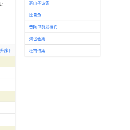
寒山子诗集
史
比目鱼
晋陶母剪发待宾
海岱会集
升序↑
杜甫诗集