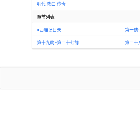
明代
戏曲
传奇
章节列表
●西厢记目录
第一齣
第十九齣~第二十七齣
第二十