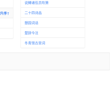
说鱄诸伍员吹箫
二十四诗品
升序↑
憩园词话
楚辞今注
冬青馆古宫词