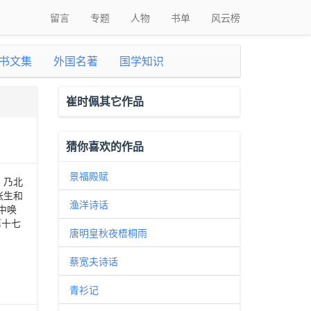
留言
专题
人物
书单
风云榜
书文集
外国名著
国学知识
崔时佩其它作品
猜你喜欢的作品
景福殿赋
》乃北
张生和
渔洋诗话
中唤
第十七
唐明皇秋夜梧桐雨
蔡宽夫诗话
青衫记