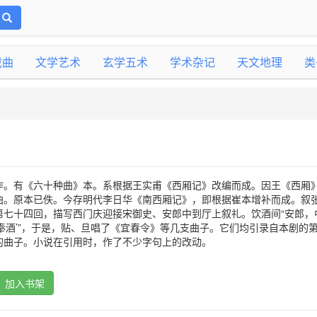
戏曲
文学艺术
玄学五术
学术杂记
天文地理
类
作。有《六十种曲》本。系根据王实甫《西厢记》改编而成。因王《西厢
曲。原本已佚。今存明代李日华《南西厢记》，即根据崔本增补而成。叙
第七十四回，描写西门庆迎接宋御史、安郎中到厅上叙礼。饮酒间“安郎，
奉酒’”，于是，贴、旦唱了《宜春令》等几支曲子。它们均引录自本剧的
的曲子。小说在引用时，作了不少字句上的改动。
加入书架