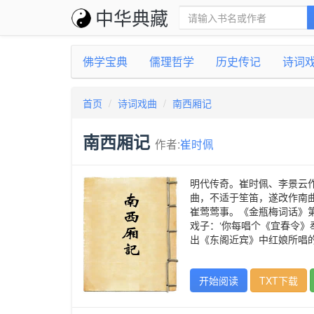
中华典藏
佛学宝典
儒理哲学
历史传记
诗词
首页
诗词戏曲
南西厢记
南西厢记
作者:
崔时佩
明代传奇。崔时佩、李景云
曲，不适于笙笛，遂改作南
崔莺莺事。《金瓶梅词话》
戏子：‘你每唱个《宜春令》
出《东阁近宾》中红娘所唱
开始阅读
TXT下载