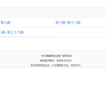
~第九齣
第十齣~第十八齣
八齣~第三十六齣
中华典藏网旨在推广国学知识
吸取国学精华，传承中华文化！
本站非营利性站点，以方便网友为主，仅供学习。