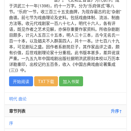
于洪武三十一年(1398)，约十一万字。分为“乐府体式”等八
节。“乐府”一节，收三百三十五支曲牌，为现存最古的北“杂剧”
曲谱。前七节为戏曲理论及史料。包括戏曲体制、流派、制曲
方法等。收元代戏剧家一百八十七人，明代十六人，各有评
语，既见作者之艺术见解，亦保存重要作家资料。所收杂剧剧
目颇多，计元人五百三十五本，明人三十三本，古今无名氏一
百一十本，以及娼夫不入群英四人，共十一本。计七百八十九
本，可见剧坛之盛。因作者系剧苑巨子，其作家品评之语，颇
有价值，后世戏剧理论家十分重视。此书版本甚多，差异讹误
严重。一九五九年中国戏剧出版社据明洪武原刻本校以万历本
详勘重印，出校记约五百条，收入《中国古典戏曲论著集成
(三)》中。
开始阅读
TXT下载
加入书架
明代
曲论
章节列表
升序↑
序