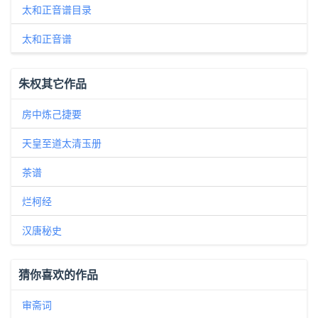
太和正音谱目录
太和正音谱
朱权其它作品
房中炼己捷要
天皇至道太清玉册
茶谱
烂柯经
汉唐秘史
猜你喜欢的作品
审斋词