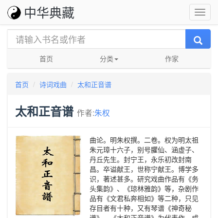
中华典藏
首页
分类
作家
首页
诗词戏曲
太和正音谱
太和正音谱
作者:
朱权
曲论。明朱权撰。二卷。权为明太祖
朱元璋十六子，别号臞仙、涵虚子、
丹丘先生。封宁王，永乐初改封南
昌。卒谥献王，世称宁献王。博学多
识，著述甚多。研究戏曲作品有《务
头集韵》、《琼林雅韵》等，杂剧作
品有《文君私奔相如》等二种，只见
存目者有十种，又有琴谱《神奇秘
谱》。《太和正音谱》为代表作。成