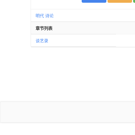
明代
诗论
章节列表
谈艺录