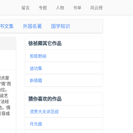
留言
专题
人物
书单
风云榜
书文集
外国名著
国学知识
徐祯卿其它作品
剪胜野闻
迪功集
观点是
新倩籍
情”而
地位。
《谈艺
猜你喜欢的作品
“法经
也。情
须贾大夫谇范叔
引音成
月光曲