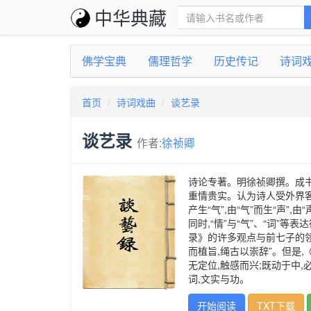
中华典藏
佛学宝典
儒理哲学
历史传记
诗词
首页
诗词戏曲
谈艺录
谈艺录
作者:
徐祯卿
诗论专著。明徐祯卿撰。成书
重情贵实。认为诗人受外界客
产生“气”,由“气”而生“声”
同时,“情”与“气”、“词”等
录》的许多观点与前七子的领袖
而植旨,绳古以崇辞”。但是
无定位,触感而兴;既动于中
词,文实与功。
开始阅读
TXT下载