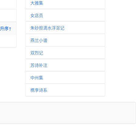
大雅集
女店员
朱砂担滴水浮沤记
升序↑
燕兰小谱
双烈记
苏诗补注
中州集
槜李诗系