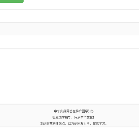
中华典藏网旨在推广国学知识
吸取国学精华，传承中华文化！
本站非营利性站点，以方便网友为主，仅供学习。