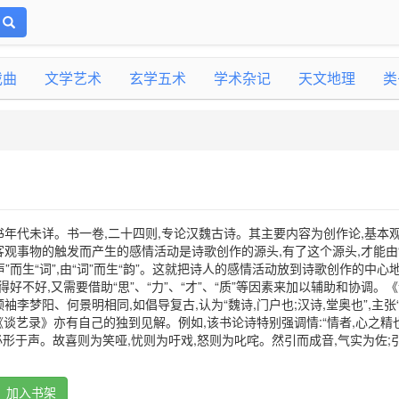
戏曲
文学艺术
玄学五术
学术杂记
天文地理
类
年代未详。书一卷,二十四则,专论汉魏古诗。其主要内容为创作论,基本
观事物的触发而产生的感情活动是诗歌创作的源头,有了这个源头,才能由“
,由“声”而生“词”,由“词”而生“韵”。这就把诗人的感情活动放到诗歌创作的中心
表达得好不好,又需要借助“思”、“力”、“才”、“质”等因素来加以辅助和协调。
李梦阳、何景明相同,如倡导复古,认为“魏诗,门户也;汉诗,堂奥也”,主张
,《谈艺录》亦有自己的独到见解。例如,该书论诗特别强调情:“情者,心之精
,必形于声。故喜则为笑哑,忧则为吁戏,怒则为叱咤。然引而成音,气实为佐;
加入书架