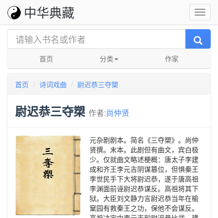
中华典藏
首页
分类
作家
首页
诗词戏曲
尉迟恭三夺槊
尉迟恭三夺槊
作者:
尚仲贤
元杂剧剧本。简名《三夺槊》。尚仲
贤撰。末本。此剧但有曲文，宾白极
少。仅就曲文略述梗概：唐太子李建
成和齐王李元吉阴谋篡位，但惧秦王
李世民手下大将尉迟恭，遂于唐高祖
李渊面前诬尉迟恭谋反。高祖将其下
狱。大臣刘文静力言尉迟恭当年在榆
窠园有救秦王之功，保他不会谋反。
高祖决定由李元吉和尉迟恭比武。建