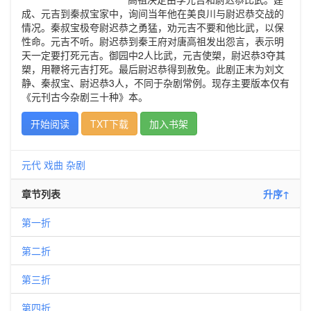
成、元吉到秦叔宝家中，询间当年他在美良川与尉迟恭交战的
情况。秦叔宝极夸尉迟恭之勇猛，劝元吉不要和他比武，以保
性命。元吉不听。尉迟恭到秦王府对唐高祖发出怨言，表示明
天一定要打死元吉。御园中2人比武，元吉使槊，尉迟恭3夺其
槊，用鞭将元吉打死。最后尉迟恭得到赦免。此剧正末为刘文
静、秦叔宝、尉迟恭3人，不同于杂剧常例。现存主要版本仅有
《元刊古今杂剧三十种》本。
开始阅读
TXT下载
加入书架
元代
戏曲
杂剧
章节列表
升序↑
第一折
第二折
第三折
第四折