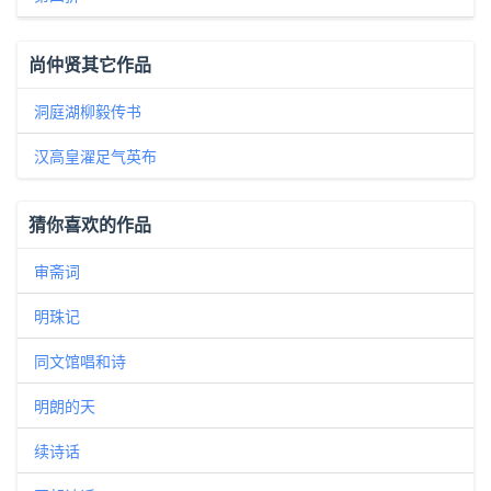
尚仲贤其它作品
洞庭湖柳毅传书
汉高皇濯足气英布
猜你喜欢的作品
审斋词
明珠记
同文馆唱和诗
明朗的天
续诗话