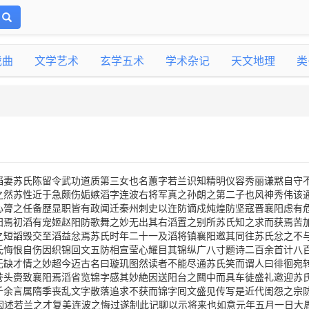
戏曲
文学艺术
玄学五术
学术杂记
天文地理
类
滔妻苏氏陈留令武功道质第三女也名蕙字若兰识知精明仪容秀丽谦黙自守
之然苏性近于急颇伤姤嫉滔字连波右将军真之孙朗之第二子也风神秀伟该
心膂之任备歴显职皆有政闻迁秦州刺史以迕防谪戍炖煌防坚寇晋襄阳虑有
阳焉初滔有宠姬赵阳防歌舞之妙无出其右滔置之别所苏氏知之求而获焉苦
之短謟毁交至滔益忿焉苏氏时年二十一及滔将镇襄阳邀其同往苏氏忿之不
氏悔恨自伤因织锦回文五防相宣莹心耀目其锦纵广八寸题诗二百余首计八
无缺才情之妙超今迈古名曰璇玑图然读者不能尽通苏氏笑而谓人曰徘徊宛
苍头赍致襄阳焉滔省览锦字感其妙絶因送阳台之闗中而具车徒盛礼邀迎苏
千余言属隋季丧乱文字散落追求不获而锦字囘文盛见传写是近代闺怨之宗
因述若兰之才复美连波之悔过遂制此记聊以示将来也如意元年五月一日大