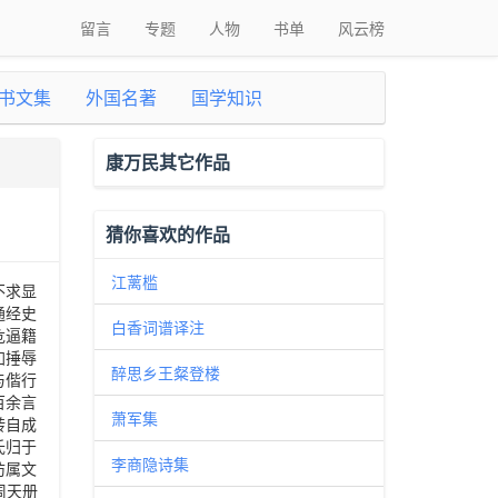
留言
专题
人物
书单
风云榜
书文集
外国名著
国学知识
康万民其它作品
猜你喜欢的作品
江蓠槛
不求显
通经史
白香词谱译注
危逼籍
加捶辱
醉思乡王粲登楼
与偕行
百余言
萧军集
转自成
氏归于
李商隐诗集
防属文
周天册