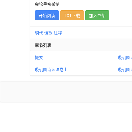
金轮皇帝御制
开始阅读
TXT下载
加入书架
明代
诗歌
注释
章节列表
提要
璇玑图
璇玑图诗读法卷上
璇玑图