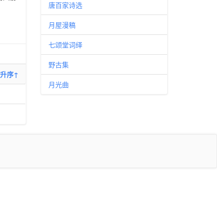
唐百家诗选
月屋漫稿
七颂堂词绎
野古集
升序↑
月光曲