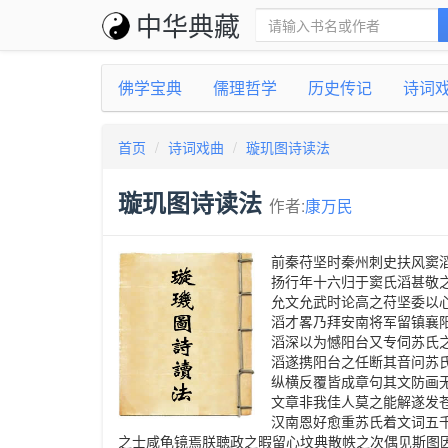
中华典藏
佛学宝典
儒理哲学
历史传记
诗词
首页
诗词戏曲
璇玑图诗读法
璇玑图诗读法
作者:
康万民
前秦苻坚时秦州刺史扶风窦
扬行年十六归于窦氏滔甚敬
允文允武时论高之苻坚委以
滔才畧乃拜安南将军留镇襄
滔深以为憾阳台又专伺苏氏
滔遂携阳台之任断其音问苏
纵横反覆皆成章句其文防画
文章非我佳人莫之能解遂发
汉南恩好愈重苏氏着文词五
之士咸龟镜焉朕聴政之暇留心坟典散帙之次偶见斯图