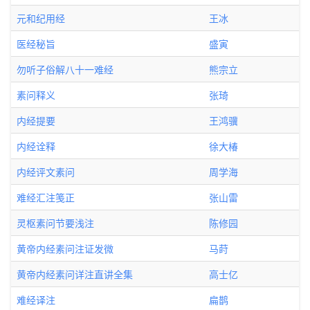
元和纪用经
王冰
医经秘旨
盛寅
勿听子俗解八十一难经
熊宗立
素问释义
张琦
内经提要
王鸿骥
内经诠释
徐大椿
内经评文素问
周学海
难经汇注笺正
张山雷
灵枢素问节要浅注
陈修园
黄帝内经素问注证发微
马莳
黄帝内经素问详注直讲全集
高士亿
难经译注
扁鹊