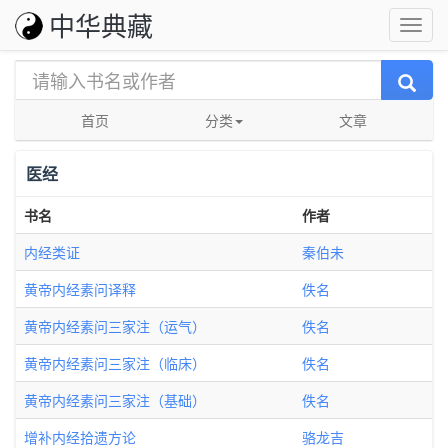
中华典藏
首页
分类
文章
医经
书名
作者
内经类证
秦伯未
黄帝内经素问译释
佚名
黄帝内经素问三家注（运气）
佚名
黄帝内经素问三家注（临床）
佚名
黄帝内经素问三家注（基础）
佚名
增补内经拾遗方论
骆龙吉