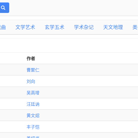
戏曲
文学艺术
玄学五术
学术杂记
天文地理
类
作者
曹聚仁
刘向
吴高增
汪廷讷
黄文炤
丰子恺