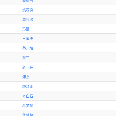
姜绍书
姚茂良
周守忠
冯至
王国维
蔡元培
萧三
赵元任
溥杰
顾颉刚
齐白石
蒋梦麟
蒋梦麟