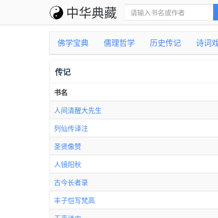
中华典藏
佛学宝典
儒理哲学
历史传记
诗词
传记
书名
人间清醒大先生
列仙传译注
圣贤像赞
人镜阳秋
古今长者录
丰子恺写梵高