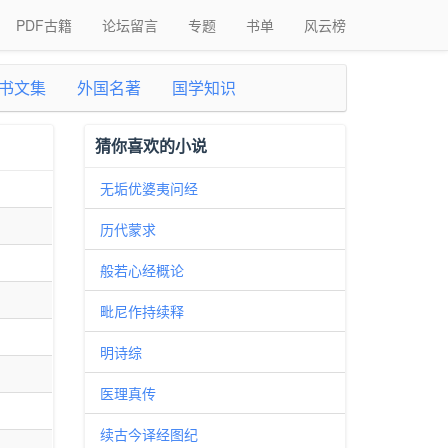
PDF古籍
论坛留言
专题
书单
风云榜
书文集
外国名著
国学知识
猜你喜欢的小说
无垢优婆夷问经
历代蒙求
般若心经概论
毗尼作持续释
明诗综
医理真传
续古今译经图纪