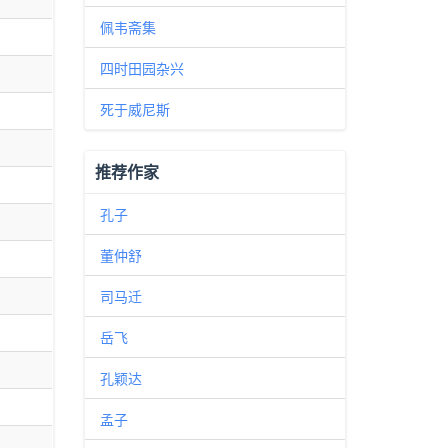
佩韦斋集
四时田园杂兴
死于威尼斯
推荐作家
孔子
董仲舒
司马迁
岳飞
孔颖达
孟子