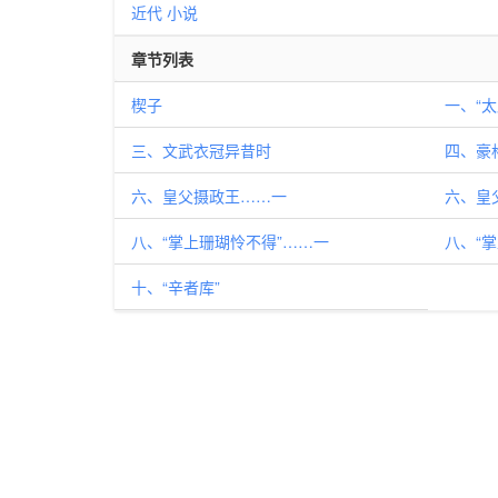
近代
小说
章节列表
楔子
一、“
三、文武衣冠异昔时
四、豪
六、皇父摄政王……一
六、皇
八、“掌上珊瑚怜不得”……一
八、“
十、“辛者库”