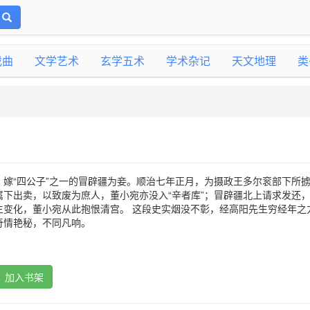
戏曲
文学艺术
玄学五术
学术杂记
天文地理
类
，嫁“四公子”之一的冒辟疆为妾。顺治七年正月，为摄政王多尔衮部下所
属下出卖，以致废为庶人，董小宛亦没入“辛者库”；冒辟疆北上请求发还
生变化，董小宛从此抱恨清宫。 这段史实烟没不彰，经高阳先生穷经年之
奇情艳秘，不同凡响。
加入书架