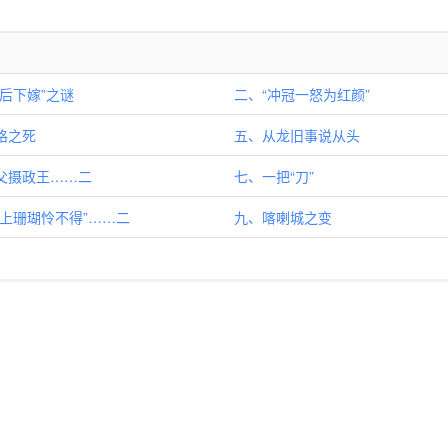
太后下嫁”之谜
二、“冲冠一怒为红颜”
格之死
五、从龙旧事说从头
父摄政王……二
七、一把“刀”
掌上珊瑚怜不得”……二
九、喀喇城之变