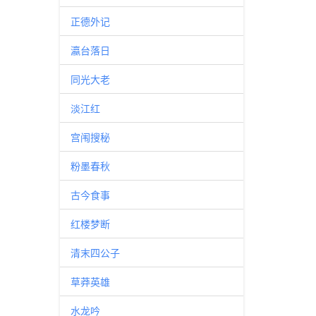
正德外记
瀛台落日
同光大老
淡江红
宫闱搜秘
粉墨春秋
古今食事
红楼梦断
清末四公子
草莽英雄
水龙吟