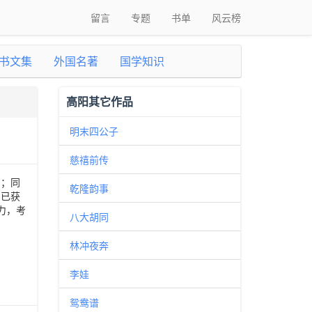
留言
专题
书单
风云榜
书文集
外国名著
国学知识
高阳其它作品
明末四公子
慈禧前传
掳；同
乾隆韵事
，已获
力，考
八大胡同
林冲夜奔
李娃
鸳鸯谱