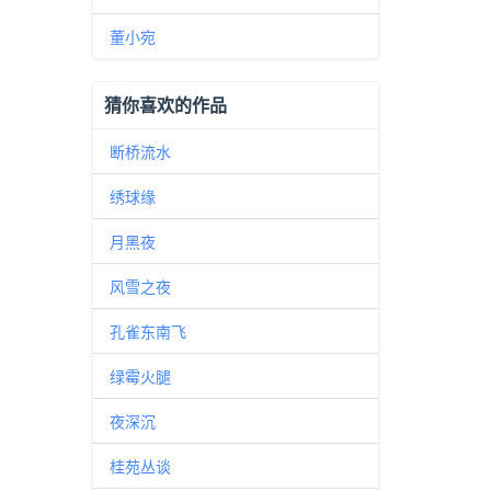
董小宛
猜你喜欢的作品
断桥流水
绣球缘
月黑夜
风雪之夜
孔雀东南飞
绿霉火腿
夜深沉
桂苑丛谈