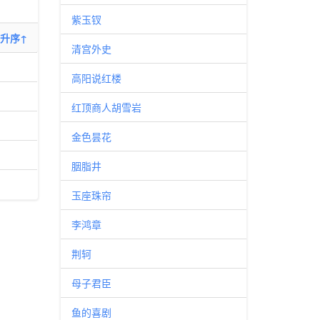
紫玉钗
升序↑
清宫外史
高阳说红楼
红顶商人胡雪岩
金色昙花
胭脂井
玉座珠帘
李鸿章
荆轲
母子君臣
鱼的喜剧