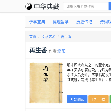
中华典藏
佛学宝典
儒理哲学
历史传记
诗词
首页
文学艺术
再生香
再生香
作者:
高阳
明末四大名妓之一的董小宛
年冬天多尔衮病殁，身后为
孝庄太后允许，不意临期发
证明确，写成《再生香》，
开始阅读
TXT下载