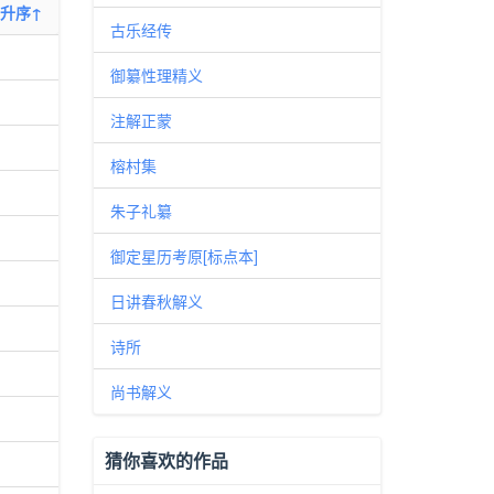
升序↑
古乐经传
御纂性理精义
注解正蒙
榕村集
朱子礼纂
御定星历考原[标点本]
日讲春秋解义
诗所
尚书解义
猜你喜欢的作品