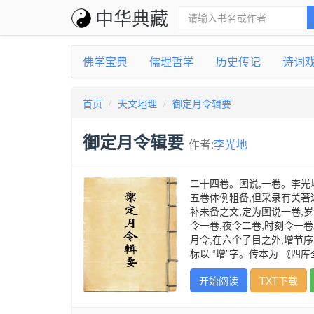
中华典藏
佛学宝典
儒理哲学
历史传记
诗词
首页
天文地理
御定月令辑要
御定月令辑要
作者:
李光地
二十四卷。图说,一卷。李光
五卷体例粗备,但采录有关著
补未备之文,定为图说一卷,
令一卷,夜令二卷,时刻令一
月令,在六个子目之外,增节序
标以 “增”字。传本为 《四
开始阅读
TXT下载