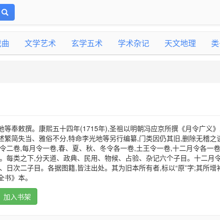
戏曲
文学艺术
玄学五术
学术杂记
天文地理
类
地等奉敕撰。康熙五十四年(1715年),圣祖以明朝冯应京所撰《月令广义
述繁简失当、雅俗不分,特命李光地等另行编纂,门类因仍其旧,删除无稽之谈
岁令二卷,每月令一卷,春、夏、秋、冬令各一卷,土王令一卷,十二月令各一卷
卷。每类之下,分天道、政典、民用、物候、占验、杂记六个子目。十二月
、日次二子目。各据图籍,皆注出处。其为旧本所有者,标以“原”字;其所增补
库全书》本。
加入书架