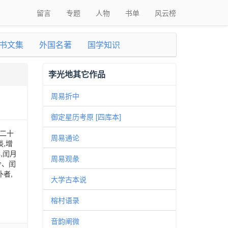
留言
专题
人物
书单
风云榜
书文集
外国名著
国学知识
李光地其它作品
周易折中
御定星历考原 [四库本]
》二十
周易通论
,增
,闰月
周易观彖
令、闰
者,
大学古本说
榕村语录
音韵阐微