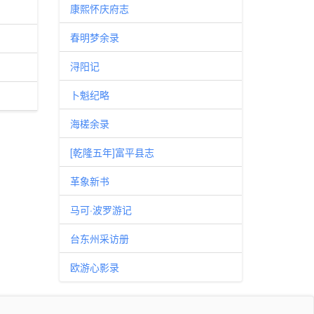
康熙怀庆府志
春明梦余录
浔阳记
卜魁纪略
海槎余录
[乾隆五年]富平县志
革象新书
马可·波罗游记
台东州采访册
欧游心影录