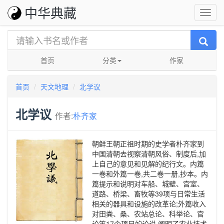
中华典藏
首页
分类
作家
首页
天文地理
北学议
北学议
作者:
朴齐家
朝鲜王朝正祖时期的史学者朴齐家到
中国清朝去视察清朝风俗、制度后,加
上自己的意见和见解的纪行文。内篇
一卷和外篇一卷,共二卷一册,抄本。内
篇提示和说明对车船、城壁、宫室、
道路、桥梁、畜牧等39项与日常生活
相关的器具和设施的改革论;外篇收入
对田粪、桑、农站总论、科举论、官
论等17个项目的论说,阐明了农业技术