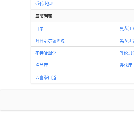
近代
地理
章节列表
目录
黑龙江
齐齐哈尔城图说
黑龙江
布特哈图说
呼伦贝
呼兰厅
绥化厅
入喜峯口道