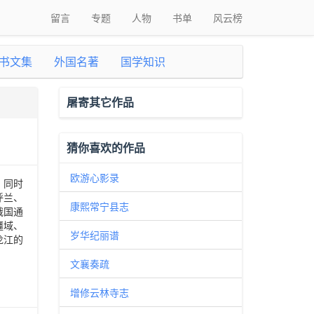
留言
专题
人物
书单
风云榜
书文集
外国名著
国学知识
屠寄其它作品
猜你喜欢的作品
欧游心影录
，同时
呼兰、
康熙常宁县志
俄国通
疆域、
岁华纪丽谱
龙江的
文襄奏疏
增修云林寺志