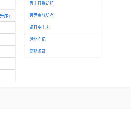
凤山县采访册
唐两京城坊考
升序↑
闽县乡土志
舆地广记
蒙鞑备录