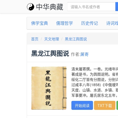
中华典藏
佛学宝典
儒理哲学
历史传记
诗词
首页
天文地理
黑龙江舆图说
黑龙江舆图说
作者:
屠寄
清末屠寄撰。一卷。光绪年
著成是书，为舆图说明。省
绥化二厅皆有分图说，分别
过咸丰八年(1858)《中
天度、山镇、水道、乡镇、
军事要冲。屠氏居东北五年
开始阅读
TXT下载