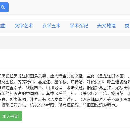
戏曲
文学艺术
玄学五术
学术杂记
天文地理
类
间屠氏任黑龙江舆图局总纂，应大清会典馆之征，主修《黑龙江舆地图》
有总图说，齐齐哈尔、黑龙江、墨尔根、布特哈、呼伦贝尔、呼兰诸城及
详述建置沿革、辖境四至、山川地理、水陆交通。旧疆新界悉注，尤标出
俄瑷珲条约》强占的中国领土。其中《呼兰厅》、《绥化厅》二篇，按沿革、
职官，列表说明。并著录有《入发库门道》、《入喜峰口道》等不属于黑
，博采旧籍方志，核以实地考察，所考证记载，较旧图说远为精审。
加入书架