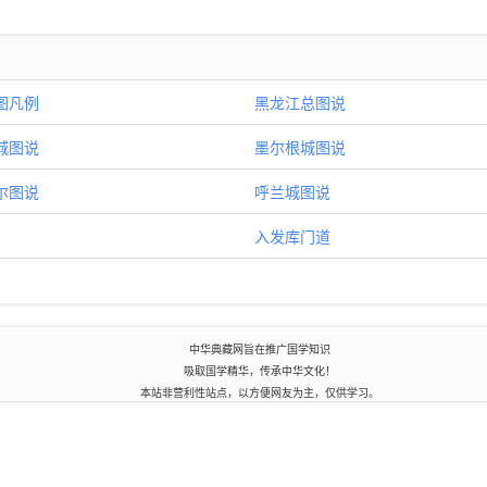
图凡例
黑龙江总图说
城图说
墨尔根城图说
尔图说
呼兰城图说
入发库门道
中华典藏网旨在推广国学知识
吸取国学精华，传承中华文化！
本站非营利性站点，以方便网友为主，仅供学习。