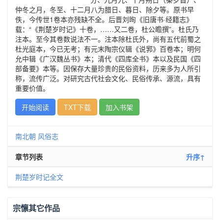
仲冬之月，冬至、十二月八为腊日、暮日、除夕等。原书早
佚，今传世1卷本亦残缺不全。后晋刘㫬《旧唐书·经籍志》
载：“《荆楚岁时记》十卷，……又二卷，杜公瞻撰”。杜氏乃
注本。至今其卷数说法不一。注本除杜氏外，尚有五代前蜀之
杜光庭本，今已无考；有元末陶宗仪辑《说郛》百卷本；明何
允中辑《广汉魏丛书》本；清代《四库全书》本以及民国《四
部备要》本等。因保存大量珍贵的民俗资料，历来多为人所引
称，流传广泛。对研究古代社会文化、民俗传承、源流，具有
重要价值。
开始阅读
TXT下载
加入书架
南北朝
风俗志
章节列表
升序↑
荆楚岁时记全文
宗懔其它作品