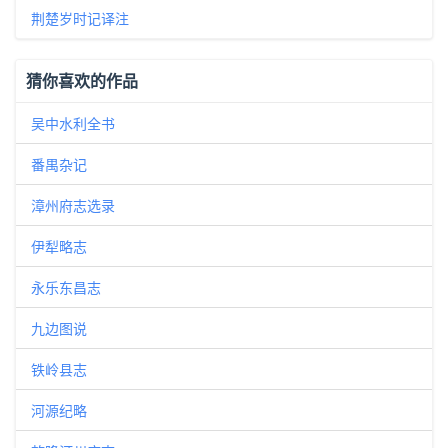
荆楚岁时记译注
猜你喜欢的作品
吴中水利全书
番禺杂记
漳州府志选录
伊犁略志
永乐东昌志
九边图说
铁岭县志
河源纪略