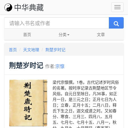
中华典藏
首页
分类
文章
首页
天文地理
荆楚岁时记
荆楚岁时记
作者:
宗懔
梁代宗懔撰。1卷。古代记述岁时风俗
的名著。按时序记录古荆楚地区节令
风俗。自元日至除日，凡36事，如正
月一日，是三元之日；正月七日为人
日；立春，正月十五；二月八日，释
氏下生之日，迦文成道之时。又如春
分、寒食、三月三、四月八、五月
五、七月七、七月十五、八月一，秋
分、九月九、十月朔日（秦岁首）、