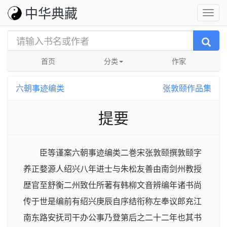
中华典藏
首页
分类
作家
六朝事迹编类
张敦颐作品集
提要
臣等谨案六朝事迹编类二巻宋张敦颐撰敦颐字
养正婺源人绍兴八年进士与朱松友善由南剑州教授
歴官至舒衡二州致仕所著有韩柳文音辨编年诸书尚
传于世是编前有绍兴庚辰自序结衔称左奉议郎充江
南东路安抚司干办公事乃登第后之二十二年也其书