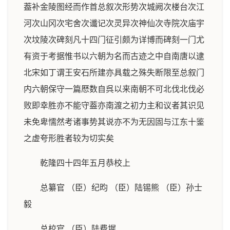
葢补金陵图经而作首总叙次形势次城阙次楼台次江
河次山冈次宅舍次谶记次灵异次神仙次寺院次庙宇
次坟陵次碑刻凡十四门征引颇为详博而碑刻一门尤
有资于考据惟书以六朝为名而古迹之中自南唐以逮
北宋如丁谓王安石所建亦具载之殊失断限至总叙门
内六朝保守一篇厯数自呉以来南朝不可北伐北伐必
败即幸胜亦不能守葢亦南渡之初力主和议者其识见
未免卑懦然考诸事势其说亦不为无因固与江东十鉴
之虚夸形胜者较为切实矣
乾隆四十四年五月恭校上
总纂官 （臣）纪昀 （臣）陆锡熊 （臣）孙士
毅
总校官 （臣）陆费墀