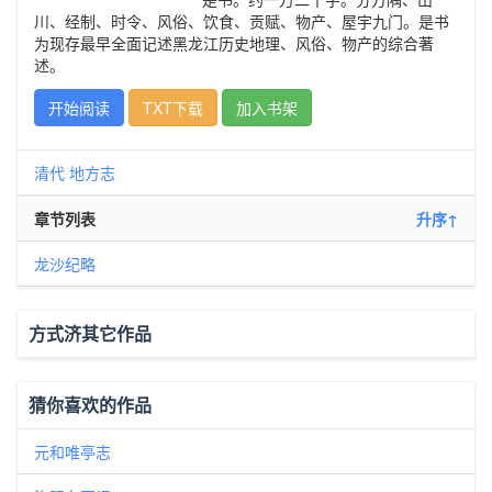
川、经制、时令、风俗、饮食、贡赋、物产、屋宇九门。是书
为现存最早全面记述黑龙江历史地理、风俗、物产的综合著
述。
开始阅读
TXT下载
加入书架
清代
地方志
章节列表
升序↑
龙沙纪略
方式济其它作品
猜你喜欢的作品
元和唯亭志