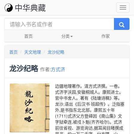
中华典藏
首页
分类
作家
首页
天文地理
龙沙纪略
龙沙纪略
作者:
方式济
边疆地理著作。清方式济撰。一卷。
式济字沃园,安徽桐城人。康熙进士。
官中书舍人。著有《陆塘诗稿》等。
龙沙,语出《后汉书·班超传》。泛指塞
外,是书指东北北部。康熙五十年
(1711)式济父方登峄因《南山集》文
字狱牵连,被戍卜魁(齐齐哈尔)。式济
前往省视、游览询访,据耳闻目睹撰成
是书。约一万二千字。分方隅、山