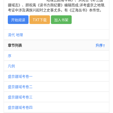
疆域志》、顾祝禹《读书方舆纪要》编辑而成,详考盛京之地理,
考证中涉及满族兴起时之史事尤多。有《辽海丛书》本传世。
开始阅读
TXT下载
加入书架
清代
地理
章节列表
升序↑
序
凡例
盛京疆域考卷一
盛京疆域考卷二
盛京疆域考卷三
盛京疆域考卷四