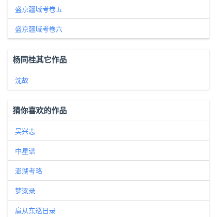
盛京疆域考卷五
盛京疆域考卷六
杨同桂其它作品
沈故
猜你喜欢的作品
吴兴志
中星谱
澎湖考略
梦粱录
扈从东巡日录