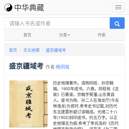
中华典藏
首页
分类
作家
首页
天文地理
盛京疆域考
盛京疆域考
作者:
杨同桂
历史地理著作。清杨同桂、孙宗翰
辑。1902年成书。六卷。同桂有《沈
故》已著录。宗翰字筱藩,山东黄县
人。是书为杨、孙二人在海龙厅(今吉
林海龙)为官时,参考史书记载,对历代
东北建置析疑订误辑成。光绪二十八
年(1902)刻印成书。约五万字。以正
史地理志为纲,参考了李兆洛的《历代
地理志韵海今释》、洪亮吉《补三国