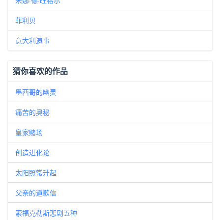
米娜·德·旺格尔
菲利贝
意大利遗事
猜你喜欢的作品
墨西哥的幽灵
痛苦的奥秘
皇家赌场
创造进化论
太阳照常升起
父亲的道歉信
索福克勒斯悲剧五种