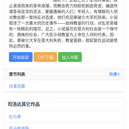
止滚滚而来的革命浪潮，而教会势力则趁机制造奇迹，编造所
谓圣母显灵的谎言，蒙蔽愚昧的人们；年轻人，有理智的人则
对教会那一套持反对态度，他们欢迎拿破仑大军的到来。小说
叙述了一次重大的历史事件——劫持教皇的行动，对乱世英雄
有一些精彩的描写。总之，小说描写的意大利社会是一个保守
的、愚昧的社会，广大民众视教皇为上帝在人间的代表。因
此，拿破仑大军在意大利失败，教皇复辟，掀起复仇运动是势
所必然的事。
开始阅读
TXT下载
加入书架
章节列表
升序↑
往事连篇
司汤达其它作品
红与黑
巴马修道院