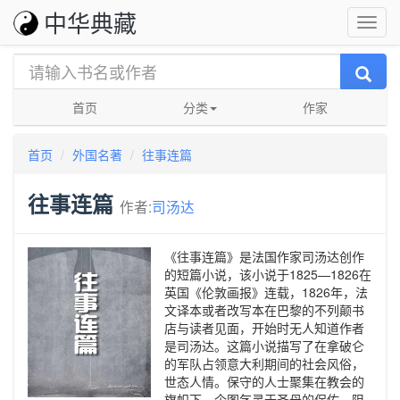
中华典藏
首页
分类
作家
首页
外国名著
往事连篇
往事连篇
作者:
司汤达
《往事连篇》是法国作家司汤达创作
的短篇小说，该小说于1825—1826在
英国《伦敦画报》连载，1826年，法
文译本或者改写本在巴黎的不列颠书
店与读者见面，开始时无人知道作者
是司汤达。这篇小说描写了在拿破仑
的军队占领意大利期间的社会风俗，
世态人情。保守的人士聚集在教会的
旗帜下，企图乞灵于圣母的保佑，阻