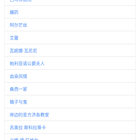
媚药
阿尔芒丝
艾蕾
瓦妮娜·瓦尼尼
帕利亚诺公爵夫人
血染风情
桑西一家
箱子与鬼
岸边的圣方济各教堂
苏奥拉·斯科拉蒂卡