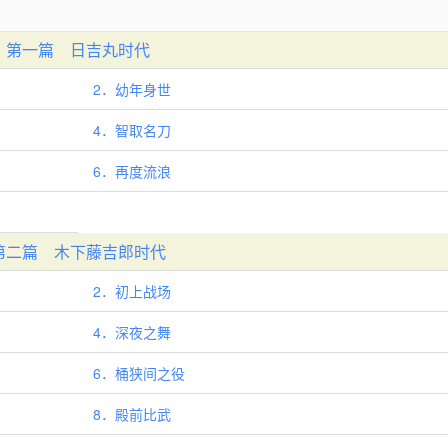
第一篇 日吉丸时代
2．幼年身世
4．智取名刀
6．再度流浪
第二篇 木下藤吉郎时代
2．初上战场
4．深夜之舞
6．桶狭间之役
8．殿前比武