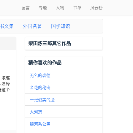
留言
专题
人物
书单
风云榜
书文集
外国名著
国学知识
柴田炼三郎其它作品
猜你喜欢的作品
无名的裘德
，浓缩
人演绎
金花的秘密
吉这个
一张俊美的脸
大河恋
银河系公民