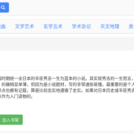
戏曲
文学艺术
玄学五术
学术杂记
天文地理
类
国时期统一全日本的丰臣秀吉一生为蓝本的小说。其实就秀吉的一生而言
，的确稍显单薄，但因为是小说题材，写的非常通俗易懂，最重要的是个
节点也都有记载，算是比较忠实地遵循了史实。如果对日本历史或丰臣秀
以作为入门读物的。
加入书架