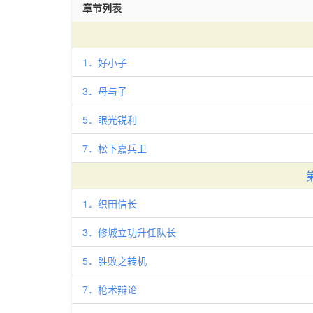
章节列表
1．好小子
3．母与子
5．眼光锐利
7．松下嘉兵卫
1．织田信长
3．修城立功升任队长
5．胜败之转机
7．枪术辩论