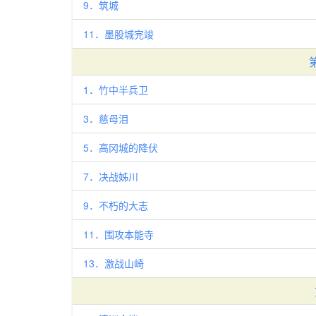
9．筑城
11．墨股城完竣
1．竹中半兵卫
3．慈母泪
5．高冈城的降伏
7．决战姊川
9．不朽的大志
11．围攻本能寺
13．激战山崎