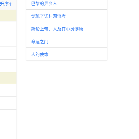
巴黎的异乡人
升序↑
戈琉辛诺村源流考
简论上帝、人及其心灵健康
命运之门
人的使命