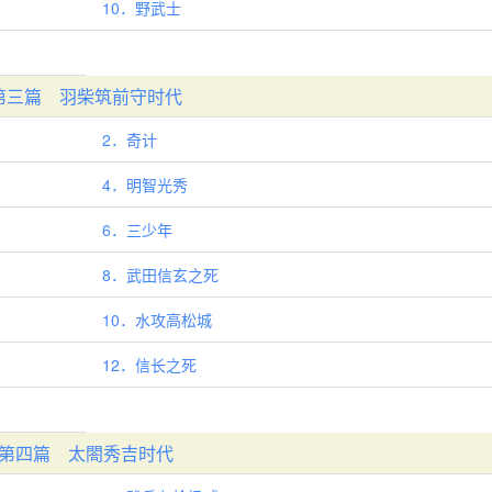
10．野武士
第三篇 羽柴筑前守时代
2．奇计
4．明智光秀
6．三少年
8．武田信玄之死
10．水攻高松城
12．信长之死
第四篇 太閤秀吉时代