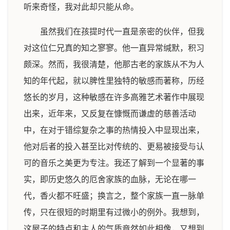
听来奇怪，我对此却只能从命。
虽然我们在孩提时代一直是亲密的伙伴，但我
对这位仁兄真的知之寥寥。他一直异常缄默，积习
颇深。然而，我很清楚，他那古老的家族从不为人
知的年代起，就以脾性里独特的敏感而著称，历经
悠长的岁月，这种敏感在许多高雅艺术著作中展现
出来，近年来，又反复在慷慨而谦虚的慈善活动
中，在对于错综复杂之事的热情投入中显现出来，
他对后者的投入甚至比对传统的、更易被接受与认
可的音乐之美更为专注。我还了解到一个显著的事
实，即历史悠久的厄舍家族的血脉，无论在哪一
代，香火都不旺盛；换言之，整个家族一直一脉单
传，只在很短的时期里有过微小的例外。我想到，
这屋子的特点和主人的气质竟然如此相像，又想到