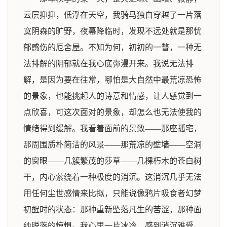
云层抑抑，低浮在天空，我骑马独自穿越了一片落
寞阴森的旷野，夜幕降临时，发现不远处就是那忧
郁感伤的厄舍屋。不知为何，初初的一瞥，一种无
法排解的阴郁就在我心底弥漫开来。我说无法排
解，是因为要在往常，哪怕是大自然中最荒凉恐怖
的景象，也能挑起人的诗意和情感，让人感觉到一
点欣喜，可这次面对的景象，却怎么也无法使我的
情绪得到缓解。我看着面前的景致——那座孤宅，
那周围质朴简洁的风景——那荒凉的壁墙——空洞
的窗眼——几簇繁茂的莎草——几棵朽木的苍白树
干，内心萦绕着一种极度的消沉。这消沉几乎无法
用任何尘世感情来比拟，只能说像鸦片吸食者幻梦
初醒时的状态：那种重新坠落凡生的苦涩，那种面
纱脱落的惊惧。我心里一片冰冷，感到消沉难受，