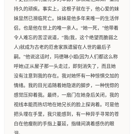
持久的顽疾。事实上，这根子就在于，他心爱的妹
妹显然已濒临死亡。妹妹是他多年来唯一的生活伴
侣，也是他在世上的唯一亲人。“她一死，”他带着
令人难忘的苦涩说道，“我(我，这个绝望而脆弱之
人)就成为古老的厄舍家族遗留在人世的最后子
嗣。”他说这话时，玛德琳小姐(因为人们都这么称
呼她)正从屋子那一头走过，即刻消失了，而且她
没有注意到我的存在。我对她怀有一种惊惧交加的
情绪。我的目光追随着她隐退的脚步，一种恍惚的
感觉压抑着我。最终，一扇门在她身后关闭，我的
视线本能而热切地在她兄长的脸上探询着。可是他
把头埋在手里，我只能感到，有一种异乎寻常的苍
白在他瘦削的手指上蔓延，指缝间滴着感伤的眼
泪。