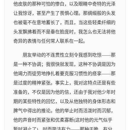
他皮肤的那种可怕的惨白，以及眼睛中奇特的光泽
让我惊讶，甚至产生了畏惧心理。那绸缎般的头发
也被毫不在意地蓄长了，而且，当这些轻柔纤细的
头发飘拂着而不是垂在脸庞时，我怎么也无法将他
奇异的表情与任何常人联系在一起。
朋友举动的不连贯性立刻令我感到吃惊——那
是一种不协调；我很快就发现，这种不协调是因为
他竭力而徒劳地挣扎着要克服习惯性的痉挛——那
是过度的精神紧张。事实上，我对这特点还是有些
准备的，不仅是因为他的信，还由于我对他少年时
期的某些特性的回忆，以及从他独特的身体形态和
脾气中得出的推论。他的举止时而活泼时而沉郁，
他的声音时而紧张和优柔寡断(这时他的元气似乎
暂时凝止了)，时而简洁有力——那种干脆、有分