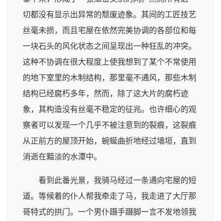
切都没有显示出异常的颓废迹象。其间的工匠技艺
丝毫未损，而且宅屋在依然完美协调的各部位和每
一块石头的风化状态之间呈现出一种狂乱的冲突。
这种不协调在很大程度上使我想到了某个不常使用
的地下室里的木制结构，那里毫不通风，那些木制
结构已经腐朽多年，然而，除了这大片的腐朽迹
象，其构造没有丝毫不稳定的征兆。也许细心的观
察者可以发现一个几乎不被注意到的裂痕，这裂痕
从正前方的屋顶开始，蜿蜒曲折地经过墙垣，直到
消逝在黯淡的水潭中。
看到此番光景，我骑马经过一条通向宅屋的短
道。等候着的仆人帮我牵走了马，我走进了大厅那
哥特式的拱门。一个男仆蹑手蹑脚一言不发地领我