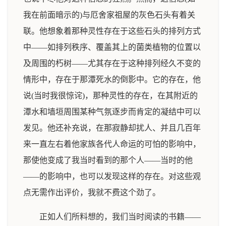
我在前面暗示的)与厄舍家祖屋的灰色石头有着关
联。他想象着那种灵性存在于这些石头的排列方式
中——如排列秩序、覆盖其上的菌类植物的位置以
及周围的朽树——尤其存在于这种排列经久不变的
情形中，存在于那潭死水的倒影中。它的存在，他
说(当时我很惊诧)，那种灵性的存在，在其附近的
潭水和墙垣周围某种气氛逐步而肯定的凝结中可以
发见。他还补充说，在那寂静却扰人、并且几百年
来一直左右着他家族各代人命运的可怕的影响中，
那使他变成了我当时看到的那个人——当时的他
——的影响中，也可以发现这样的存在。对这些观
点无需作出评价，我就不费这个劲了。
正如人们所料想的，我们当时阅读的书籍——