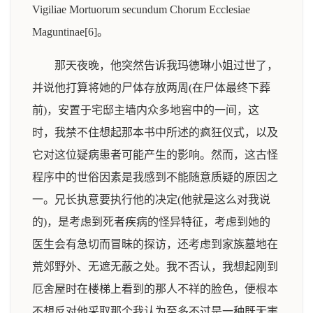
Vigiliae Mortuorum secundum Chorum Ecclesiae
Maguntinae[6]。
那天夜晚，他突然告诉我玛德琳小姐过世了，
并说他打算将她的尸体存放两周(在尸体最终下葬
前)，安置于宅邸主墙内众多地窖中的一间，这
时，我禁不住想起那本书中所述的疯狂仪式，以及
它对这位疑病患者可能产生的影响。然而，这古怪
程序中的世俗因素是我感到不能随意质疑的原因之
一。兄长执意要执行他的决定(他就是这么对我说
的)，是考虑到死者疾病的怪异特征，考虑到她的
医生会有急切而冒昧的探访，还考虑到家族墓地在
荒郊野外、无遮无蔽之处。我不否认，我想起刚到
厄舍屋时在楼梯上看到的那人不祥的脸色，便根本
不想反对他采取那个我认为至多不过是一种既无害