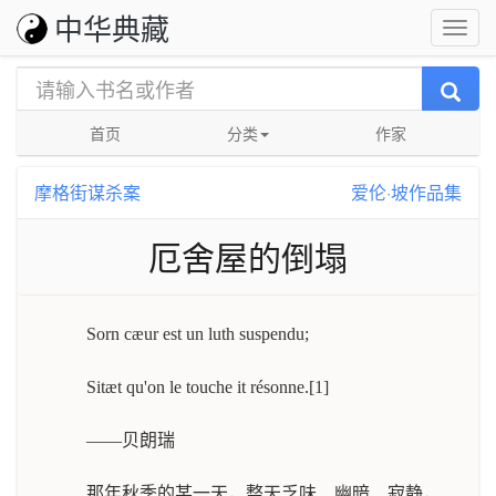
中华典藏
首页
分类
作家
摩格街谋杀案
爱伦·坡作品集
厄舍屋的倒塌
Sorn cæur est un luth suspendu;
Sitæt qu'on le touche it résonne.[1]
——贝朗瑞
那年秋季的某一天，整天乏味、幽暗、寂静，