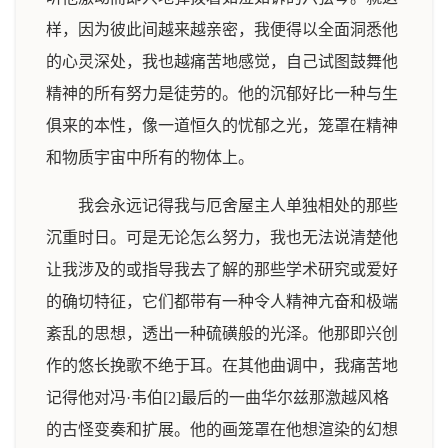
样，因为彼此间越来越亲密，我便得以全面洞悉他
的心灵深处，我也越痛苦地感觉，自己试图鼓舞他
精神的所有努力是徒劳的。他的沉郁好比一种与生
俱来的本性，像一道恒久的忧郁之光，笼罩在精神
和物质宇宙中所有的物体上。
我会永远记得我与厄舍屋主人单独相处的那些
沉重时日。可是无论怎么努力，我也无法说清楚他
让我涉及的或指导我去了解的那些学术研究或爱好
的确切特征，它们都带有一种令人精神亢奋和极端
紊乱的思想，透出一种硫磺般的光泽。他那即兴创
作的悠长挽歌不绝于耳。在其他曲调中，我痛苦地
记得他对冯·韦伯[2]最后的一曲华尔兹那激越风格
的古怪变奏和扩展。他的画笼罩在他想渲染的幻想