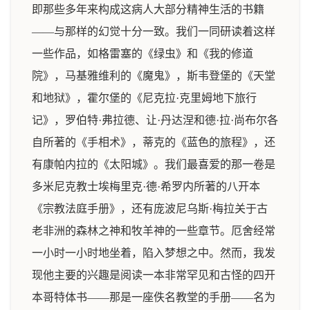
即那些多年来构成这病人大部分精神生活的书籍
——与那样的幻觉十分一致。我们一同研读着这样
一些作品，如格雷塞的《绿虫》和《我的修道
院》，马基雅维利的《魔鬼》，斯韦登堡的《天堂
和地狱》，霍尔堡的《尼克拉·克里姆地下旅行
记》，罗伯特·弗拉德、让·丹达涅和德·拉·尚布尔各
自所著的《手相术》，蒂克的《蓝色的旅程》，还
有康帕内拉的《太阳城》。我们最喜爱的那一卷是
多米尼克教士埃梅里克·德·希罗内所著的八开本
《宗教法庭手册》，还有庞波尼乌斯·梅拉关于古
老非洲的森林之神和牧羊神的一些章节。厄舍经常
一小时一小时地坐着，陷入梦想之中。然而，我发
现他主要的兴趣是阅读一本非常罕见和古怪的四开
本哥特体书——那是一座佚名教堂的手册——名为