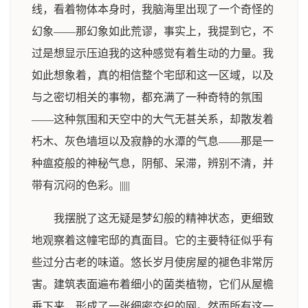
线，看着物体本身时，我脑海里出现了一个奇怪的
幻象——那幻象如此荒谬，事实上，我提到它，不
过是想显示压迫我的这种感觉有着生动的力量。我
如此想象着，真的相信整个宅邸和这一区域，以及
与之密切相关的事物，都充满了一种奇特的氛围
——这种氛围和天空中的大气无甚关系，却散发着
朽木、灰色墙垣以及寂静的水潭的气息——那是一
种瘟疫般的神秘气息，阴郁、呆滞，辨别不清，并
带有沉闷的色彩。|||||
我摆脱了这无疑是梦幻般的精神状态，更细致
地观察着这幢宅邸的真面目。它的主要特征似乎有
些过分古老的味道。悠长岁月使房屋的褪色非常厉
害。建筑表面遍布着细小的菌类植物，它们从屋檐
垂下来，形成了一张细密交织的网。然而所有这一