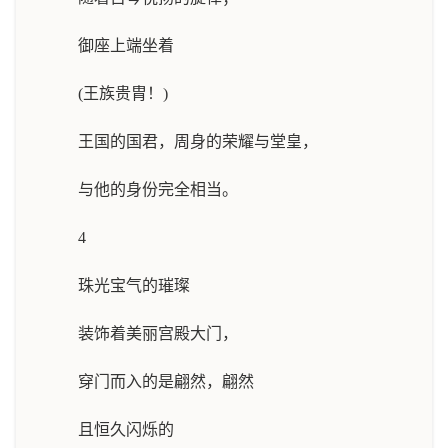
御座上端坐着
(王族贵胄！)
王国的国君，周身的荣耀与堂皇，
与他的身份完全相当。
4
珠光宝气的璀璨
装饰着美丽宫殿大门，
穿门而入的是翩然，翩然
且恒久闪烁的