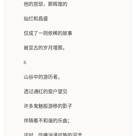
他的宫邸，那辉煌的
灿烂和昌盛
仅成了一则依稀的故事
被亘古的岁月埋葬。
6
山谷中的游历者，
透过通红的窗户望见
许多鬼魅般游移的影子
伴随着不和谐的乐曲；
这时，仿佛汹涌可怖的河流