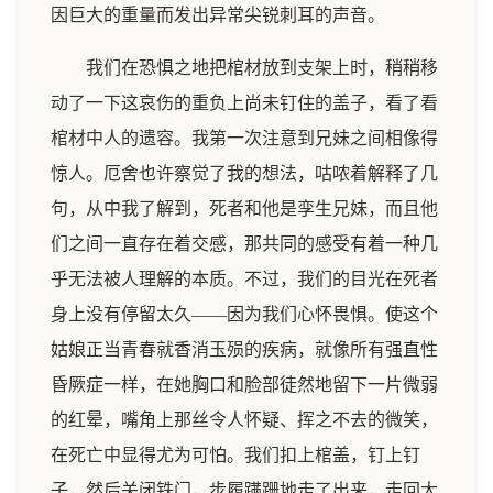
因巨大的重量而发出异常尖锐刺耳的声音。
我们在恐惧之地把棺材放到支架上时，稍稍移
动了一下这哀伤的重负上尚未钉住的盖子，看了看
棺材中人的遗容。我第一次注意到兄妹之间相像得
惊人。厄舍也许察觉了我的想法，咕哝着解释了几
句，从中我了解到，死者和他是孪生兄妹，而且他
们之间一直存在着交感，那共同的感受有着一种几
乎无法被人理解的本质。不过，我们的目光在死者
身上没有停留太久——因为我们心怀畏惧。使这个
姑娘正当青春就香消玉殒的疾病，就像所有强直性
昏厥症一样，在她胸口和脸部徒然地留下一片微弱
的红晕，嘴角上那丝令人怀疑、挥之不去的微笑，
在死亡中显得尤为可怕。我们扣上棺盖，钉上钉
子，然后关闭铁门，步履蹒跚地走了出来，走回大