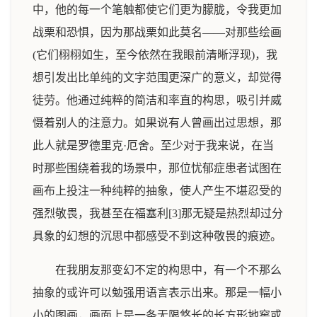
中，他的每一个笔触都使它们更为朦胧，令我更加
战栗和恐惧，因为那战栗如此莫名——对那些绘画
(它们栩栩如生，至今依然在我眼前清晰浮现)，我
想引发出比单纯的文字范围更深广的意义，却觉得
徒劳。他通过纯粹的简洁和率直的构思，吸引并威
慑着别人的注意力。如果说有人曾画出过思想，那
此人就是罗德里克·厄舍。至少对于我来说，在当
时那些围绕着我的场景中，那位忧郁症患者试图在
画布上投注一种纯粹的抽象，使人产生不堪忍受的
强烈敬畏，我甚至在福塞利[3]那无疑是热烈却过分
具象的幻想的沉思中都感受不到这种敬畏的痕迹。
在我朋友那变幻不定的构思中，有一个不那么
抽象的或许可以勉强用语言表示出来。那是一幅小
小的图画，画面上是一条无限悠长的长方形地窖或