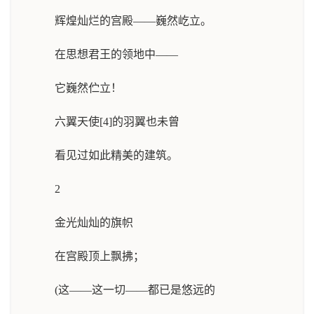
辉煌灿烂的宫殿——巍然屹立。
在思想君王的领地中——
它巍然伫立！
六翼天使[4]的羽翼也未曾
看见过如此精美的建筑。
2
金光灿灿的旗帜
在宫殿顶上飘拂；
(这——这一切——都已是悠远的