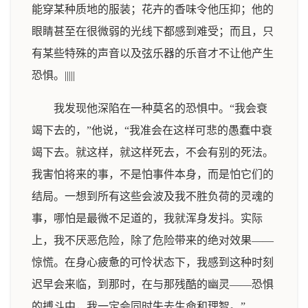
能穿某种质地的服装；花卉的香味令他压抑；他的
眼睛甚至在很微弱的光线下都感到难受；而且，只
有某些特殊的声音以及弦乐器的乐音才不让他产生
恐惧。|||||
我发现他深陷在一种莫名的恐惧中。“我会衰
竭下去的，”他说，“我准会在这样可悲的愚蠢中衰
竭下去。就这样，就这样死去，不会有别的死法。
我害怕将来的事，不是怕事件本身，而是怕它们的
结局。一想到所有这些会波及我不胜负荷的灵魂的
事，哪怕是最微不足道的，我就浑身发抖。实际
上，我不厌恶危险，除了危险带来的绝对效果——
惊慌。在身心疲惫的可怜状态下，我感到这种时刻
迟早会来临，到那时，在与那残酷的幽灵——恐惧
的搏斗中，我一定会同时失去生命和理智。”