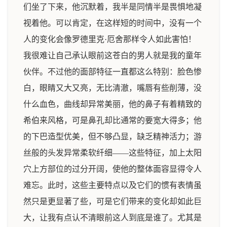
们坐了下来，他沉默着，我半是同情半是畏惧地凝
视着他。可以肯定，在这样短的时间中，没有一个
人的变化会像罗德里克·厄舍那样令人如此害怕！
我很难让自己承认眼前这苍白的男人就是我的童年
伙伴。不过他的面部特征一直都这么特别：脸色惨
白，眼睛又大又亮，无比清澈，嘴唇有些削薄，没
什么血色，曲线却异常美丽，他的鼻子有着精致的
希伯来风格，可是鼻孔却比通常的要宽大得多；他
的下巴造型优美，但不够凸显，缺乏精神活力；游
丝般的头发异常柔软纤细——这些特征，加上太阳
穴上方部位的过分开阔，使他的整体面容显得令人
难忘。此时，这些主要特点以及它们的惯有表情虽
然只是更显著了些，可是它们带来的变化却如此巨
大，让我有点认不清眼前这人到底是谁了。尤其是