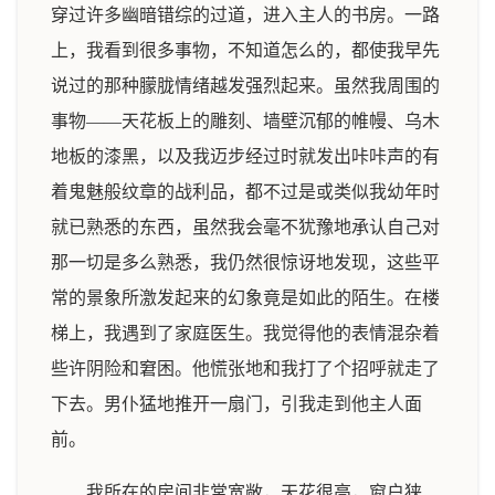
穿过许多幽暗错综的过道，进入主人的书房。一路
上，我看到很多事物，不知道怎么的，都使我早先
说过的那种朦胧情绪越发强烈起来。虽然我周围的
事物——天花板上的雕刻、墙壁沉郁的帷幔、乌木
地板的漆黑，以及我迈步经过时就发出咔咔声的有
着鬼魅般纹章的战利品，都不过是或类似我幼年时
就已熟悉的东西，虽然我会毫不犹豫地承认自己对
那一切是多么熟悉，我仍然很惊讶地发现，这些平
常的景象所激发起来的幻象竟是如此的陌生。在楼
梯上，我遇到了家庭医生。我觉得他的表情混杂着
些许阴险和窘困。他慌张地和我打了个招呼就走了
下去。男仆猛地推开一扇门，引我走到他主人面
前。
我所在的房间非常宽敞，天花很高，窗户狭