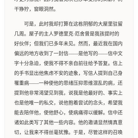
干狰狞，窗眼洞然。
可是，此时我却打算在这栋阴郁的大屋里驻留
几周。屋子的主人罗德里克·厄舍曾是我孩提时的
好伙伴；但我们已多年未见。然而，最近我在国内
偏远的地方收到了一封信——是他写的——信中文
字十分急迫，使我不得不亲自前往给予答复。信上
的手书显出他焦虑不安的迹象，写信人提到自己身
罹重病——一种使他的思绪压抑思维混乱的病，还
提到他非常渴望见到我，说我是他最好的、事实上
也是他唯一的私交，说他抱着尝试的念头，希望我
能去陪伴他，使他舒心，使病痛得以缓解。信中还
诸如此类写了其他一些内容。他的邀请显然情真意
切，让我来不得丝毫犹豫。于是，尽管这样的召唤