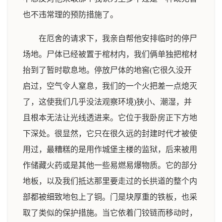
也不违常理的预防措施了。
在厄舍的请求下，我亲自帮他安排临时的停尸
场地。尸体已经被置于棺材内，我们俩单独把棺材
抬到了暂时歇息地。停放尸体的地窖(它很久没开
启过，空气令人窒息，我们的一个火把差一点熄灭
了，这使我们几乎没法观察环境)狭小、潮湿，并
且根本无法让光线透进来。它位于我卧房正下方地
下深处。很显然，它只在很久远的封建时代才被使
用过，最糟糕的是用作城堡主楼的监狱，后来被用
作储藏火药或是其他一些易燃易爆物质。它的部分
地板，以及我们抵达那里要走过的长拱道的整个内
部都被细致地包上了铜。门是块厚重的铁板，也采
取了类似的保护措施。当它依着门铰链而移动时，