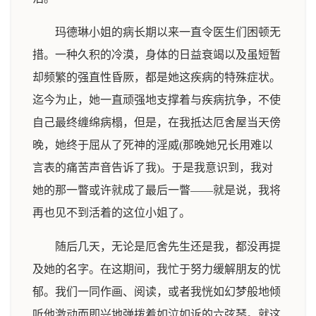
玛德琳小姐的病长期以来一直令医生们困顿无
措。一种久积的冷漠，身体的日益衰竭以及虽短暂
却频繁的强直性昏厥，都是她这疾病的特殊症状。
迄今为止，她一直顽强地支撑着与疾病抗争，不使
自己最终缠绵病榻，但是，在我抵达厄舍屋当天傍
晚，她终于屈从了死神的淫威(那晚她兄长用难以
言表的痛苦声音告诉了我)。于是我意识到，我对
她的那一瞥或许就成了最后一瞥——就是说，我将
再也见不到活着的这位小姐了。
随后几天，无论是厄舍先生还是我，都没再提
及她的名字。在这期间，我忙于努力缓解朋友的忧
郁。我们一同作画、阅读，或者我恍如幻梦般地倾
听他激动而即兴地弹拨着如泣如诉的六弦琴。就这