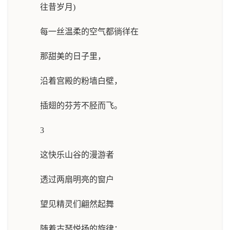
往昔岁月)
每一丝温柔的空气都徜徉在
那甜美的日子里，
沿着宫殿的粉墙白壁，
插翅的芬芳不胫而飞。
3
这快乐山谷的漫游者
透过两扇明亮的窗户
望见精灵们翩然起舞
随着古琴悦扬的旋律；