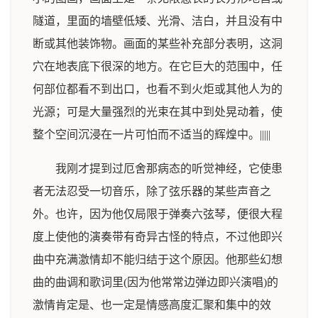
隧道，里面的墙壁低矮、光滑、洁白，并且没有中
断或其他装饰物。画面的某些补充部分表明，这洞
穴在地表底下很深的地方。在它巨大的范围中，任
何部位都看不到出口，也看不到火炬或其他人为的
光源；可是大量强烈的光束在其中到处晃动着，使
整个空间沉浸在一片可怕而不适当的辉煌中。|||||
我刚才提到过厄舍那病态的听觉神经，它使患
者无法忍受一切音乐，除了弦乐器的某些声音之
外。也许，因为他仅局限于弹奏六弦琴，便很大程
度上使他的演奏带有奇异古怪的特点，不过他即兴
曲中充满激情却不能归结于这个原因。他那些幻想
曲的曲调和歌词里(因为他常常边弹边即兴演唱)的
激情肯定是、也一定是情感高度汇聚和集中的效