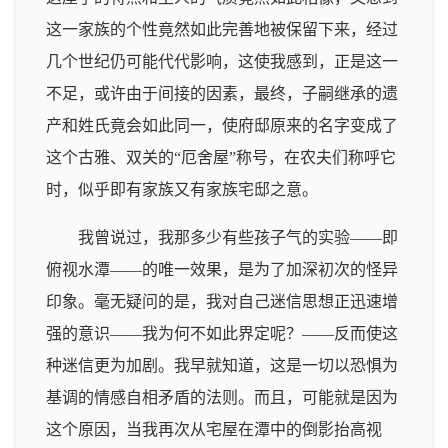
这一家族的个性竟然如此完善地被保留下来，经过
几个世纪仍可能代代影响，这使我感到，正是这一
不足，或许由于间接的因素，最终，子嗣继承的遗
产和姓氏竟会如此同一，使府邸原来的名字变成了
这个古雅、双关的“厄舍屋”称号，在农夫们称呼它
时，似乎即有家族又有家族宅邸之意。
我曾说过，我那多少有些孩子气的实验——即
俯视水潭——的唯一效果，是为了加深初次的怪异
印象。毫无疑问的是，我对自己迷信思想正迅速增
强的意识——我为何不如此界定呢？——反而使这
种迷信更为加剧。我早就知道，这是一切以恐惧为
基调的情感自相矛盾的法则。而且，可能就是因为
这个原因，当我再次从宅屋在潭中的倒影抬高视