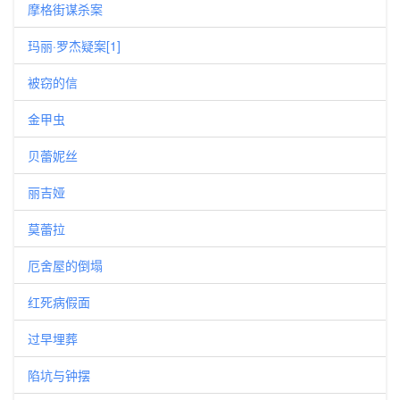
摩格街谋杀案
玛丽·罗杰疑案[1]
被窃的信
金甲虫
贝蕾妮丝
丽吉娅
莫蕾拉
厄舍屋的倒塌
红死病假面
过早埋葬
陷坑与钟摆