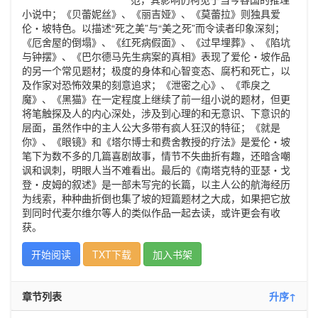
小说中；《贝蕾妮丝》、《丽吉娅》、《莫蕾拉》则独具爱
伦・坡特色。以描述“死之美”与“美之死”而令读者印象深刻；
《厄舍屋的倒塌》、《红死病假面》、《过早埋葬》、《陷坑
与钟摆》、《巴尔德马先生病案的真相》表现了爱伦・坡作品
的另一个常见题材；极度的身体和心智变态、腐朽和死亡，以
及作家对恐怖效果的刻意追求；《泄密之心》、《乖戾之
魔》、《黑猫》在一定程度上继续了前一组小说的题材，但更
将笔触探及人的内心深处，涉及到心理的和无意识、下意识的
层面，虽然作中的主人公大多带有疯人狂汉的特征；《就是
你》、《眼镜》和《塔尔博士和费舍教授的疗法》是爱伦・坡
笔下为数不多的几篇喜剧故事，情节不失曲折有趣，还暗含嘲
讽和讽刺，明眼人当不难看出。最后的《南塔克特的亚瑟・戈
登・皮姆的叙述》是一部未写完的长篇，以主人公的航海经历
为线索，种种曲折倒也集了坡的短篇题材之大成，如果把它放
到同时代麦尔维尔等人的类似作品一起去读，或许更会有收
获。
开始阅读
TXT下载
加入书架
章节列表
升序↑