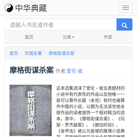
中华典藏
首页
分类
作家
首页
外国名著
摩格街谋杀案
摩格街谋杀案
作者:
爱伦·坡
这本选集选译了爱伦・坡五类题材的
小说中有代表性的作品以及他唯一一
部可以算作长篇（未完）有时也被算
作中篇的小说，以期为无法读完他全
部作品的读者提供一个相对精当的选
本。其中，《摩格街谋杀案》、《玛
丽・罗杰疑案》、《被窃的信》、
《金甲虫》被认为是坡的推理小说典
范，其影响仍柯见于当今各国的推理