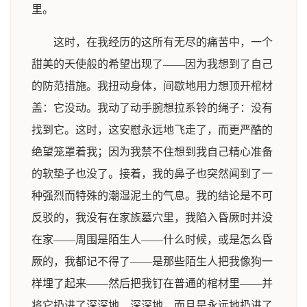
里。
这时，在我经历的这所有无尽的痛苦中，一个
甜美的天使般的希望出现了——因为我想到了自己
的防范措施。我扭动身体，间歇地用力想顶开棺材
盖：它没动。我动了动手腕想拉系铃的绳子：没有
找到它。这时，这安慰永远地飞走了，而更严酷的
绝望笼罩着我；因为我禁不住想到我自己精心准备
的软垫子也没了。接着，我的鼻子也突然闻到了一
种强烈而特殊的潮湿泥土的气息。我的结论是不可
反驳的，我没有在家族墓穴里，我陷入昏厥时并没
在家——周围是陌生人——什么时候，或是怎么昏
厥的，我都记不得了——是那些陌生人把我像狗一
样埋了起来——然后把我钉在普通的棺材里——并
将它扔进了深深地、深深地，而且是永远地扔进了