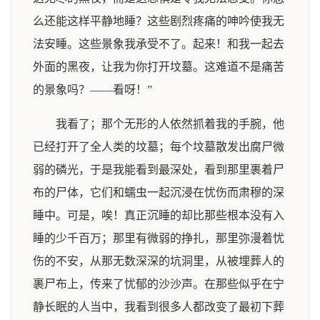
么还能这样平静地睡？这些剧烈疼痛的呻吟使我无
法安睡。这些景象我承受不了。起来！和我一起去
外面的黑夜，让我为你打开坟墓。这难道不是痛苦
的景象吗？——看呀！”
我看了；那个无形的人依然抓着我的手腕，他
已经打开了全人类的坟墓；每个坟墓散发出腐尸微
弱的磷光，于是我能看到最深处，看到那里裹着尸
布的尸体，它们和蠕虫一起沉浸在忧伤而肃穆的深
睡中。可是，唉！真正沉睡的却比那些根本没有入
睡的少千百万；那里有微弱的挣扎，那里弥漫着忧
伤的不安，从那无数深深的坑洞里，从被埋葬人的
裹尸布上，传来了忧郁的沙沙声。在那些似乎在宁
静长眠的人当中，我看到很多人都改变了最初下葬