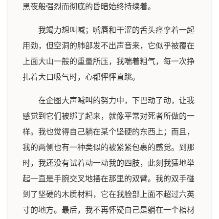
黑夜般强烈而彻底的昏暗始终持续着。
我竭力想叫喊；嘴唇和干涩的舌头痉挛着一起
用劲，但空洞的肺部发不出声音来，它似乎被覆在
上面大山一般的重量所压，我喘着粗气，每一次挣
扎着大口吸气时，心都怦怦直跳。
在企图大声喊叫的努力中，下巴动了动，让我
感觉到它们被绑了起来，就像平常对死者所做的一
样。我也觉得自己躺在某个坚硬的东西上；而且，
我的两侧也有一种类似的被紧紧包裹的感觉。到那
时，我还没有试着动一动我的四肢，此刻我猛地举
起一直是手腕交叉地摆在那里的双臂。我的双手碰
到了坚硬的木质材料，它在我脸部上面不超过六英
寸的地方。最后，我不再怀疑自己是躺在一个棺材