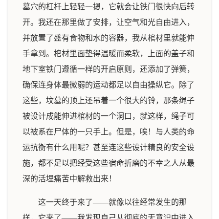
墓穴的杠杆上轻轻一摁，它就会让铁门很快向后转
开。我还在那里做了安排，让空气和光自由进入，
并放置了盛有食物和水的容器，我从棺材里就能伸
手拿到。棺材里面垫得温暖而柔软，上面的盖子和
地下室铁门遵循一样的开启原则，还添加了弹簧，
确保连身体最微弱的运动都足以自由操纵它。除了
这些，坟墓的顶上还吊着一个很大的铃，那条绳子
被设计成能伸进棺材的一个洞口，就这样，绳子可
以被系在尸体的一只手上。但是，唉！与人类的命
运抗衡有什么用呢？甚至连这些设计精良的安全设
施，都不足以把经受这些宿命折磨的不幸之人从最
深的活埋痛苦中解救出来！
这一天终于来了——就像以往经常发生的那
样，它来了——我发现自己从彻底的无意识中进入