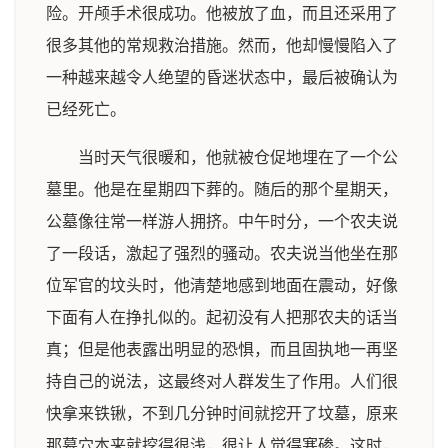
险。开颅手术很成功。他被放了血，而且还采用了
很多其他的常规救治措施。然而，他却慢慢陷入了
一种越来越令人绝望的昏迷状态中，最后被确认为
已经死亡。
当时天气很暖和，他就被仓促地埋在了一个公
墓里。他是在星期四下葬的。随后的那个星期天，
公墓像往常一样游人拥挤。中午时分，一个农夫说
了一段话，激起了强烈的骚动。农夫说当他坐在那
位军官的坟头时，他清楚地感到地面在震动，好像
下面有人在挣扎似的。起初没有人把那农夫的话当
真；但是他表露出明显的恐惧，而且固执地一再坚
持自己的说法，这最终对人群发生了作用。人们很
快拿来铁锹，不到几分钟时间就挖开了坟墓，原来
那墓穴本来就挖得很浅，很让人觉得寒碜。这时，