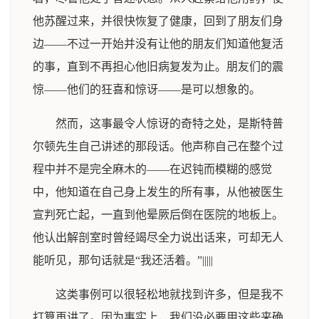
他苏醒过来，并很快恢复了健康，回到了朋友们身
边——不过一开始并没有让他的朋友们知道他复活
的事，直到不再担心他旧病复发为止。朋友们的震
惊——他们的狂喜和惊讶——是可以想象的。
然而，这事最令人惊讶的奇特之处，是斯特普
尔顿先生自己讲述的那段话。他声称自己在整个过
程中并不是完全麻木的——在迟钝而模糊的感觉
中，他知道在自己身上发生的所有事，从他被医生
宣判死亡起，一直到他晕厥后倒在医院的地板上。
他认出解剖室时曾经竭尽全力说出话来，可却无人
能听见，那句话就是“我还活着。”|||||
这类事例可以很轻松地就找到许多，但是我不
打算再讲了。因为事实上，我们没必要用这些来确