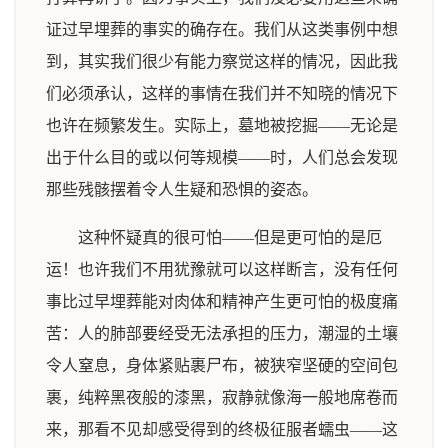
证过早埋葬的事实的确存在。我们从这类事例中想
到，其实我们很少有能力察觉这样的情况，因此我
们必须承认，这样的事情在我们并不知晓的情况下
也许在频繁发生。实际上，墓地被挖掘——无论是
出于什么目的或以何等规模——时，人们总会发现
那些残骸摆着令人生疑和恐惧的姿态。
这种怀疑真的很可怕——但是更可怕的是厄
运！也许我们不用犹豫就可以这样断言，没有任何
事比过早埋葬能对肉体和精神产生更可怕的极度痛
苦：人的肺部要经受无法承担的压力，潮湿的土壤
令人窒息，身体紧贴裹尸布，被狭窄坚硬的空间包
裹，纯粹黑夜般的漆黑，寂静就像海一般地席卷而
来，那看不见却感受得到的终极征服者蠕虫——这