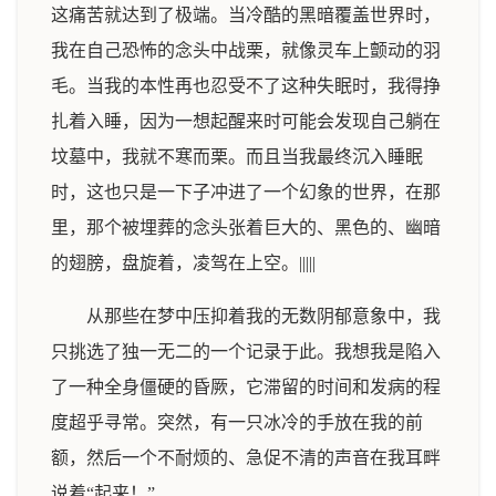
这痛苦就达到了极端。当冷酷的黑暗覆盖世界时，
我在自己恐怖的念头中战栗，就像灵车上颤动的羽
毛。当我的本性再也忍受不了这种失眠时，我得挣
扎着入睡，因为一想起醒来时可能会发现自己躺在
坟墓中，我就不寒而栗。而且当我最终沉入睡眠
时，这也只是一下子冲进了一个幻象的世界，在那
里，那个被埋葬的念头张着巨大的、黑色的、幽暗
的翅膀，盘旋着，凌驾在上空。|||||
从那些在梦中压抑着我的无数阴郁意象中，我
只挑选了独一无二的一个记录于此。我想我是陷入
了一种全身僵硬的昏厥，它滞留的时间和发病的程
度超乎寻常。突然，有一只冰冷的手放在我的前
额，然后一个不耐烦的、急促不清的声音在我耳畔
说着“起来！”