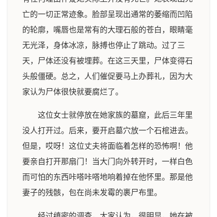
亡的一切正常迹象。脸部呈现出通常的萎缩而凹陷
的轮廓，嘴唇也是常有的大理石般的苍白，眼睛毫
无光泽，身体冰凉，脉搏也停止了跳动。过了三
天，尸体还没有被埋葬。在这三天里，尸体变得石
头般僵硬。总之，人们催促要马上办葬礼，因为大
家认为尸体很快就要腐烂了。
这位女士就停放在她家族的墓窟，此后三年里
没人打开过。后来，要开启墓穴放一个石棺进去。
但是，哎呀！这位丈夫将面临着怎样的恐怖啊！他
要亲自打开那扇门！当大门向外转开时，一样白色
而可怕的东西咔嗒咔嗒地响着掉在他怀里。那是他
妻子的残骸，包在尚未发霉的裹尸布里。
经过缜密的调查，大家认为，很明显，她在被