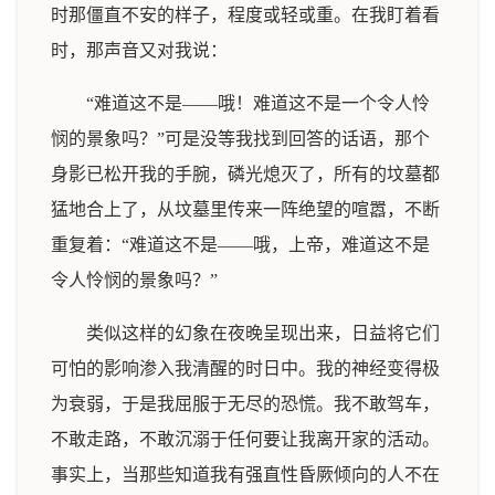
时那僵直不安的样子，程度或轻或重。在我盯着看
时，那声音又对我说：
“难道这不是——哦！难道这不是一个令人怜
悯的景象吗？”可是没等我找到回答的话语，那个
身影已松开我的手腕，磷光熄灭了，所有的坟墓都
猛地合上了，从坟墓里传来一阵绝望的喧嚣，不断
重复着：“难道这不是——哦，上帝，难道这不是
令人怜悯的景象吗？”
类似这样的幻象在夜晚呈现出来，日益将它们
可怕的影响渗入我清醒的时日中。我的神经变得极
为衰弱，于是我屈服于无尽的恐慌。我不敢驾车，
不敢走路，不敢沉溺于任何要让我离开家的活动。
事实上，当那些知道我有强直性昏厥倾向的人不在