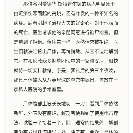
那位名叫爱德华·斯特普尔顿的病人明显死于
由斑疹伤寒而起的高烧，还有并发的一种不知名的
病症。后者引起了治疗大夫的好奇心。对于他表面
的死亡，医生请求他的亲朋同意进行验尸检查，但
是遭到了拒绝。像往常一样，既然请求被拒绝，医
生们就决定挖出尸体，再悄悄地、从容不迫地解剖
它。在和伦敦众多掘墓团伙中的一家谈妥后，很快
就将一切安排就绪。于是，葬礼后的第三个夜晚，
那具尸体被人从八英尺深的墓穴中掘出，置放在一
家私人医院的手术室里。
尸体腹部上被长长地切了一刀，看到尸体依然
新鲜，外表没有腐烂，解剖者便想到了使用电击疗
法。试验一个接着一个，除了通常的结果外，解剖
者没有发现任何特异之处，除了有一两次，尸体的