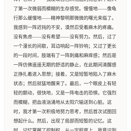
了第一次微弱而模糊的生存感觉。慢慢地——像龟
行那么缓慢地——精神黎明那微微的曙光来临了。
我感到一阵迟钝的不安，漠然忍受着麻木的疼痛。
没有焦虑——没有希望——没有努力。然后，过了
一个漫长的间歇，耳边响起一阵铃响；又过了更长
的一段时间，肢端有了一阵刺痛和麻痒感；然后是
一阵仿佛遥遥无期的舒适的静止，在此期间清醒感
正挣扎着进入思想；接着，又是短暂地陷入了麻木
状态；然后就猛地醒来了。最后，一个眼皮上有轻
轻的颤动，很快地，又是一阵电击的恐惧，它强烈
而模糊，把血液汹涌地从太阳穴输送到心脏。这
时，我才第一次积极地努力思考，然后首次试图回
想起什么。然后，出现了局部而短暂的记忆。这
时，记忆掌握了控制权，从一定程度上，我意识到