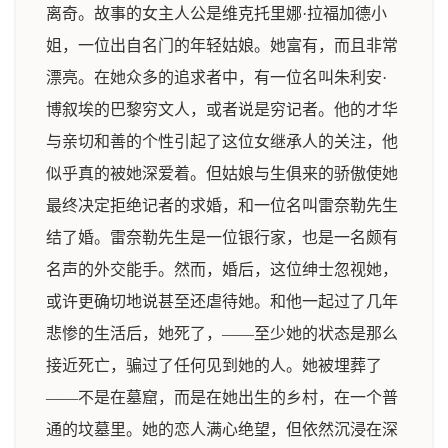
离奇。故事的女主人公是维克托里娜·拉福加德小
姐，一位出自名门的年轻姑娘。她富有，而且非常
漂亮。在她众多的追求者中，有一位名叫朱利安·
博叙埃的巴黎穷文人，或者说是穷记者。他的才华
与亲切和善的个性引起了这位女继承人的关注，他
似乎真的被她深爱着。但姑娘与生俱来的骄傲使她
最终决定拒绝记者的求婚，和一位名叫雷奈勒先生
结了婚。雷奈勒先生是一位银行家，也是一名颇有
名声的外交能手。然而，婚后，这位绅士忽视她，
或许更确切地说甚至还虐待她。和他一起过了几年
悲惨的生活后，她死了，——至少她的状态是那么
接近死亡，骗过了任何见到她的人。她被埋葬了
——不是在墓窟，而是在她出生的乡村，在一个普
通的坟墓里。她的恋人满心绝望，但依然沉浸在深