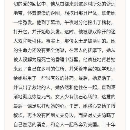
切的爱的回忆中，他从首都来到这乡村所处的僻远
地带，怀着浪漫的企图，想挖出那具尸体，拿走她
一缕秀发。他到了墓地，午夜时分他挖出了棺材，
打开它，并开始取头发。这时，他被那双睁开的迷
人双眸吸引住。事实上，那位女士是被活埋的。她
的生命力还没有完全消逝，在恋人的抚摩下，她从
被人误解为是死亡的昏睡中苏醒。他疯狂地背着她
来到了自己在乡村的住所，并凭着丰富的医学知识
给她服用了一些很有效的补药。最后，她复活了，
并认出了救她的人。她依然和他住在一起，直到逐
渐地彻底恢复元气。女人少有铁石心肠的，这爱的
最后一课足以打动她的心。于是，她将心交给了博
叙埃，再也没有回到丈夫身边，而是对丈夫隐瞒了
自己复活的消息，和恋人一起私奔到美国。二十年