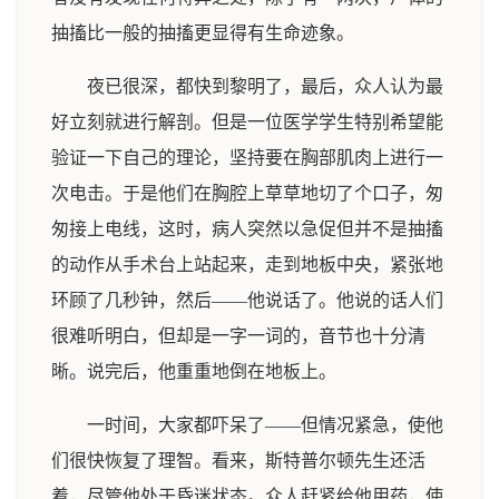
抽搐比一般的抽搐更显得有生命迹象。
夜已很深，都快到黎明了，最后，众人认为最
好立刻就进行解剖。但是一位医学学生特别希望能
验证一下自己的理论，坚持要在胸部肌肉上进行一
次电击。于是他们在胸腔上草草地切了个口子，匆
匆接上电线，这时，病人突然以急促但并不是抽搐
的动作从手术台上站起来，走到地板中央，紧张地
环顾了几秒钟，然后——他说话了。他说的话人们
很难听明白，但却是一字一词的，音节也十分清
晰。说完后，他重重地倒在地板上。
一时间，大家都吓呆了——但情况紧急，使他
们很快恢复了理智。看来，斯特普尔顿先生还活
着，尽管他处于昏迷状态。众人赶紧给他用药，使