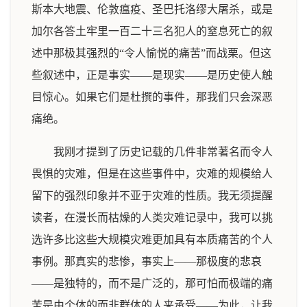
斯本大地震、伦敦瘟疫、圣巴托洛缪大屠杀，或是
加尔各答土牢里一百二十三名犯人的窒息死亡的叙
述中那极其强烈的“令人愉悦的痛苦”而战栗。但这
些叙述中，正是事实——是现实——是历史使人触
目惊心。如果它们是杜撰的事件，那我们只会深恶
痛绝。
我刚才提到了历史记载的几件非常著名而令人
畏惧的灾难，但是在这些事件中，灾难的规模给人
留下的强烈印象并不亚于灾难的性质。我无须提醒
读者，在漫长而枯燥的人类灾难记录中，我可以挑
选许多比这些大规模灾难更加具有本质痛苦的个人
事例。那真实的悲惨，事实上——那极度的悲哀
——是独特的，而不是广泛的，那可怕而极端的痛
苦是由个体的而非群体的人来承受——为此，让我