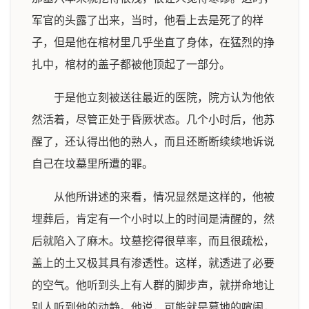
军官的头露了出来，当时，他看上去是死了的样
子，但是他在棺材里几乎坐直了身体，在猛烈的挣
扎中，棺材的盖子都被他顶起了一部分。
于是他立刻被送往最近的医院，院方认为他依
然活着，尽管正处于昏厥状态。几个小时后，他苏
醒了，还认得出他的熟人，而且还断断续续地诉说
自己在坟墓里所遭的罪。
从他所讲述的来看，情况显然是这样的，他被
埋葬后，肯定有一个小时以上的时间是清醒的，然
后就陷入了麻木。坟墓挖得很草率，而且很疏松，
盖上的土又极其具有渗透性。这样，就透进了必要
的空气。他听到头上有人群的脚步声，就拼命地让
别人听到他的动静。他说，可能就是墓地的喧闹，