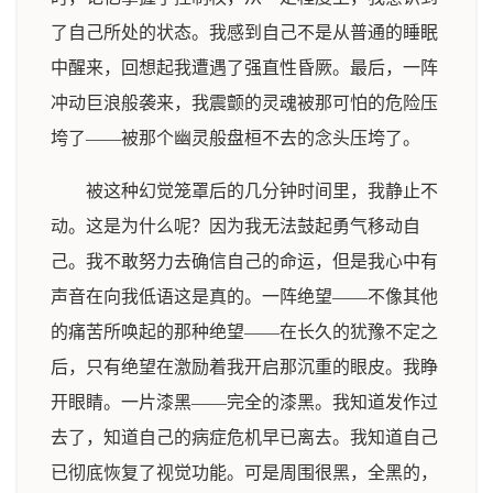
了自己所处的状态。我感到自己不是从普通的睡眠
中醒来，回想起我遭遇了强直性昏厥。最后，一阵
冲动巨浪般袭来，我震颤的灵魂被那可怕的危险压
垮了——被那个幽灵般盘桓不去的念头压垮了。
被这种幻觉笼罩后的几分钟时间里，我静止不
动。这是为什么呢？因为我无法鼓起勇气移动自
己。我不敢努力去确信自己的命运，但是我心中有
声音在向我低语这是真的。一阵绝望——不像其他
的痛苦所唤起的那种绝望——在长久的犹豫不定之
后，只有绝望在激励着我开启那沉重的眼皮。我睁
开眼睛。一片漆黑——完全的漆黑。我知道发作过
去了，知道自己的病症危机早已离去。我知道自己
已彻底恢复了视觉功能。可是周围很黑，全黑的，