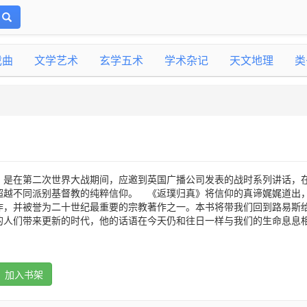
戏曲
文学艺术
玄学五术
学术杂记
天文地理
类
》是在第二次世界大战期间，应邀到英国广播公司发表的战时系列讲话，
超越不同派别基督教的纯粹信仰。 《返璞归真》将信仰的真谛娓娓道出
作，并被誉为二十世纪最重要的宗教著作之一。本书将带我们回到路易斯
的人们带来更新的时代，他的话语在今天仍和往日一样与我们的生命息息
加入书架