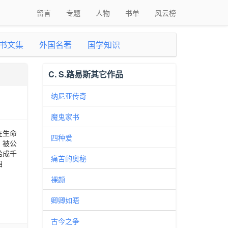
留言
专题
人物
书单
风云榜
书文集
外国名著
国学知识
C. S.路易斯其它作品
纳尼亚传奇
魔鬼家书
在生命
四种爱
，被公
给成千
痛苦的奥秘
相
裸颜
卿卿如晤
古今之争