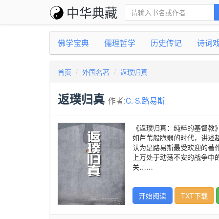
中华典藏
佛学宝典
儒理哲学
历史传记
诗词
首页
外国名著
返璞归真
返璞归真
作者:
C. S.路易斯
《返璞归真：纯粹的基督教
如芦苇般脆弱的时代，讲述
认为是路易斯最受欢迎的著
上万处于动荡不安的战争中
关……
开始阅读
TXT下载