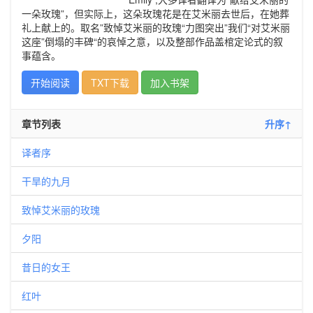
一朵玫瑰”，但实际上，这朵玫瑰花是在艾米丽去世后，在她葬
礼上献上的。取名”致悼艾米丽的玫瑰“力图突出”我们“对艾米丽
这座”倒塌的丰碑“的哀悼之意，以及整部作品盖棺定论式的叙
事蕴含。
开始阅读
TXT下载
加入书架
章节列表
升序↑
译者序
干旱的九月
致悼艾米丽的玫瑰
夕阳
昔日的女王
红叶