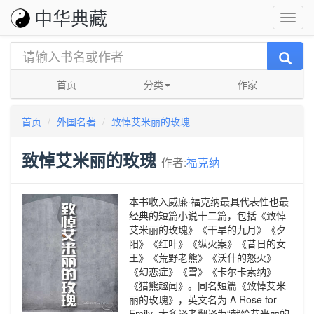
中华典藏
首页
分类
作家
首页
外国名著
致悼艾米丽的玫瑰
致悼艾米丽的玫瑰
作者:
福克纳
本书收入威廉·福克纳最具代表性也最
经典的短篇小说十二篇，包括《致悼
艾米丽的玫瑰》《干旱的九月》《夕
阳》《红叶》《纵火案》《昔日的女
王》《荒野老熊》《沃什的怒火》
《幻恋症》《雪》《卡尔卡索纳》
《猎熊趣闻》。同名短篇《致悼艾米
丽的玫瑰》，英文名为 A Rose for
Emily ,大多译者翻译为“献给艾米丽的