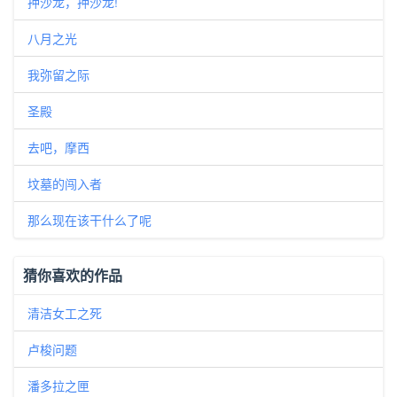
押沙龙，押沙龙!
八月之光
我弥留之际
圣殿
去吧，摩西
坟墓的闯入者
那么现在该干什么了呢
猜你喜欢的作品
清洁女工之死
卢梭问题
潘多拉之匣