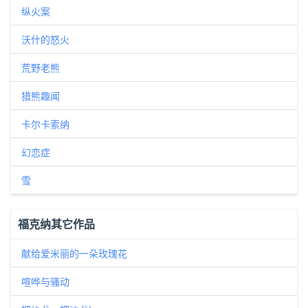
纵火案
沃什的怒火
荒野老熊
猎熊趣闻
卡尔卡索纳
幻恋症
雪
福克纳其它作品
献给爱米丽的一朵玫瑰花
喧哗与骚动