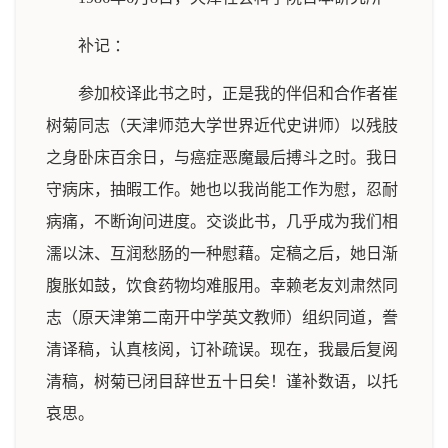
补记 ：
参加校译此书之时，正是我的伴侣和合作者崔
树菊同志（天津师范大学世界近代史讲师）以残肢
之身卧床百余日，与癌症恶魔最后搏斗之时。我日
守病床，抽暇工作。她也以我尚能工作为慰，忍耐
病痛，不断询问进度。交谈此书，几乎成为我们相
濡以沫、互润愁肠的一种慰藉。定稿之后，她日渐
腹胀如鼓，饮食药物均难服用。幸赖老友刘肃然同
志（原天津第二南开中学英文教师）组织同道，誊
清译稿，认真核阅，订补疏误。现在，我最后复阅
清稿，树菊已闭目辞世五十日矣！谨补数语，以托
哀思。