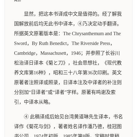
显然，把这本书译成中文是值得的。经了解我
国解放前后均无此书中译本，④乃决定动手翻译。
所据英文原著版本是：The Chrysanthemum and The
Sword，By Ruth Benedict，The Riverside Press，
Cambridge，Massachusett，1946；并参照了长谷川
松治译日译本《菊と刀》，社会思想社，《现代教
养文库第16种》，昭和三十八年第36次印刷。英文
原著者注照译或照录，日译本注及中译者的补注则
分别加“日译者”或“译者”字样。原著有鸣谢及索
引，中译本从略。
④ 此稿译成后始见台湾黄道琳先生译本，书名
译作《菊花与剑》，著者姓名译作潘乃德，桂冠图
书公司，1974年初版，1985年第8版。定稿时曾稍