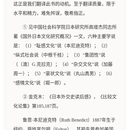
这正是我们翻译此书的动机。至于翻译质量，限于
水平和精力，难免舛误，敬希指正。
① 见中国社会科学院日本研究所高增杰同志所
著《国外日本文化研究概况》一文，六种主要学说
是：（1）“耻感文化”说（本尼迪克特）；（2）
“纵式社会说（中根千枝）；（3）“集团性”说
（〔澳〕G.克拉克）；（4）“杂交文化”说（加藤
周一）；（5）“豪状文化”说（丸山真男）；（6）
“感情文化”说（堀一郎）。
② 金克木：《日本外交史读后感》，《比较文
化论集》第185,187页。
鲁思·本尼迪克特（Ruth Benedict）1887年生于
纽约。原姓富尔顿（Fulton），其祖先曾参加美国