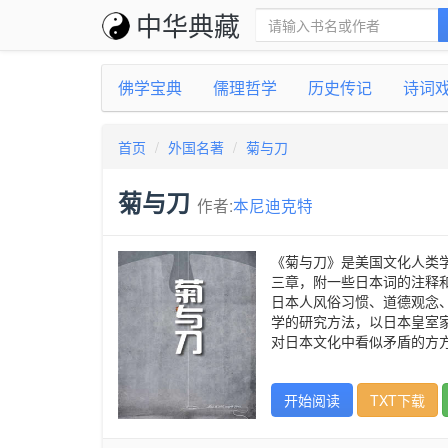
中华典藏
佛学宝典
儒理哲学
历史传记
诗词
首页
外国名著
菊与刀
菊与刀
作者:
本尼迪克特
《菊与刀》是美国文化人类学
三章，附一些日本词的注释
日本人风俗习惯、道德观念、
学的研究方法，以日本皇室家
对日本文化中看似矛盾的方
开始阅读
TXT下载