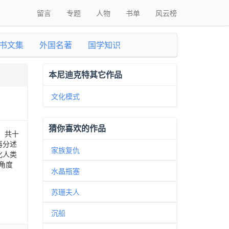
留言
专题
人物
书单
风云榜
书文集
外国名著
国学知识
本尼迪克特其它作品
文化模式
猜你喜欢的作品
，共十
再分述
家族复仇
化人类
角度
水晶瓶塞
苏珊夫人
沉船