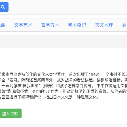
戏曲
文学艺术
玄学五术
学术杂记
天文地理
类
家本尼迪克特创作的文化人类学著作，首次出版于1946年。全书并不长
和全书索引。除前述首尾两章外，从对战争的看法讲起，讲到明治维新，
一直到怎样“自我训练”（修养）和孩子怎样学到传统。 书中作者运用文
纹“菊”和象征武士身份的“刀”作为一组对比鲜明的矛盾的意象，从他者的
方面面进行了阐释和解说，指出日本文化是一种耻感文化。
加入书架