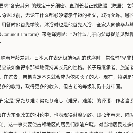
要求“各安其分”的规定十分细密。直到长者正式隐退（隐居）
未隐退以前，无论干什么都必须请示年迈的祖父，取得允许。哪
，用餐时他首先举筷，沐浴时也是他首先入浴，全家人向他毕恭
nundrt Lm form）来翻译则是：“为什么儿子向父母提意
”
意味着年龄差别。日本人在表述极端混乱的秩序时，常说“非兄非弟
。在日本人看来，长兄应该如鱼得水那样地保持其长兄的性格。长子是继承者
权。在过去，弟弟肯定不久就会成为依赖长子的人。现在，特别是
更多的教育，取得更多的收入。但古老的等级制仍十分牢固。
or younger brother肯定是“兄たり难く弟たり难し（难兄，难弟）的译
在大东亚政策的讨论中，也表现得淋漓尽致。1942年春天，陆
弟弟。这一事实要使占领地区的居民们家喻户晓。对当地居民过多