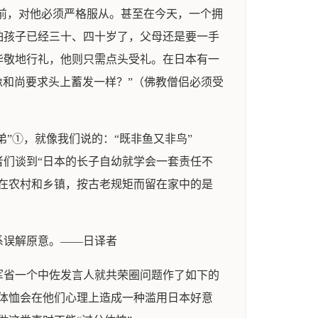
之前，对他必须严格服从。甚至在今天，一个拥
怕孩子已经三十、四十岁了，父母还是要一手
毕敬地行礼，他则只需点头受礼。在日本有一
见就像和尚要求头上蓄发一样？”（佛教僧侣必须受
”①，就像我们说的：“既非鱼又非鸟”
。旅游者们谈到“日本的长子自幼就学会一套责任不
在农村和乡镇，按古老规矩而留在家中的是
语，作者当系误解原意。——日译者
军省一个中佐发言人就共荣圈问题作了如下的
体恤会在他们心理上造成一种滥用日本好意