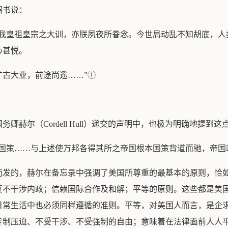
诏书说：
我皇祖皇宗之大训，亦朕夙夜所眷念。今世局动乱不知胡底，人
心甚悦。
古大业，前途尚遥……”①
赫尔（Cordell Hull）递交的声明中，也极为明确地提到这
之国策……与上述使万邦各得其所之帝国根本国策背道而驰，帝
而发的，赫尔在备忘录中强调了美国所尊重的最基本的原则，恰
互不干涉内政；信赖国际合作及和解；平等的原则。这些都是美
日常生活中也必须同样遵循的准则。平等，对美国人而言，是企
专制压迫、不受干涉、不受强制的自由；意味着在法律面前人人