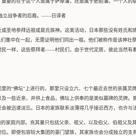
，重要的在于这个人是属于萨摩藩，还是属于肥前藩。一个人的
加独立战争者的后裔。——日译者
社或圣地参拜远祖或是氏族神。这类活动，日本那些没有姓氏和族
民们集中在一起，无需证明他们同出一祖。他们被称作是该神社祭
村民一样，这些祭拜者——村民们，由于世代定居，彼此当然有
间里的“佛坛”上进行的，那里只设立六、七个最近去世的亲属灵
以及一些近亲，并供上食品，佛坛上供奉的是类似墓碑的灵牌。
至会被迅速淡忘。日本的家族联系淡薄得几乎接近西方，也许与
接触的家庭内部。充其量只包括父亲、祖父，以及伯父、伯祖父及
地位。即使包容较大集团的豪门望族，其家族也会分成独立的支系