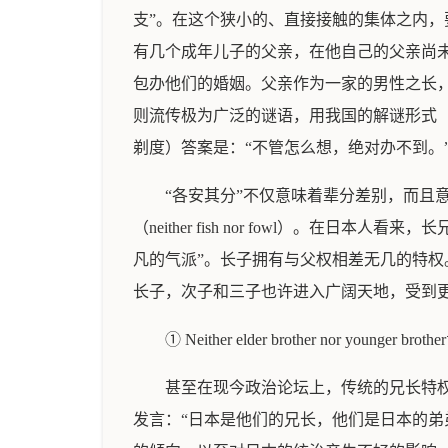
支”。在这个狭小的、直接接触的集体之内，
有几个成年儿子的父亲，在他自己的父亲尚
包办他们的婚姻。父亲作为一家的男性之长
则流传极为广泛的谜语，用我国的解谜形式（Co
剃度）答案是：“不管怎么想，绝对办不到。
“各安其分”不仅意味着辈分差别，而且
（neither fish nor fowl）
凡的气派”。长子拥有与父权相差无几的特
长子，次子和三子也许进入广阔天地，受到
① Neither elder brother n
甚至在现今政治论坛上，传统的兄长特权
发言：“日本是他们的兄长，他们是日本的