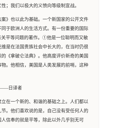
义性；我们以极大的义愤向等级制宣战。
法案》也以此为基础。一个新国家的公开文件
不同于欧洲人的生活方式。有一份重要的国际
后所写的有关平等问题的著作。①他是一位聪明而又敏
克维是在法国贵族社会中长大的，在当时仍很
烈的《拿破仑法典》。他高度评价新奇的美国
事物。他相信，美国是人类发展的前哨，这种
一书。——日译者
建立在一个新的、和谐的基础之上。人们都以
礼节。他们喜欢说的是，自己没有受任何人的
国人信奉的就是平等，除此以外几乎别无可