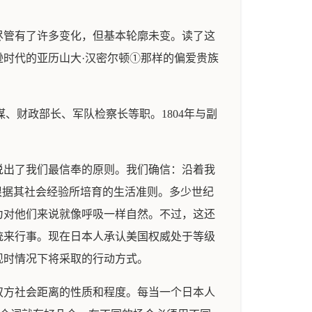
尽管有了许多变化，但基本轮廓未变。读了这
逊时代的亚历山大·汉密尔顿①那样的偏爱贵族
秘书和参谋、财政部长、军队检察长等职。1804年与副
说出了我们最信奉的原则。我们确信：沿着我
根据其社会经验所培育的生活准则。多少世纪
为对他们来说就像呼吸一样自然。不过，这还
统来行事。现在日本人承认美国权威处于等级
现时情况下将采取的行动方式。
双方社会距离的性质和程度。每当一个日本人