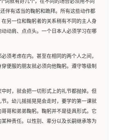
这个词就有好几个，在不同的场合必须用不同
时还伴有适当的鞠躬和跪拜。所有这些动作都
，在另一位和鞠躬者的关系稍有不同的主人身
地动动肩、点点头。一个日本人必须学习在哪
都必须考虑在内。甚至在相同的两个人之间，
身穿便服的朋友就必须向他鞠躬。遵守等级制
家中时，就会把一切形式上的礼节都抛掉。但
礼节。幼儿摇摇晃晃会走时，要学的第一课就
向哥哥和弟弟鞠躬。鞠躬并不是徒具形式。它
的某种责任。以性别、辈分以及长嗣继承等为