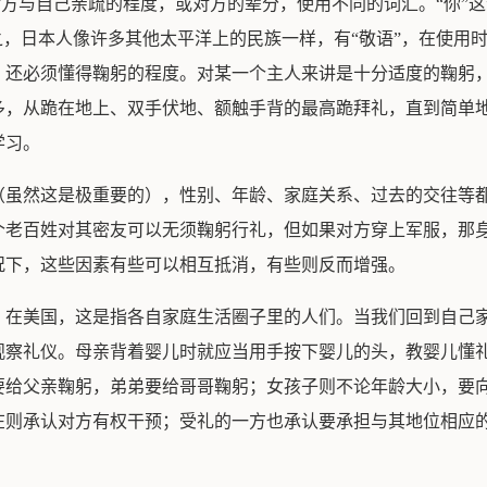
按对方与自己亲疏的程度，或对方的辈分，使用不同的词汇。“你”
之，日本人像许多其他太平洋上的民族一样，有“敬语”，在使用
，还必须懂得鞠躬的程度。对某一个主人来讲是十分适度的鞠躬
多，从跪在地上、双手伏地、额触手背的最高跪拜礼，直到简单
学习。
（虽然这是极重要的），性别、年龄、家庭关系、过去的交往等
个老百姓对其密友可以无须鞠躬行礼，但如果对方穿上军服，那
况下，这些因素有些可以相互抵消，有些则反而增强。
。在美国，这是指各自家庭生活圈子里的人们。当我们回到自己
观察礼仪。母亲背着婴儿时就应当用手按下婴儿的头，教婴儿懂
要给父亲鞠躬，弟弟要给哥哥鞠躬；女孩子则不论年龄大小，要
在则承认对方有权干预；受礼的一方也承认要承担与其地位相应