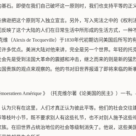
的基石。即使在我们自己破坏这一原则时，我们也支持平等的正
杰佛逊把这个原则写入独立宣言。另外，写入宪法之中的《权利
们反映了这个大陆的人们在日常生活中所形成的生活方式，一种
lexis de Tocqueville）于1830年代初期访问美国
现许多优点。美洲大陆对他来讲，完全是另一个世界。年轻的托
社会先是受到法国大革命的震撼和冲击，继之而来的则是新的猛
法国贵族的观点来观察的。他的书对旧世界报道了即将来临的新
De La Démoeratieen Amérique 》（托克维尔著《论美国的民主》）
。认为只有在这里，人们才真正认为彼此平等。他们的社会交往
节等枝叶小节，既不要求别人有这些礼节，也不对别人施予这些
家族。在旧世界占统治地位的社会等级制消失了。他说，这些美