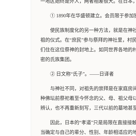
一地区始终是外人，两者相差很大。在日本
① 1890年在华盛顿建立。会员限于参
使民族制度化的另一种方法，就是在神
祖的仪式。在“庶民”参与祭拜的神社里，村
们住在这位祭神的封地上。如同世界各地的
密的氏族集团。
② 日文称“氏子”。——日译者
与神社不同，对祖先的崇拜是在家庭房
种佛坛前祭祀着至今怀念的父、母、祖父母
辨认，也不再重新刻写，三代以前的墓地甚
因此，日本的“孝道”只是局限在直接
当确定与自己的辈分、性别、年龄相适应的