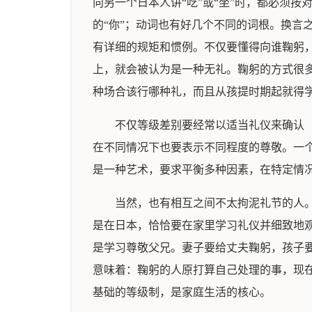
向另一个日本人讲“吃”或“坐”时，都必须
的“你”；动词也有好几个不同的词根。换言
有详细的规矩和惯例。不仅要懂得向谁鞠躬
上，就会被认为是一种无礼。鞠躬的方式很
种场合该行哪种礼，而且从孩提时期起就得
不仅等级差别要经常以适当礼仪来确认
在不同情况下也要表示不同程度的尊敬。一
是一种艺术，要求平衡多种因素，在特定情
当然，也有相互之间不太拘泥礼节的人
是在日本，恰恰要在家里学习礼仪并细致地
是学习尊敬父兄。妻子要给丈夫鞠躬，孩子
意味着：鞠躬的人原打算自己处理的事，现
基础的等级制，是家庭生活的核心。