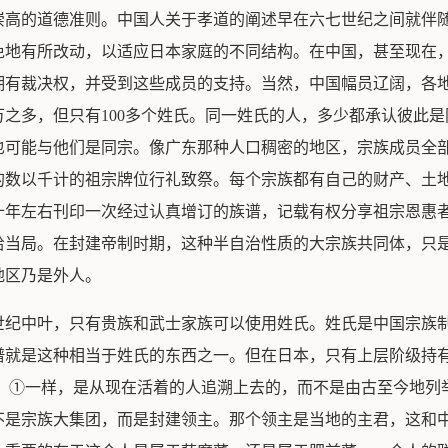
崇高的道德准则。中国人关于孝道的阐述早在六七世纪之间就伴
免地有所改动，以适应日本家庭的不同结构。在中国，甚至现在
拥有裁决权，并受到这些成员的支持。当然，中国幅员辽阔，各
之多，但只有100多个姓氏。同一姓氏的人，多少都承认彼此
也可能与他们是同宗。像广东那种人口稠密的地区，宗族成员全
的数以千计的祖宗牌位行礼致祭。每个宗族都有自己的财产、土
十年左右刊印一次经过认真增订的族谱，记载有权分享祖宗恩惠
给当局。在封建帝制时期，这种半自治性质的大宗族共同体，只
地区乃是外人。
世纪中叶，只有贵族和武士家族可以使用姓氏。姓氏是中国宗族
谱就是这种相当于姓氏的东西之一。但在日本，只有上层阶级持有
an Revolution）①一样，是从现在活着的人追溯上去的，而不是由
不是宗族大集团，而是封建领主。那个领主是当地的主君，这和