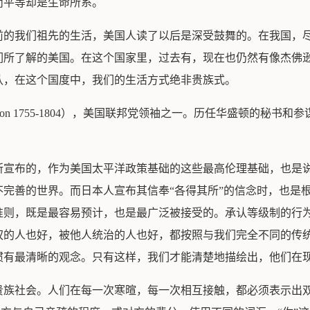
而平等却是生命所系。
前的我们祖先的生活，美国人读了以后是深受鼓舞的。在我国，
我们所了解的美国。在这个国家里，过去有，现在也仍然有像杰佛
认，在这个国度中，我们的生活方式绝非贵族式。
Hamilton 1755-1804），美国联邦党领袖之一。历任华盛顿的
所宣布的，作为美国太平洋政策基础的这些最高伦理基础，也是
完善的世界。而日本人宣布其信奉“各得其所”的信念时，也是
准则，既是最容易预计，也是最广泛被接受的。承认等级制的行
权的人也好，被他人统治的人也好，都按照与我们完全不同的传
惯有最清晰的观念。只有这样，我们才能清楚地描绘出，他们在
贵族社会。人们在每一次寒暄，每一次相互接触，都必须表示出