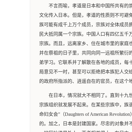
不言而喻，孝道是日本和中国所共有的
文化传入日本。但是，孝道的性质则不可避
族可能有成千上万个成员，宗族对全体成员
民大抵同属一个宗族。中国人口有四亿五千万
宗族。而且，远离家乡、住在城市里的家庭
并在祭祖的日子里，共同向同一远祖所繁衍
弟学习。它联系并了解散在各地的成员，每
局意见不一时，甚至可以拒绝把本族犯人交
的政府所指派的、逍遥自在的官员，在这个
在日本，情况就大不相同了。直到十九
宗族组织就发展不起来。在某些宗族中，族
命妇女会”（Daughters of Americ
的。加之，日本是封建国家。尽忠的对象并