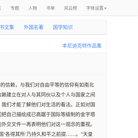
言
专题
人物
书单
风云榜
字体设置
书文集
外国名著
国学知识
本尼迪克特作品集
制的信赖，与我们对自由平等的信仰有如南北
信赖建立在对人与其同伙以及个人与国家之间
，我们才能了解他们对生活的看法。正如对国
们把自己描绘成已高踞于国际等级制的金字塔
的外交文件一再表明他们对这一观念的重视。
国‘各得其所’乃持久和平之前提……。”天皇