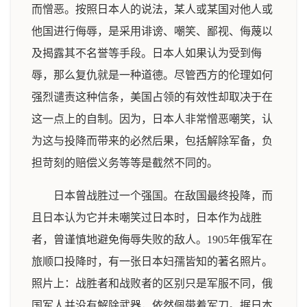
而憎恶。按照日本人的说法，某人或某国对他人或
他国进行侮辱，是采用诽谤、嘲笑、鄙视、侮蔑以
及揭露其不名誉等手段。日本人如果认为受到侮
辱，那么复仇就是一种道德。尽管西方的伦理如何
强烈谴责这种信条，美国占领的有效性却取决于在
这一点上的自制。因为，日本人非常憎恶嘲笑，认
为这与投降而带来的必然后果，包括解除军备，负
担苛刻的赔偿义务等等是截然不同的。
日本曾战胜过一个强国。在敌国最终投降，而
且日本认为它并未嘲笑过日本时，日本作为战胜
者，曾谨慎地避免侮辱失败的敌人。1905年俄军在
旅顺口投降时，有一张日本妇孺皆知的著名照片。
照片上：战胜者和战败者的区别只是军服不同，俄
国军人并没有解除武器，依然佩带着军刀。据日本