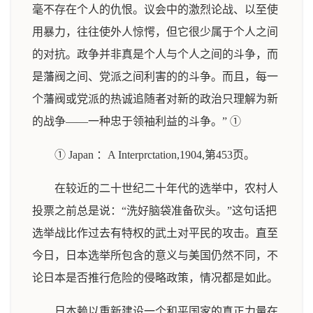
毫不存在个人的仇恨。议会中的激烈论战、以至使
用暴力，往往使外人惊愕，但它很少属于个人之间
的对抗。政争并非真是个人与个人之间的斗争，而
是藩阀之间、党派之间利害的的斗争。而且，每一
个藩阀或党派的热诚追随者对新的政治只理解为新
的战争——一种忠于领袖利益的斗争。” ①
① Japan ：A Interprctation,1904,第453页。
在较近的二十世纪二十年代的选举中，农村人
投票之前总是说：“洗好脑袋准备砍头。”这句话把
选举战比作过去有特权的武土对平民的攻击。直至
今日，日本选举所包含的意义与美国仍然不同，不
论日本是否推行危险的侵略政策，情况都是如此。
日本赖以重新建设一个和平国家的真正力量在