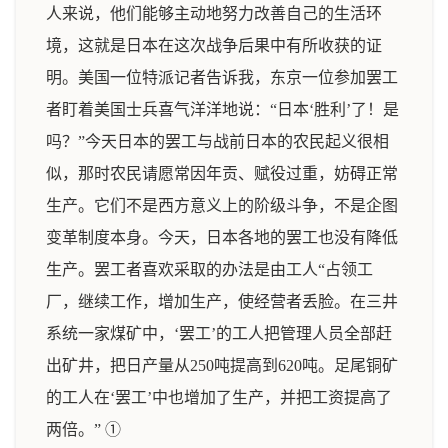
人来说，他们能够主动地努力改善自己的生活环
境，这就是日本在这次战争后果中有所收获的证
明。美国一位特派记者告诉我，东京一位参加罢工
者盯着美国士兵喜气洋洋地说：“日本‘胜利’了！是
吗？”今天日本的罢工与战前日本的农民起义很相
似，那时农民请愿常因年贡、赋役过重，妨碍正常
生产。它们不是西方意义上的阶级斗争，不是企图
变革制度本身。今天，日本各地的罢工也没有降低
生产。罢工者喜欢采取的办法是由工人“占领工
厂，继续工作，增加生产，使经营者丢脸。在三井
系统一家煤矿中，‘罢工’的工人把管理人员全部赶
出矿井，把日产量从250吨提高到620吨。足尾铜矿
的工人在‘罢工’中也增加了生产，并把工资提高了
两倍。” ①