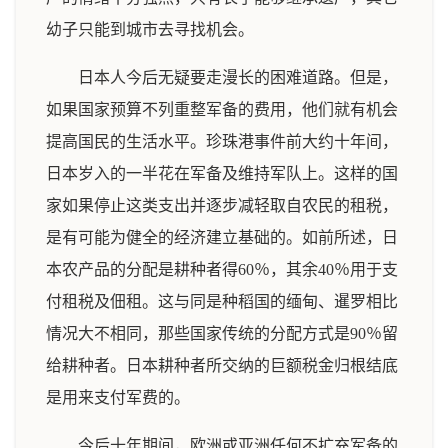
幼子只能到城市去寻找机会。
日本人今后无疑要走漫长的困难道路。但是，
如果国家预算不列重整军备的费用，他们就有机会
提高国民的生活水平。珍珠港事件前大约十年间，
日本岁入的一半花在军备及维持军队上。这样的国
家如果停止这类支出并逐步减轻取自农民的租税，
是有可能为健全的经济建立基础的。如前所述，日
本农产品的分配是耕种者得60％，其余40％用于支
付租税及佃租。这与同是种稻国的缅甸、暹罗相比
情况大不相同，那些国家传统的分配方式是90％留
给耕种者。日本耕种者所交纳的巨额税金归根结底
是用来支付军费的。
今后十年期间，欧洲或亚洲任何不扩充军备的