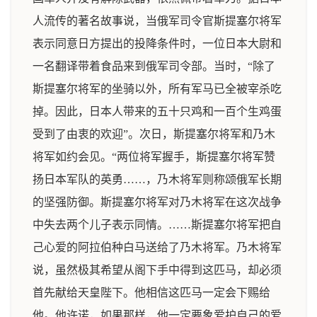
人流传的著名故事说，当俄军司令官斯提塞尔将军
表示同意日方提出的投降条件时，一位日本大尉和
一名翻译带着食品来到俄军司令部。当时，“除了
斯提塞尔将军的坐骑以外，所有军马已全被宰杀吃
掉。因此，日本人带来的五十只鸡和一百个生鸡蛋
受到了由衷的欢迎”。次日，斯提塞尔将军和乃木
将军如约会见。“两位将军握手，斯提塞尔将军赞
扬日本军队的英勇……，乃木将军则称颂俄军长期
的坚强防御。斯提塞尔将军对乃木将军在这次战争
中失去两个儿子表示同情。……斯提塞尔将军把自
己心爱的阿拉伯种白马送给了乃木将军。乃木将军
说，虽然极其希望从阁下手中得到这匹马，却必须
首先献给天皇陛下。他相信这匹马一定会下赐给
他。他许诺，如果那样，他一定要象爱护自己的爱