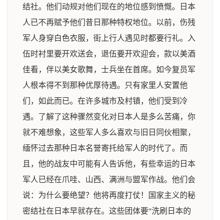
结社。他们动规对他们现在的地位感到愤慨。日本
人已不再赋予他们昔日那种特权地位。以前，伤残
军人身穿白色衣服，街上行人遇见时都要行礼。入
伍时衬里要开欢送会，退伍要开欢迎会，款以美酒
佳看，伴以美女歌舞，士兵坐在首席。如今复员军
人根本得不到那种优厚待遇。只有家里人安置他
们，如此而已。在许多城市及村镇，他们受到冷
遇。了解了这种骤然变化对日本人是多么苦痛，你
就不难想象，这些军人多么喜欢与旧日同伙相聚，
缅怀过去那种日本名誉寄托给军人的时代了。而
且，他的战友中可能有人告诉他，有些幸运的日本
军人已经在爪哇、山西、满洲与盟军作战。他们会
说：为什么要绝望？他将再度打仗！国家主义的秘
密结社在日本早就存在。这些团体要“洗刷日本的