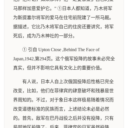
马那样加意爱护它。” ①日本人都知道，乃木将军
为斯提塞尔将军的爱马在住宅前院建了一所马厩。
据描述，它比乃木将军自己的住房还要讲究，将军
死后，成为乃木神社的一部分。
① 引自 Upton Ctose ,Behind The Face of
Japan,1942,第294页。这个俄军投降的故事未必完全
真实，但并不影响它具有文化上的重要价值。
有人说，日本人自上次俄国投降后性格已完全
改变，比如，他们在菲律宾的肆意破坏和残暴是世
界周知的。不过，对于象日本这样极易随着情况而
改变道德标准的民族而言，上述结论未必是必然
的。首先，敌军在巴丹战役之后并没有投降，只有
局部地区投降了。后来，菲律宾的日军虽然投降