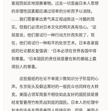
客观而如实地观察事物。过去一切歪曲日本人思想
的非理性因素都应通过坦率的分析而予以消除。
……我们需要拿出勇气来正视战败这一冷酷的现
实。但我们必须对日本文化的明天具有信心。”这
就是说，他们曾试行一种行动方针而失败了，现
在，他们将试行一种和平的处世艺术。日本各家报
纸的社论都反复强调：“日本必须在世界各国中得
到尊重。”日本国民的责任就是要在新的基础上赢
得别人的尊重。
这些报纸的社论不单是少数知识分子阶层的心
声。东京街头及僻远寒衬的一般民众也同样在大转
变。美国占领军简直不相信如此友好的国民就是曾
经发誓要用竹枪死战到底的国民。日本人的伦理中
包含的许多东西是美国人所排斥的，但是，美国占