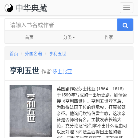
中华典藏
首页
分类
作家
首页
外国名著
亨利五世
亨利五世
作者:
莎士比亚
英国剧作家莎士比亚 (1564—1616)
于1599年写成的一出历史剧。剧情紧
接《亨利四世》。亨利五世登基后，
为取得法国王位的继承权，打算御驾
亲征。他询问坎特伯雷主教，这次亲
征是否师出有名。主教发表长篇大
论，充分论证“他们拿不出什么理由可
以反对陛下向法兰西提出王位的要
求”。亨利五世踌躇满志，率军远征。