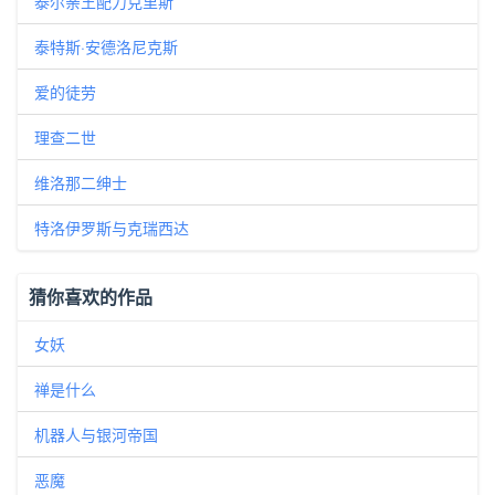
泰尔亲王配力克里斯
泰特斯·安德洛尼克斯
爱的徒劳
理查二世
维洛那二绅士
特洛伊罗斯与克瑞西达
猜你喜欢的作品
女妖
禅是什么
机器人与银河帝国
恶魔