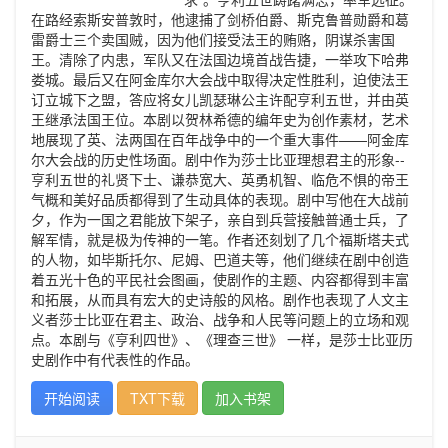
在路经索斯安普敦时，他逮捕了剑桥伯爵、斯克鲁普勋爵和葛
雷爵士三个卖国贼，因为他们接受法王的贿赂，阴谋杀害国
王。清除了内患，军队又在法国边境首战告捷，一举攻下哈弗
娄城。最后又在阿金库尔大会战中取得决定性胜利，迫使法王
订立城下之盟，答应将女儿凯瑟琳公主许配亨利五世，并由英
王继承法国王位。本剧以贺林希德的编年史为创作素材，艺术
地展现了英、法两国在百年战争中的一个重大事件——阿金库
尔大会战的历史性场面。剧中作为莎士比亚理想君主的形象--
亨利五世的礼贤下士、谦恭宽大、英勇机智、临危不惧的帝王
气概和美好品质都得到了生动具体的表现。剧中写他在大战前
夕，作为一国之君能放下架子，亲自到兵营接触普通士兵，了
解军情，就是极为传神的一笔。作者还刻划了几个福斯塔夫式
的人物，如毕斯托尔、尼姆、巴道夫等，他们继续在剧中创造
着五光十色的平民社会图画，使剧作的主题、内容都得到丰富
和拓展，从而具有宏大的史诗般的风格。剧作也表现了人文主
义者莎士比亚在君主、政治、战争和人民等问题上的立场和观
点。本剧与《亨利四世》、《理查三世》 一样，是莎士比亚历
史剧作中有代表性的作品。
开始阅读
TXT下载
加入书架