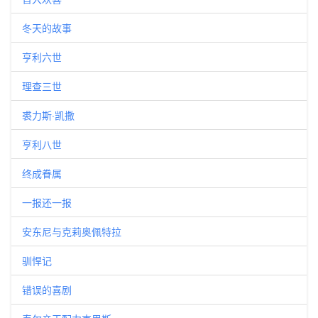
冬天的故事
亨利六世
理查三世
裘力斯·凯撒
亨利八世
终成眷属
一报还一报
安东尼与克莉奥佩特拉
驯悍记
错误的喜剧