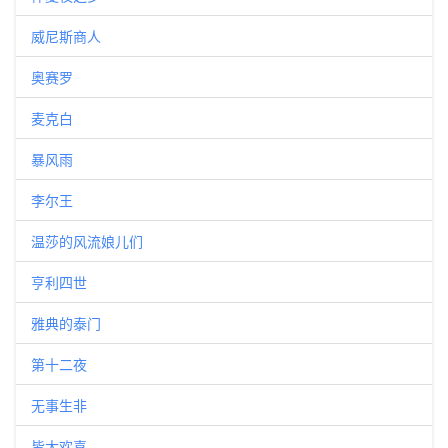
威尼斯商人
奥赛罗
麦克白
暴风雨
李尔王
温莎的风流娘儿们
亨利四世
雅典的泰门
第十二夜
无事生非
皆大欢喜