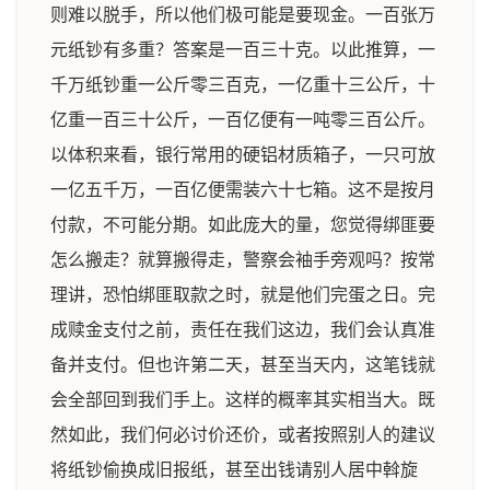
则难以脱手，所以他们极可能是要现金。一百张万
元纸钞有多重？答案是一百三十克。以此推算，一
千万纸钞重一公斤零三百克，一亿重十三公斤，十
亿重一百三十公斤，一百亿便有一吨零三百公斤。
以体积来看，银行常用的硬铝材质箱子，一只可放
一亿五千万，一百亿便需装六十七箱。这不是按月
付款，不可能分期。如此庞大的量，您觉得绑匪要
怎么搬走？就算搬得走，警察会袖手旁观吗？按常
理讲，恐怕绑匪取款之时，就是他们完蛋之日。完
成赎金支付之前，责任在我们这边，我们会认真准
备并支付。但也许第二天，甚至当天内，这笔钱就
会全部回到我们手上。这样的概率其实相当大。既
然如此，我们何必讨价还价，或者按照别人的建议
将纸钞偷换成旧报纸，甚至出钱请别人居中斡旋