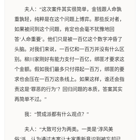
夫人：“这次案件其实很简单，金钱跟人命孰
重孰轻，纯粹是在这个问题上博弈。那些反对者，
如果被问到这个问题，肯定也会毫不犹豫地回
答‘人命重要’。他们只是被一百亿这个数字冲昏了
头脑。对我们来说，一百亿和一百万并没有什么区
别。柳川家刚好有能力支付一百亿，绑匪才要求这
个金额。假如我们最多只付得起一百万，绑匪的要
求也会压在一百万这条线上。如果这样，谁还会指
责这是‘罪恶的行为’？回归问题的本质，答案其实
再简单不过。”
我：“赞成派都有什么观点？”
夫人：“大致可分为两类。一类是‘淳风美
俗’派，认为通过本案让大家重新意识到被忘却已