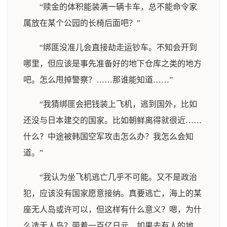
“赎金的体积能装满一辆卡车，总不能命令家
属放在某个公园的长椅后面吧？”
“绑匪没准儿会直接劫走运钞车。不知会开到
哪里，但应该是事先准备好的地下仓库之类的地方
吧。怎么甩掉警察？……那谁能知道……”
“我猜绑匪会把钱装上飞机，逃到国外，比如
还没与日本建交的国家。比如朝鲜离得就很近……
什么？中途被韩国空军攻击怎么办？我怎么会知
道。”
“我认为坐飞机逃亡几乎不可能。又不是政治
犯，应该没有国家愿意接纳。真要逃亡，海上的某
座无人岛或许可以，但这样有什么意义？嗯，为什
么选无人岛？带着一百亿日元，如果去有人的地