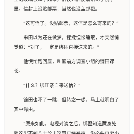
里。信封上没贴邮票，当然也没盖邮戳。
“这可怪了。没贴邮票，这信是怎么寄来的？”
串田以为还在做梦，揉揉惺忪睡眼，才突然惊
觉道：“对了，一定是绑匪直接送来的。”
他慌忙跑回屋，叫醒前方调查小组的镰田课
长。
“什么？绑匪亲自来送信？”
镰田也吓了一跳，但转念一想，马上就明白了
其中缘由。
“原来如此，电视对谈之后，绑匪知道藏身处
距这里不到八十公里这事已经暴露，没必要再耍小