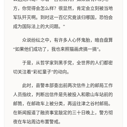
方，你觉得会怎么样？很显然，肯定会立刻被当地
军队歼灭啊。到时这一百亿究竟该归哪国，恐怕会
成为国际法上的大问题。”
众说纷纭之中，有许多人心怀鬼胎，暗自盘算
“如果他们成功了，我也来照猫画虎搞一搞”。
于是，从哲学家到黑手党，全世界的人们都密
切关注着“彩虹童子”的动向。
此时，县警本部查出前两次信件上的邮局工作
人员指纹，判断出信件是先被投入和歌山车站前的
邮筒，在邮政车上被分类，再运往津之谷村邮局。
在新闻报道了融资事宜敲定的三十日晚上，警方彻
夜在车站周边布置警戒。